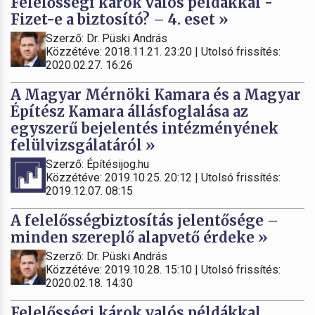
Felelősségi károk valós példákkal -
Fizet-e a biztosító? – 4. eset »
Szerző: Dr. Püski András
Közzétéve: 2018.11.21. 23:20 | Utolsó frissítés:
2020.02.27. 16:26
A Magyar Mérnöki Kamara és a Magyar
Építész Kamara állásfoglalása az
egyszerű bejelentés intézményének
felülvizsgálatáról »
Szerző: Építésijog.hu
Közzétéve: 2019.10.25. 20:12 | Utolsó frissítés:
2019.12.07. 08:15
A felelősségbiztosítás jelentősége –
minden szereplő alapvető érdeke »
Szerző: Dr. Püski András
Közzétéve: 2019.10.28. 15:10 | Utolsó frissítés:
2020.02.18. 14:30
Felelősségi károk valós példákkal,