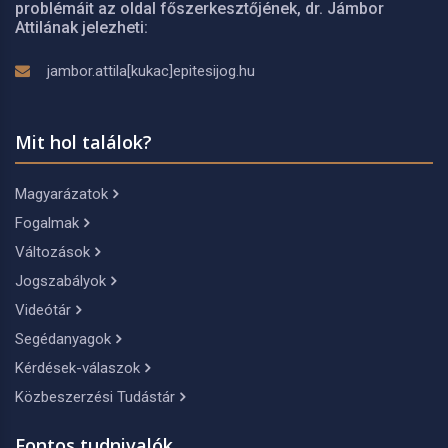
problémáit az oldal főszerkesztőjének, dr. Jámbor
Attilának jelezheti:
jambor.attila[kukac]epitesijog.hu
Mit hol találok?
Magyarázatok
Fogalmak
Változások
Jogszabályok
Videótár
Segédanyagok
Kérdések-válaszok
Közbeszerzési Tudástár
Fontos tudnivalók