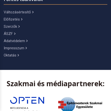
Változásértesítő
Előfizetés
Szerzők
ÁSZF
Adatvédelem
Impresszum
Oktatás
Szakmai és médiapartnerek: