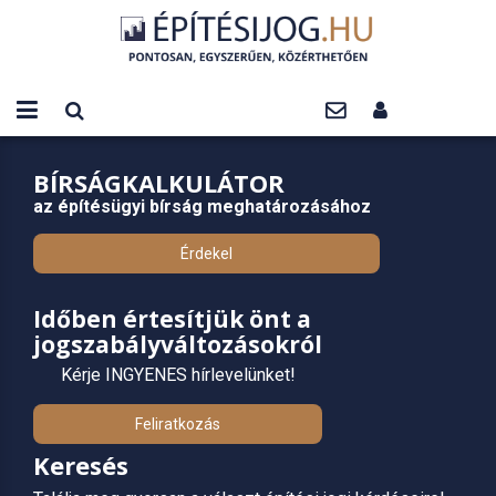
BÍRSÁGKALKULÁTOR
az építésügyi bírság meghatározásához
Érdekel
Időben értesítjük önt a
jogszabályváltozásokról
Kérje INGYENES hírlevelünket!
Feliratkozás
Keresés