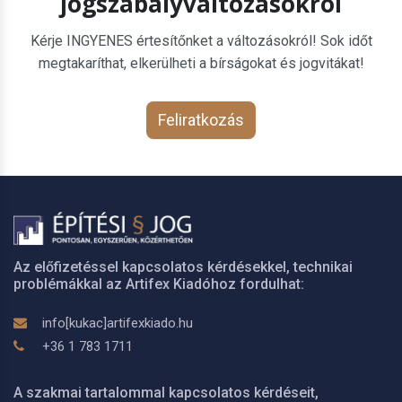
jogszabályváltozásokról
Kérje INGYENES értesítőnket a változásokról! Sok időt
megtakaríthat, elkerülheti a bírságokat és jogvitákat!
Feliratkozás
Az előfizetéssel kapcsolatos kérdésekkel, technikai
problémákkal az Artifex Kiadóhoz fordulhat:
info[kukac]artifexkiado.hu
+36 1 783 1711
A szakmai tartalommal kapcsolatos kérdéseit,