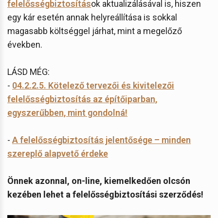
felelősségbiztosítás
ok aktualizálásával is, hiszen
egy kár esetén annak helyreállítása is sokkal
magasabb költséggel járhat, mint a megelőző
években.
LÁSD MÉG:
-
04.2.2.5. Kötelező tervezői és kivitelezői
felelősségbiztosítás az építőiparban,
egyszerűbben, mint gondolná!
-
A felelősségbiztosítás jelentősége – minden
szereplő alapvető érdeke
Önnek azonnal, on-line, kiemelkedően olcsón
kezében lehet a felelősségbiztosítási szerződés!