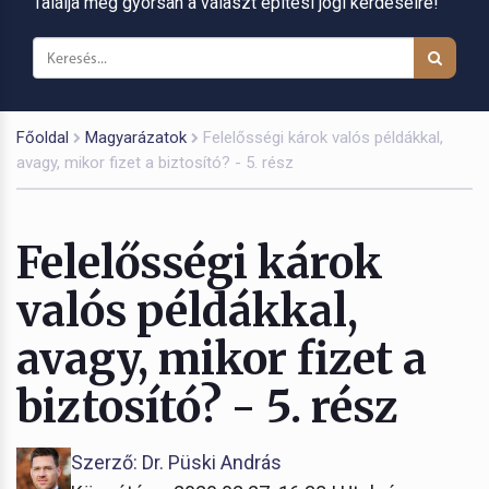
Találja meg gyorsan a választ építési jogi kérdéseire!
Főoldal
Magyarázatok
Felelősségi károk valós példákkal,
avagy, mikor fizet a biztosító? - 5. rész
Felelősségi károk
valós példákkal,
avagy, mikor fizet a
biztosító? - 5. rész
Szerző: Dr. Püski András