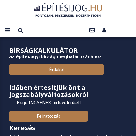
BÍRSÁGKALKULÁTOR
az építésügyi bírság meghatározásához
Érdekel
Időben értesítjük önt a
jogszabályváltozásokról
Kérje INGYENES hírlevelünket!
Feliratkozás
Keresés