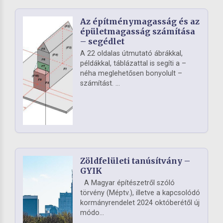
Az építménymagasság és az
épületmagasság számítása
– segédlet
A 22 oldalas útmutató ábrákkal,
példákkal, táblázattal is segíti a –
néha meglehetősen bonyolult –
számítást. ...
Zöldfelületi tanúsítvány –
GYIK
A Magyar építészetről szóló
törvény (Méptv.), illetve a kapcsolódó
kormányrendelet 2024 októberétől új
módo...