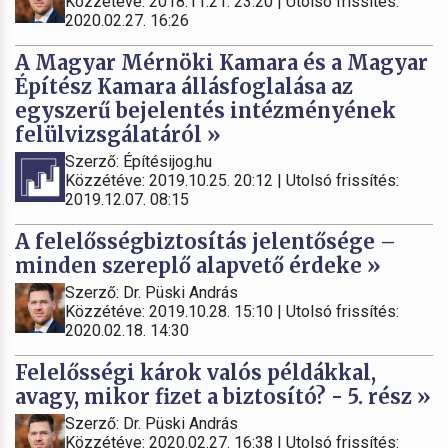
Közzétéve: 2018.11.21. 23:20 | Utolsó frissítés:
2020.02.27. 16:26
A Magyar Mérnöki Kamara és a Magyar
Építész Kamara állásfoglalása az
egyszerű bejelentés intézményének
felülvizsgálatáról »
Szerző: Építésijog.hu
Közzétéve: 2019.10.25. 20:12 | Utolsó frissítés:
2019.12.07. 08:15
A felelősségbiztosítás jelentősége –
minden szereplő alapvető érdeke »
Szerző: Dr. Püski András
Közzétéve: 2019.10.28. 15:10 | Utolsó frissítés:
2020.02.18. 14:30
Felelősségi károk valós példákkal,
avagy, mikor fizet a biztosító? - 5. rész »
Szerző: Dr. Püski András
Közzétéve: 2020.02.27. 16:38 | Utolsó frissítés: