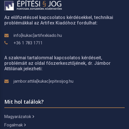
Az előfizetéssel kapcsolatos kérdésekkel, technikai
problémákkal az Artifex Kiadóhoz fordulhat:
info[kukac]artifexkiado.hu
+36 1 783 1711
A szakmai tartalommal kapcsolatos kérdéseit,
problémáit az oldal főszerkesztőjének, dr. Jámbor
Attilának jelezheti:
jambor.attila[kukac]epitesijog.hu
Mit hol találok?
Magyarázatok
Fogalmak