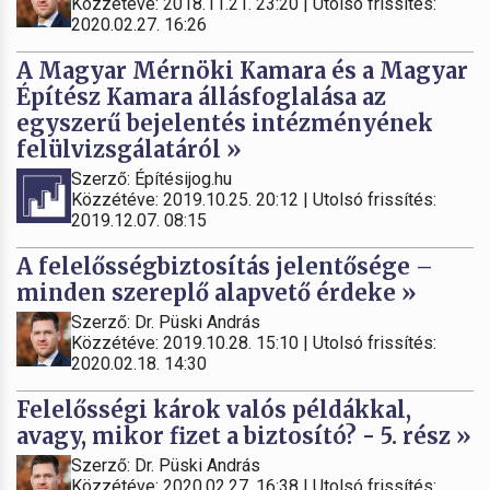
Közzétéve: 2018.11.21. 23:20 | Utolsó frissítés:
2020.02.27. 16:26
A Magyar Mérnöki Kamara és a Magyar
Építész Kamara állásfoglalása az
egyszerű bejelentés intézményének
felülvizsgálatáról »
Szerző: Építésijog.hu
Közzétéve: 2019.10.25. 20:12 | Utolsó frissítés:
2019.12.07. 08:15
A felelősségbiztosítás jelentősége –
minden szereplő alapvető érdeke »
Szerző: Dr. Püski András
Közzétéve: 2019.10.28. 15:10 | Utolsó frissítés:
2020.02.18. 14:30
Felelősségi károk valós példákkal,
avagy, mikor fizet a biztosító? - 5. rész »
Szerző: Dr. Püski András
Közzétéve: 2020.02.27. 16:38 | Utolsó frissítés: