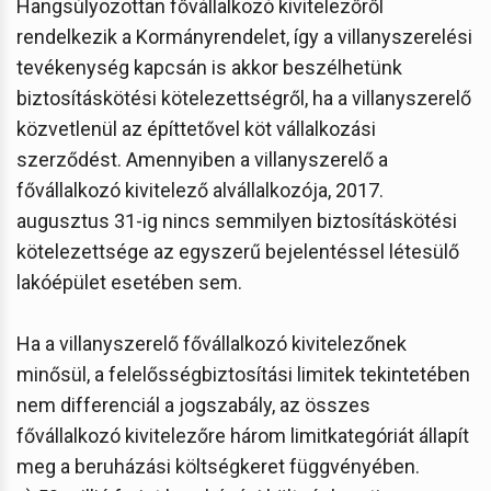
Hangsúlyozottan fővállalkozó kivitelezőről
rendelkezik a Kormányrendelet, így a villanyszerelési
tevékenység kapcsán is akkor beszélhetünk
biztosításkötési kötelezettségről, ha a villanyszerelő
közvetlenül az építtetővel köt vállalkozási
szerződést. Amennyiben a villanyszerelő a
fővállalkozó kivitelező alvállalkozója, 2017.
augusztus 31-ig nincs semmilyen biztosításkötési
kötelezettsége az egyszerű bejelentéssel létesülő
lakóépület esetében sem.
Ha a villanyszerelő fővállalkozó kivitelezőnek
minősül, a felelősségbiztosítási limitek tekintetében
nem differenciál a jogszabály, az összes
fővállalkozó kivitelezőre három limitkategóriát állapít
meg a beruházási költségkeret függvényében.