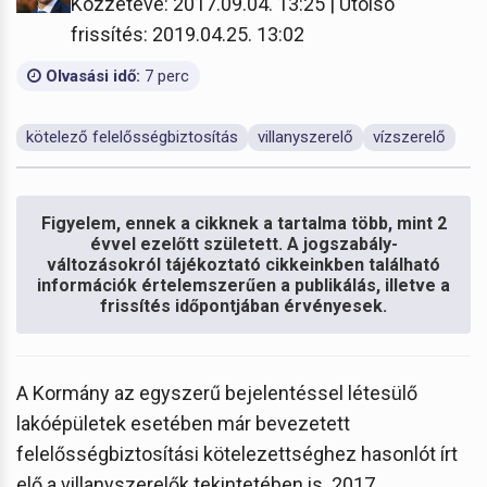
Közzétéve: 2017.09.04. 13:25 | Utolsó
frissítés: 2019.04.25. 13:02
Olvasási idő:
7 perc
kötelező felelősségbiztosítás
villanyszerelő
vízszerelő
Figyelem, ennek a cikknek a tartalma több, mint 2
évvel ezelőtt született. A jogszabály-
változásokról tájékoztató cikkeinkben található
információk értelemszerűen a publikálás, illetve a
frissítés időpontjában érvényesek.
A Kormány az egyszerű bejelentéssel létesülő
lakóépületek esetében már bevezetett
felelősségbiztosítási kötelezettséghez hasonlót írt
elő a villanyszerelők tekintetében is. 2017.