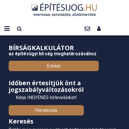
BÍRSÁGKALKULÁTOR
az építésügyi bírság meghatározásához
Érdekel
Időben értesítjük önt a
jogszabályváltozásokról
Kérje INGYENES hírlevelünket!
Feliratkozás
Keresés