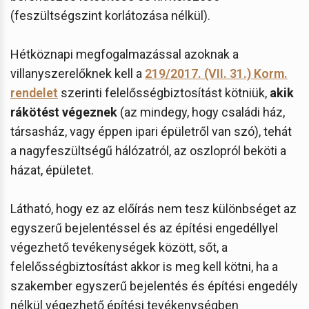
(feszültségszint korlátozása nélkül).
Hétköznapi megfogalmazással azoknak a
villanyszerelőknek kell a
219/2017. (VII. 31.) Korm.
rendelet
szerinti felelősségbiztosítást kötniük,
akik
rákötést végeznek
(az mindegy, hogy családi ház,
társasház, vagy éppen ipari épületről van szó), tehát
a nagyfeszültségű hálózatról, az oszlopról beköti a
házat, épületet.
Látható, hogy ez az előírás nem tesz különbséget az
egyszerű bejelentéssel és az építési engedéllyel
végezhető tevékenységek között, sőt, a
felelősségbiztosítást akkor is meg kell kötni, ha a
szakember egyszerű bejelentés és építési engedély
nélkül végezhető építési tevékenységben