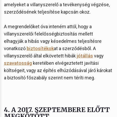
amelyeket a villanyszerelő a tevékenység végzése,
szerződésének teljesítése kapcsán okoz.
A megrendelőket óva inteném attól, hogy a
villanyszerelői felelősségbiztosítás mellett
elhagyják a hibás vagy késedelmes teljesítésre
vonatkozó
biztosítékok
at a szerződésből. A
villanyszerelő által elkövetett hibák
jótállás
vagy
szavatosság
keretében elvégeztetett javítási
költségeit, vagy az építés elhúzódásával járó károkat
a biztosító főszabály szerint nem téríti meg.
4. A 2017. SZEPTEMBERE ELŐTT
MEGKÖTÖTT