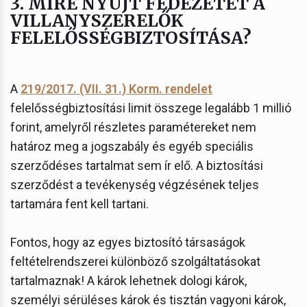
3. MIRE NYÚJT FEDEZETET A
VILLANYSZERELŐK
FELELŐSSÉGBIZTOSÍTÁSA?
A
219/2017. (VII. 31.) Korm. rendelet
felelősségbiztosítási limit összege legalább 1 millió
forint, amelyről részletes paramétereket nem
határoz meg a jogszabály és egyéb speciális
szerződéses tartalmat sem ír elő. A biztosítási
szerződést a tevékenység végzésének teljes
tartamára fent kell tartani.
Fontos, hogy az egyes biztosító társaságok
feltételrendszerei különböző szolgáltatásokat
tartalmaznak! A károk lehetnek dologi károk,
személyi sérüléses károk és tisztán vagyoni károk,