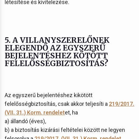
létesítése és kivitelezése.
5. A VILLANYSZERELŐNEK
ELEGENDŐ AZ EGYSZERŰ
BEJELENTÉSHEZ KÖTÖTT
FELELŐSSÉGBIZTOSÍTÁS?
Az egyszerű bejelentéshez kikötött
felelősségbiztosítás, csak akkor teljesíti a
219/2017.
(VII. 31.) Korm. rendelet
et, ha
a) állandó (éves),
b) a biztosítás kizárási feltételei között ne legyen
felsorolva a
219/2017. (VII. 31.) Korm. rendelet