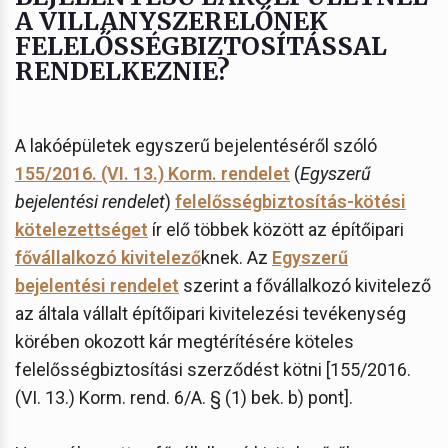
A VILLANYSZERELŐNEK
FELELŐSSÉGBIZTOSÍTÁSSAL
RENDELKEZNIE?
A lakóépületek egyszerű bejelentéséről szóló
155/2016. (VI. 13.) Korm. rendelet
(
Egyszerű
bejelentési rendelet
)
felelősségbiztosítás-kötési
kötelezettséget
ír elő többek között az építőipari
fővállalkozó kivitelező
knek. Az
Egyszerű
bejelentési rendelet
szerint a fővállalkozó kivitelező
az általa vállalt építőipari kivitelezési tevékenység
körében okozott kár megtérítésére köteles
felelősségbiztosítási szerződést kötni [155/2016.
(VI. 13.) Korm. rend. 6/A. § (1) bek. b) pont].