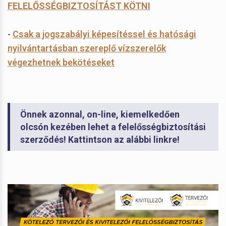
FELELŐSSÉGBIZTOSÍTÁST KÖTNI
-
Csak a jogszabályi képesítéssel és hatósági
nyilvántartásban szereplő vízszerelők
végezhetnek bekötéseket
Önnek azonnal, on-line, kiemelkedően
olcsón kezében lehet a felelősségbiztosítási
szerződés! Kattintson az alábbi linkre!