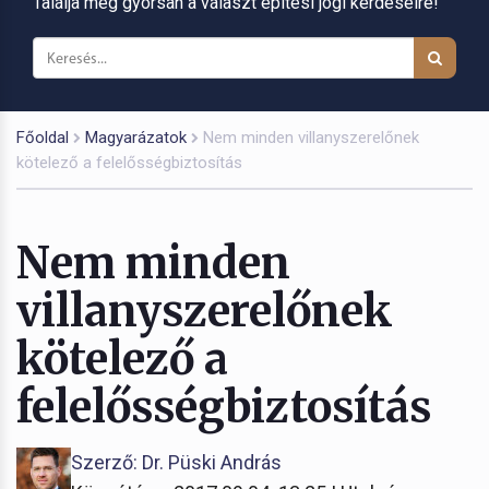
Találja meg gyorsan a választ építési jogi kérdéseire!
Főoldal
Magyarázatok
Nem minden villanyszerelőnek
kötelező a felelősségbiztosítás
Nem minden
villanyszerelőnek
kötelező a
felelősségbiztosítás
Szerző: Dr. Püski András