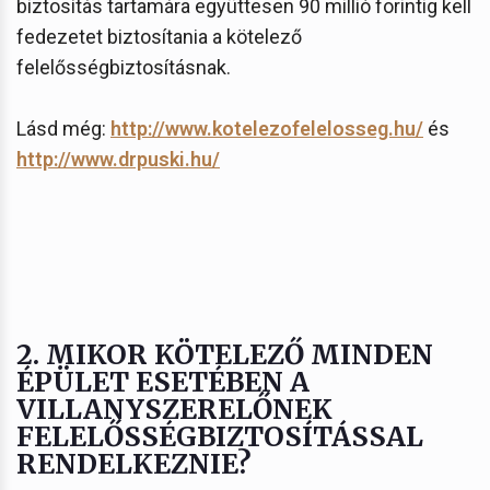
biztosítás tartamára együttesen 90 millió forintig kell
fedezetet biztosítania a kötelező
felelősségbiztosításnak.
Lásd még:
http://www.kotelezofelelosseg.hu/
és
http://www.drpuski.hu/
2. MIKOR KÖTELEZŐ MINDEN
ÉPÜLET ESETÉBEN A
VILLANYSZERELŐNEK
FELELŐSSÉGBIZTOSÍTÁSSAL
RENDELKEZNIE?