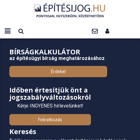
BÍRSÁGKALKULÁTOR
az építésügyi bírság meghatározásához
Érdekel
Időben értesítjük önt a
jogszabályváltozásokról
Kérje INGYENES hírlevelünket!
Feliratkozás
Keresés