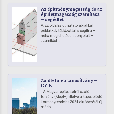
Az építménymagasság és az
épületmagasság számítása
– segédlet
A 22 oldalas útmutató ábrákkal,
példákkal, táblázattal is segíti a –
néha meglehetősen bonyolult –
számítást. ...
Zöldfelületi tanúsítvány –
GYIK
A Magyar építészetről szóló
törvény (Méptv.), illetve a kapcsolódó
kormányrendelet 2024 októberétől új
módo...