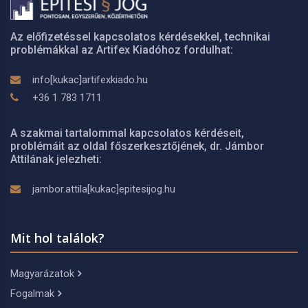
Az előfizetéssel kapcsolatos kérdésekkel, technikai
problémákkal az Artifex Kiadóhoz fordulhat:
info[kukac]artifexkiado.hu
+36 1 783 1711
A szakmai tartalommal kapcsolatos kérdéseit,
problémáit az oldal főszerkesztőjének, dr. Jámbor
Attilának jelezheti:
jambor.attila[kukac]epitesijog.hu
Mit hol találok?
Magyarázatok
Fogalmak