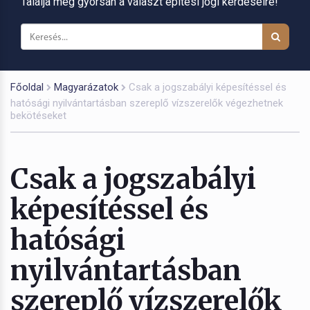
Találja meg gyorsan a választ építési jogi kérdéseire!
Főoldal
Magyarázatok
Csak a jogszabályi képesítéssel és
hatósági nyilvántartásban szereplő vízszerelők végezhetnek
bekötéseket
Csak a jogszabályi
képesítéssel és
hatósági
nyilvántartásban
szereplő vízszerelők