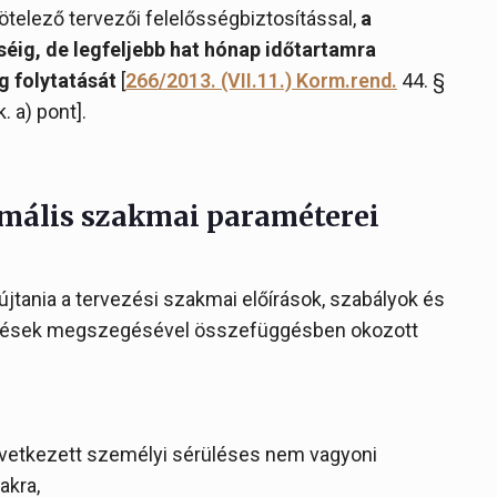
telező tervezői felelősségbiztosítással,
a
éig, de legfeljebb hat hónap időtartamra
g folytatását
[
266/2013. (VII.11.) Korm.rend.
44. §
k. a) pont].
imális szakmai paraméterei
újtania a tervezési szakmai előírások, szabályok és
kezések megszegésével összefüggésben okozott
övetkezett személyi sérüléses nem vagyoni
akra,