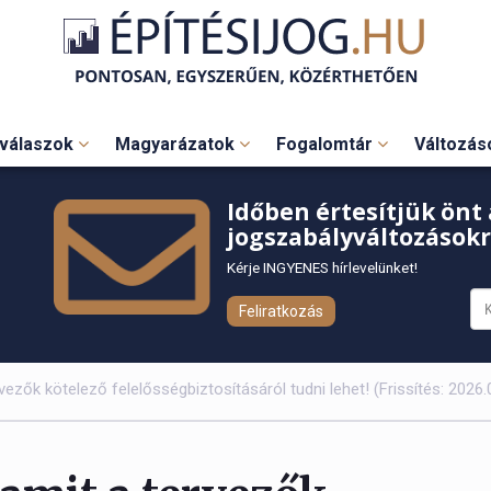
válaszok
Magyarázatok
Fogalomtár
Változá
Időben értesítjük önt 
jogszabályváltozásokr
Kérje INGYENES hírlevelünket!
Feliratkozás
rvezők kötelező felelősségbiztosításáról tudni lehet! (Frissítés: 2026.