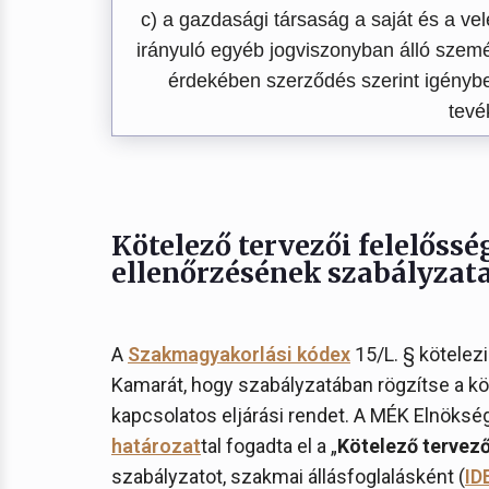
c) a gazdasági társaság a saját és a v
irányuló egyéb jogviszonyban álló személ
érdekében szerződés szerint igénybe
tevé
Kötelező tervezői felelőss
ellenőrzésének szabályzat
A
Szakmagyakorlási kódex
15/L. § kötelez
Kamarát, hogy szabályzatában rögzítse a kö
kapcsolatos eljárási rendet. A MÉK Elnöksé
határozat
tal fogadta el a „
Kötelező tervező
szabályzatot, szakmai állásfoglalásként (
ID