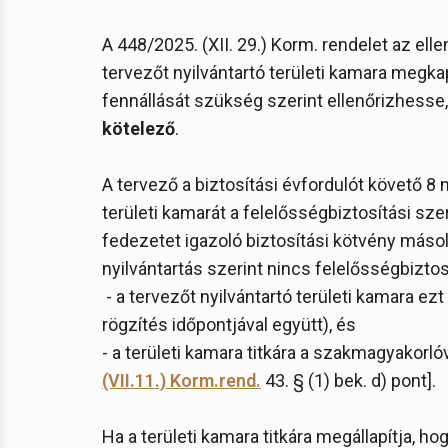
A 448/2025. (XII. 29.) Korm. rendelet az ell
tervezőt nyilvántartó területi kamara megkap
fennállását szükség szerint ellenőrizhesse,
kötelező
.
A tervező a biztosítási évfordulót követő 8 n
területi kamarát a felelősségbiztosítási sze
fedezetet igazoló biztosítási kötvény másol
nyilvántartás szerint nincs felelősségbiztos
- a tervezőt nyilvántartó területi kamara ezt
rögzítés időpontjával együtt), és
- a területi kamara titkára a szakmagyakorlóv
(VII.11.) Korm.rend.
43. § (1) bek. d) pont].
Ha a területi kamara titkára megállapítja, 