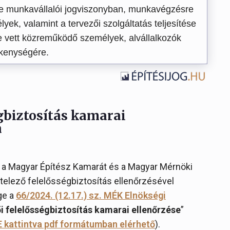
ele munkavállalói jogviszonyban, munkavégzésre
yek, valamint a tervezői szolgáltatás teljesítése
 vett közreműködő személyek, alvállalkozók
kenységére.
égbiztosítás kamarai
a
i a Magyar Építész Kamarát és a Magyar Mérnöki
telező felelősségbiztosítás ellenőrzésével
ge a
66/2024. (12.17.) sz. MÉK Elnökségi
i felelősségbiztosítás kamarai ellenőrzése
”
E kattintva pdf formátumban elérhető
).