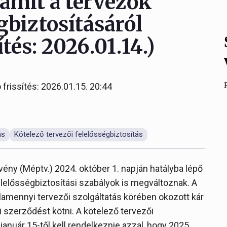
 amit a tervezők
gbiztosításáról
ítés: 2026.01.14.)
 frissítés: 2026.01.15. 20:44
ás
Kötelező tervezői felelősségbiztosítás
vény (Méptv.) 2024. október 1. napján hatályba lépő
elelősségbiztosítási szabályok is megváltoznak. A
lamennyi tervezői szolgáltatás körében okozott kár
 szerződést kötni. A kötelező tervezői
anuár 15-től kell rendelkeznie azzal, hogy 2025.