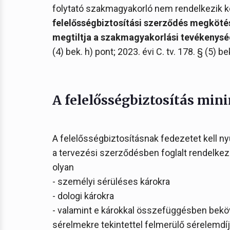
folytató szakmagyakorló nem rendelkezik kö
felelősségbiztosítási szerződés megkötés
megtiltja a szakmagyakorlási tevékenysé
(4) bek. h) pont; 2023. évi C. tv. 178. § (5) be
A felelősségbiztosítás min
A felelősségbiztosításnak fedezetet kell ny
a tervezési szerződésben foglalt rendel
olyan
- személyi sérüléses károkra
- dologi károkra
- valamint e károkkal összefüggésben bek
sérelmekre tekintettel felmerülő sérelemdíj