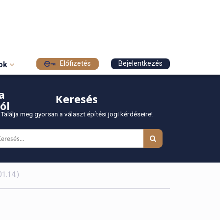
Előfizetés
Bejelentkezés
sok
a
Keresés
ól
Találja meg gyorsan a választ építési jogi kérdéseire!
01.14.)