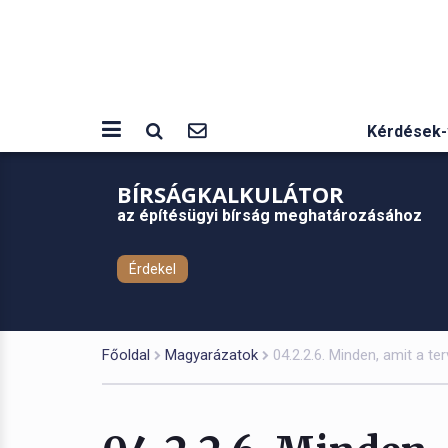
Kérdések-
BÍRSÁGKALKULÁTOR
az építésügyi bírság meghatározásához
Érdekel
Főoldal
Magyarázatok
04.2.2.6. Minden, amit a te