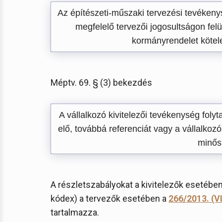
Az építészeti-műszaki tervezési tevékeny
megfelelő tervezői jogosultságon felü
kormányrendelet kötelez
Méptv. 69. § (3) bekezdés
A vállalkozó kivitelezői tevékenység foly
elő, továbbá referenciát vagy a vállalkozó
minősí
A részletszabályokat a kivitelezők esetébe
kódex) a tervezők esetében a
266/2013. (VI
tartalmazza.