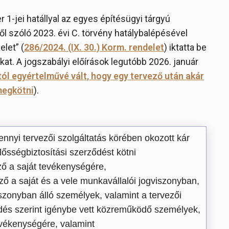
 1-jei hatállyal az egyes építésügyi tárgyú
 szóló 2023. évi C. törvény hatálybalépésével
let” (
286/2024. (IX. 30.) Korm. rendelet
) iktatta be
kat. A jogszabályi előírások legutóbb 2026. január
tól egyértelművé vált, hogy egy tervező után akár
megkötni
).
ennyi tervezői szolgáltatás körében okozott kár
lősségbiztosítási szerződést kötni
ző a saját tevékenységére,
ző a saját és a vele munkavállalói jogviszonyban,
zonyban álló személyek, valamint a tervezői
ődés szerint igénybe vett közreműködő személyek,
evékenységére, valamint