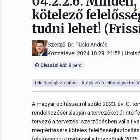
04.2.2.6. Minden,
kötelező felelőssé
tudni lehet! (Friss
Szerző: Dr. Püski András
Közzétéve: 2024.10.29. 21:58 | Utolsó
Olvasási idő:
8 perc
felelősségbiztosítás
kötelező felelősségbiztosít
A magyar építészetről szóló 2023. évi C. tör
rendelkezései alapján a tervezőket érintő f
tervező a tervezési szerződésben vállalt va
megtérítésére köteles felelősségbiztosítási
felelősségbiztosítással a tervezőnek 2025. j