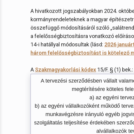
A hivatkozott jogszabályokban 2024. október
kormányrendeleteknek a magyar építészetről
összefüggő módosításáról szóló „salátrende
a felelősségbiztosításra vonatkozó előíráso
14-i hatállyal módosultak (lásd:
2026 január
három felelősségbiztosítást is kötelező 
A
Szakmagyakorlási kódex
15/F. § (1) bek.:
A tervezési szerződésben vállalt valam
megtérítésére köteles fele
a) az egyéni terve
b) az egyéni vállalkozóként működő terve
munkavégzésre irányuló egyéb jogvis
szolgáltatás teljesítése érdekében szerz
alvállalkozók t