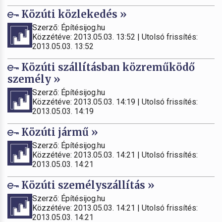
Közúti közlekedés »
Szerző: Építésijog.hu
Közzétéve: 2013.05.03. 13:52 | Utolsó frissítés:
2013.05.03. 13:52
Közúti szállításban közreműködő
személy »
Szerző: Építésijog.hu
Közzétéve: 2013.05.03. 14:19 | Utolsó frissítés:
2013.05.03. 14:19
Közúti jármű »
Szerző: Építésijog.hu
Közzétéve: 2013.05.03. 14:21 | Utolsó frissítés:
2013.05.03. 14:21
Közúti személyszállítás »
Szerző: Építésijog.hu
Közzétéve: 2013.05.03. 14:21 | Utolsó frissítés:
2013.05.03. 14:21