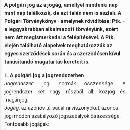
A polgári jog az a jogág, amellyel mindenki nap
mint nap találkozik, de ezt talán nem is észleli. A
Polgári Törvénykönyv - amelynek rövidítése: Ptk. -
a leggyakrabban alkalmazott törvényünk, ezért
nem árt megismerkedni a felépítésével. A Ptk.
elején található alapelvek meghatározzák az
egyes szerződések során és a szerződésen kívül
tanúsítandó magatartás kereteit is.
1. A polgári jog a jogrendszerben
Jogrendszer
: jogi normák összessége. A
jogrendszer két nagy részből áll: közjog és
magánjog.
Jogág
: az azonos társadalmi viszonyokat, azonos
jogi módon szabályozó jogszabályok összessége.
Fontosabb jogágak: