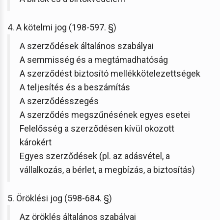
4. A kötelmi jog (198-597. §)
A szerződések általános szabályai
A semmisség és a megtámadhatóság
A szerződést biztosító mellékkötelezettségek
A teljesítés és a beszámítás
A szerződésszegés
A szerződés megszűnésének egyes esetei
Felelősség a szerződésen kívül okozott
károkért
Egyes szerződések (pl. az adásvétel, a
vállalkozás, a bérlet, a megbízás, a biztosítás)
5. Öröklési jog (598-684. §)
Az öröklés általános szabályai