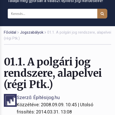
Találja meg gyorsan a választ építési jogi kérdéseire!
Főoldal
Jogszabályok
01.1. A polgári jog rendszere, alapelvei
(régi Ptk.)
01.1. A polgári jog
rendszere, alapelvei
(régi Ptk.)
Szerző: Építésijog.hu
Közzétéve: 2008.09.09. 10:45 | Utolsó
frissítés: 2014.03.31. 13:08