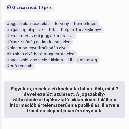
Olvasási idő:
10 perc
Joggal való visszaélés
törvény
Rendeltetés
polgári jog alapelvei
Ptk.
Polgári Törvénykönyv
Rendeltetésszerű joggyakorlás elve
Jóhiszeműség és tisztesség elve
Kölcsönös együttműködés elve
általában elvárható magatartás elve
Joggal való visszaélés tilalma
Út
polgári jog
Konferenciák
Figyelem, ennek a cikknek a tartalma több, mint 2
évvel ezelőtt született. A jogszabály-
változásokról tájékoztató cikkeinkben található
információk értelemszerűen a publikálás, illetve a
frissítés időpontjában érvényesek.