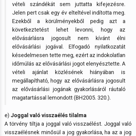
vételi szándékát sem juttatta kifejezésre.
Jelen pert csak egy év elteltével indította meg.
Ezekből a körülményekből pedig azt a
következtetést lehet levonni, hogy az
elővásárlásra jogosult nem kívánt élni
elővásárlási jogával. Elfogadó nyilatkozatát
késedelmesen tette meg, ezért az indokolatlan
időmúlás az elővásárlási jogot elenyésztette. A
vételi ajánlat közlésének hiányában is
megállapítható, hogy az elővásárlásra jogosult
az elővásárlási jogának gyakorlásáról ráutaló
magatartással lemondott (BH2005. 320.)
.
e)
Joggal való visszaélés tilalma
A törvény tiltja a joggal való visszaélést. Joggal való
visszaélésnek minősül a jog gyakorlása, ha az a jog