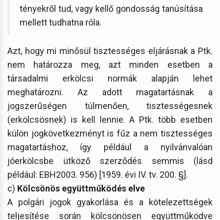
tényekről tud, vagy kellő gondosság tanúsítása
mellett tudhatna róla.
Azt, hogy mi minősül tisztességes eljárásnak a Ptk.
nem határozza meg, azt minden esetben a
társadalmi erkölcsi normák alapján lehet
meghatározni. Az adott magatartásnak a
jogszerűségen túlmenően, tisztességesnek
(erkölcsösnek) is kell lennie. A Ptk. több esetben
külön jogkövetkezményt is fűz a nem tisztességes
magatartáshoz, így például a nyilvánvalóan
jóerkölcsbe ütköző szerződés semmis (lásd
például: EBH2003. 956) [1959. évi IV. tv. 200. §].
c)
Kölcsönös együttműködés elve
A polgári jogok gyakorlása és a kötelezettségek
teljesítése során kölcsönösen együttműködve