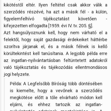
kikötéstől eltér. Ilyen feltétel csak akkor válik a
szerződés részévé, ha azt a másik fél - a külön,
figyelemfelhívó tájékoztatást követően -
kifejezetten elfogadta [1959. évi IV. tv. 205. §].
Azt hangsúlyoznunk kell, hogy nem várható el a
felektől, hogy saját gazdasági érdekeiket háttérbe
szorítva járjanak el, és a másik félnek is kellő
körültekintést kell tanúsítania. A legjobb példa erre
az ingatlan-nyilvántartásban feltüntetett adatokról
való tájékoztatás és tájékozódás ellentmondásos
jogi helyzete.
Példa: A Legfelsőbb Bíróság több döntésében
is kiemelte, hogy a vevőnek a szerződés
megkötése előtt a tőle elvárható módon kell
eljárni, és ehhez tartozik az ingatlan-