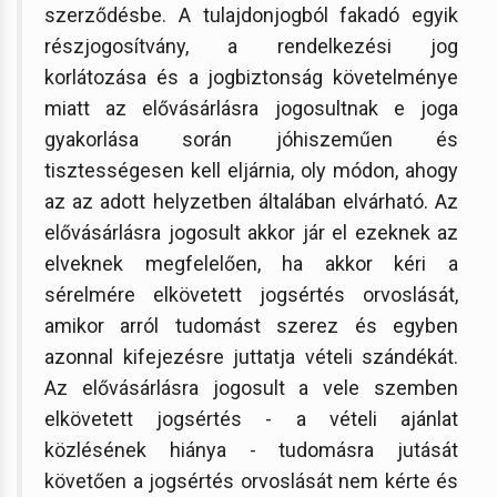
szerződésbe. A tulajdonjogból fakadó egyik
részjogosítvány, a rendelkezési jog
korlátozása és a jogbiztonság követelménye
miatt az elővásárlásra jogosultnak e joga
gyakorlása során jóhiszeműen és
tisztességesen kell eljárnia, oly módon, ahogy
az az adott helyzetben általában elvárható. Az
elővásárlásra jogosult akkor jár el ezeknek az
elveknek megfelelően, ha akkor kéri a
sérelmére elkövetett jogsértés orvoslását,
amikor arról tudomást szerez és egyben
azonnal kifejezésre juttatja vételi szándékát.
Az elővásárlásra jogosult a vele szemben
elkövetett jogsértés - a vételi ajánlat
közlésének hiánya - tudomásra jutását
követően a jogsértés orvoslását nem kérte és