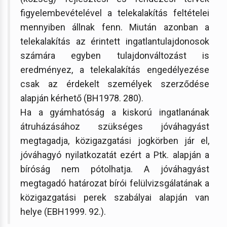
figyelembevételével a telekalakítás feltételei
mennyiben állnak fenn. Miután azonban a
telekalakítás az érintett ingatlantulajdonosok
számára egyben tulajdonváltozást is
eredményez, a telekalakítás engedélyezése
csak az érdekelt személyek szerződése
alapján kérhető (BH1978. 280).
Ha a gyámhatóság a kiskorú ingatlanának
átruházásához szükséges jóváhagyást
megtagadja, közigazgatási jogkörben jár el,
jóváhagyó nyilatkozatát ezért a Ptk. alapján a
bíróság nem pótolhatja. A jóváhagyást
megtagadó határozat bírói felülvizsgálatának a
közigazgatási perek szabályai alapján van
helye (EBH1999. 92.)
.