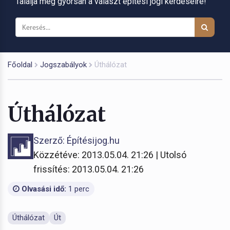
Találja meg gyorsan a választ építési jogi kérdéseire!
Főoldal
Jogszabályok
Úthálózat
Úthálózat
Szerző: Építésijog.hu
Közzétéve: 2013.05.04. 21:26 | Utolsó
frissítés: 2013.05.04. 21:26
Olvasási idő:
1 perc
Úthálózat
Út