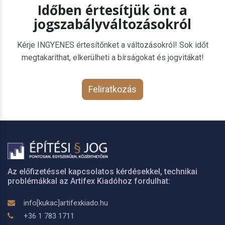
Időben értesítjük önt a
jogszabályváltozásokról
Kérje INGYENES értesítőnket a változásokról! Sok időt
megtakaríthat, elkerülheti a bírságokat és jogvitákat!
Feliratkozás
Az előfizetéssel kapcsolatos kérdésekkel, technikai
problémákkal az Artifex Kiadóhoz fordulhat:
info[kukac]artifexkiado.hu
+36 1 783 1711