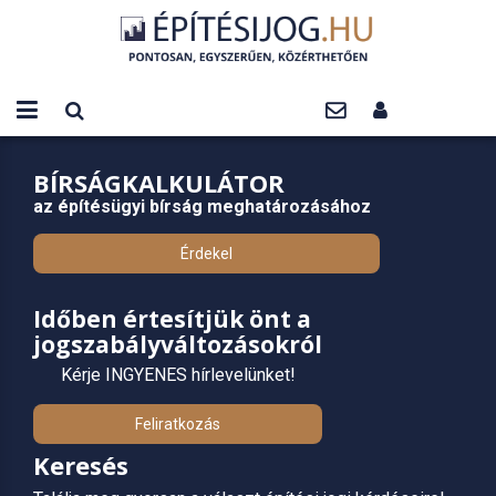
BÍRSÁGKALKULÁTOR
az építésügyi bírság meghatározásához
Érdekel
Időben értesítjük önt a
jogszabályváltozásokról
Kérje INGYENES hírlevelünket!
Feliratkozás
Keresés