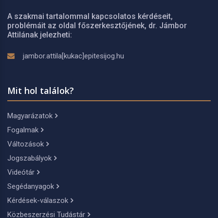
A szakmai tartalommal kapcsolatos kérdéseit,
problémáit az oldal főszerkesztőjének, dr. Jámbor
Attilának jelezheti:
jambor.attila[kukac]epitesijog.hu
Mit hol találok?
Magyarázatok
Fogalmak
Változások
Jogszabályok
Videótár
Segédanyagok
Kérdések-válaszok
Közbeszerzési Tudástár