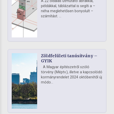
A 22 oldalas útmutató ábrákkal,
példákkal, táblázattal is segíti a –
néha meglehetősen bonyolult –
számítást. ...
Zöldfelületi tanúsítvány –
GYIK
A Magyar építészetről szóló
törvény (Méptv.), illetve a kapcsolódó
kormányrendelet 2024 októberétől új
módo...