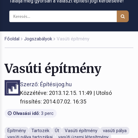
Találja meg gyorsan a választ építési jogi kérdéseire!
Főoldal
Jogszabályok
Vasúti építmény
Vasúti építmény
Szerző: Építésijog.hu
Közzétéve: 2013.12.15. 11:49 | Utolsó
frissítés: 2014.07.02. 16:35
Olvasási idő:
3 perc
Építmény
Tartozék
Út
Vasúti építmény
vasúti pálya
vasúti pálya tartozékai
vasúti üzemi létesítmény