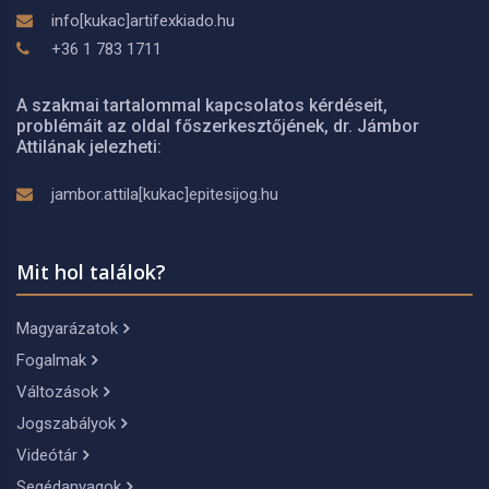
info[kukac]artifexkiado.hu
+36 1 783 1711
A szakmai tartalommal kapcsolatos kérdéseit,
problémáit az oldal főszerkesztőjének, dr. Jámbor
Attilának jelezheti:
jambor.attila[kukac]epitesijog.hu
Mit hol találok?
Magyarázatok
Fogalmak
Változások
Jogszabályok
Videótár
Segédanyagok