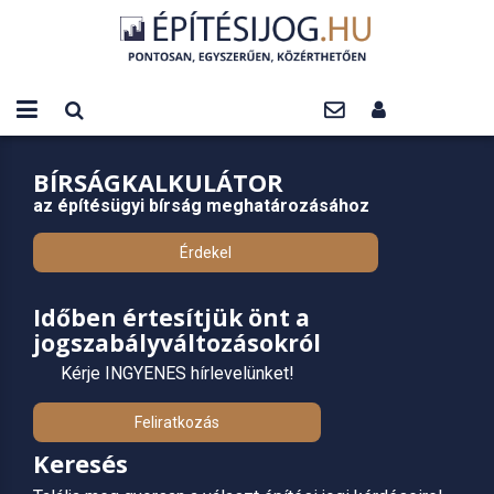
BÍRSÁGKALKULÁTOR
az építésügyi bírság meghatározásához
Érdekel
Időben értesítjük önt a
jogszabályváltozásokról
Kérje INGYENES hírlevelünket!
Feliratkozás
Keresés