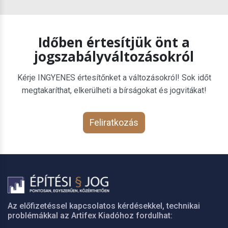
Időben értesítjük önt a
jogszabályváltozásokról
Kérje INGYENES értesítőnket a változásokról! Sok időt
megtakaríthat, elkerülheti a bírságokat és jogvitákat!
Feliratkozás
Az előfizetéssel kapcsolatos kérdésekkel, technikai
problémákkal az Artifex Kiadóhoz fordulhat: