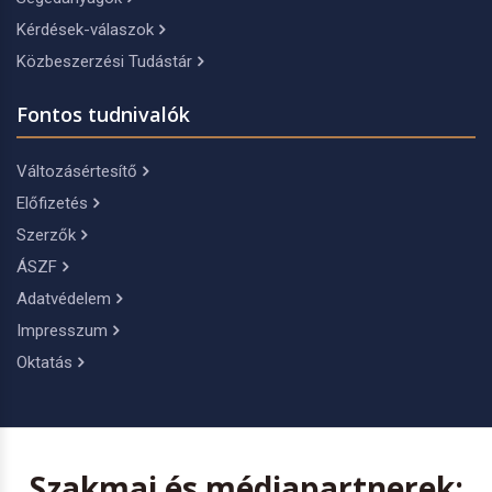
Kérdések-válaszok
Közbeszerzési Tudástár
Fontos tudnivalók
Változásértesítő
Előfizetés
Szerzők
ÁSZF
Adatvédelem
Impresszum
Oktatás
Szakmai és médiapartnerek: