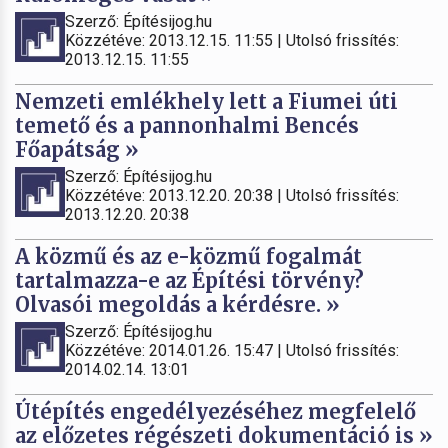
Szerző: Építésijog.hu
Közzétéve: 2013.12.15. 11:55 | Utolsó frissítés:
2013.12.15. 11:55
Nemzeti emlékhely lett a Fiumei úti
temető és a pannonhalmi Bencés
Főapátság »
Szerző: Építésijog.hu
Közzétéve: 2013.12.20. 20:38 | Utolsó frissítés:
2013.12.20. 20:38
A közmű és az e-közmű fogalmát
tartalmazza-e az Építési törvény?
Olvasói megoldás a kérdésre. »
Szerző: Építésijog.hu
Közzétéve: 2014.01.26. 15:47 | Utolsó frissítés:
2014.02.14. 13:01
Útépítés engedélyezéséhez megfelelő
az előzetes régészeti dokumentáció is »