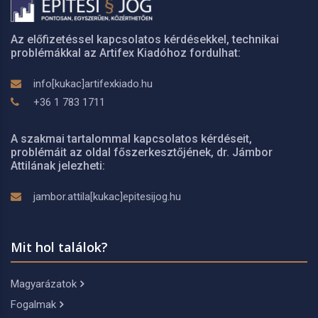
Az előfizetéssel kapcsolatos kérdésekkel, technikai
problémákkal az Artifex Kiadóhoz fordulhat:
info[kukac]artifexkiado.hu
+36 1 783 1711
A szakmai tartalommal kapcsolatos kérdéseit,
problémáit az oldal főszerkesztőjének, dr. Jámbor
Attilának jelezheti:
jambor.attila[kukac]epitesijog.hu
Mit hol találok?
Magyarázatok
Fogalmak