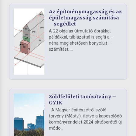
Az építménymagasság és az
épületmagasság számítása
– segédlet
A 22 oldalas útmutató ábrákkal,
példákkal, táblázattal is segíti a –
néha meglehetősen bonyolult –
számítást. ...
Zöldfelületi tanúsítvány –
GYIK
A Magyar építészetről szóló
törvény (Méptv.), illetve a kapcsolódó
kormányrendelet 2024 októberétől új
módo...