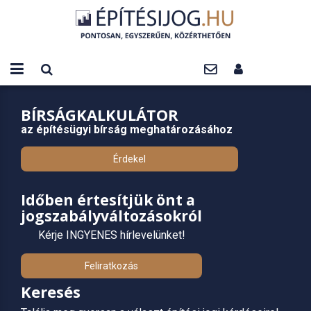
BÍRSÁGKALKULÁTOR
az építésügyi bírság meghatározásához
Érdekel
Időben értesítjük önt a
jogszabályváltozásokról
Kérje INGYENES hírlevelünket!
Feliratkozás
Keresés