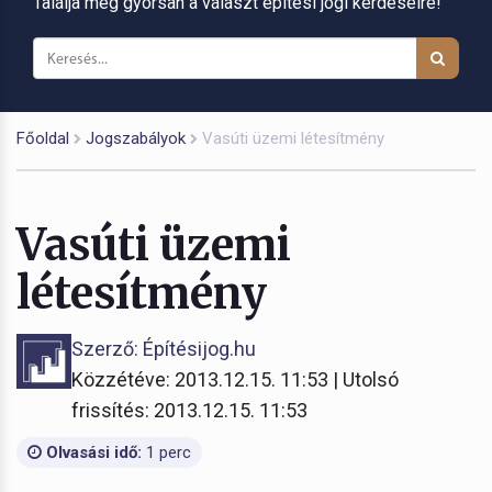
Találja meg gyorsan a választ építési jogi kérdéseire!
Főoldal
Jogszabályok
Vasúti üzemi létesítmény
Vasúti üzemi
létesítmény
Szerző: Építésijog.hu
Közzétéve: 2013.12.15. 11:53 | Utolsó
frissítés: 2013.12.15. 11:53
Olvasási idő:
1 perc