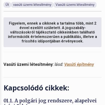
Út
vasúti üzemi létesítmény
Vasúti üzemi létesítmény
Figyelem, ennek a cikknek a tartalma több, mint 2
évvel ezelőtt született. A jogszabály-
változásokról tájékoztató cikkeinkben található
információk értelemszerűen a publikálás, illetve a
frissítés időpontjában érvényesek.
Vasúti üzemi létesítmény
: lásd:
Vasúti építmény
Kapcsolódó cikkek:
01.1. A polgári jog rendszere, alapelvei