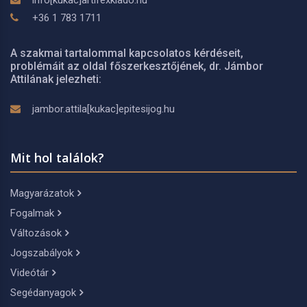
info[kukac]artifexkiado.hu
+36 1 783 1711
A szakmai tartalommal kapcsolatos kérdéseit,
problémáit az oldal főszerkesztőjének, dr. Jámbor
Attilának jelezheti:
jambor.attila[kukac]epitesijog.hu
Mit hol találok?
Magyarázatok
Fogalmak
Változások
Jogszabályok
Videótár
Segédanyagok