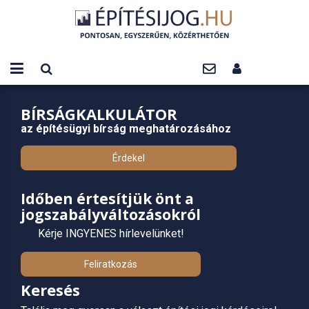
BÍRSÁGKALKULÁTOR
az építésügyi bírság meghatározásához
Érdekel
Időben értesítjük önt a
jogszabályváltozásokról
Kérje INGYENES hírlevelünket!
Feliratkozás
Keresés