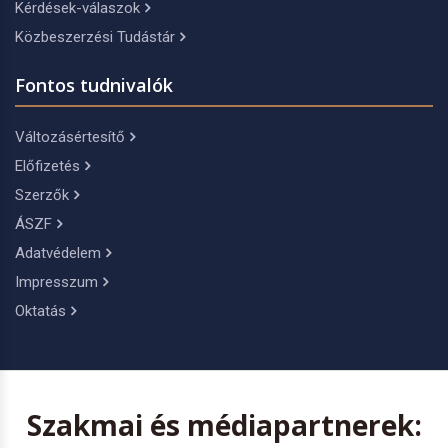
Kérdések-válaszok
Közbeszerzési Tudástár
Fontos tudnivalók
Változásértesítő
Előfizetés
Szerzők
ÁSZF
Adatvédelem
Impresszum
Oktatás
Szakmai és médiapartnerek: