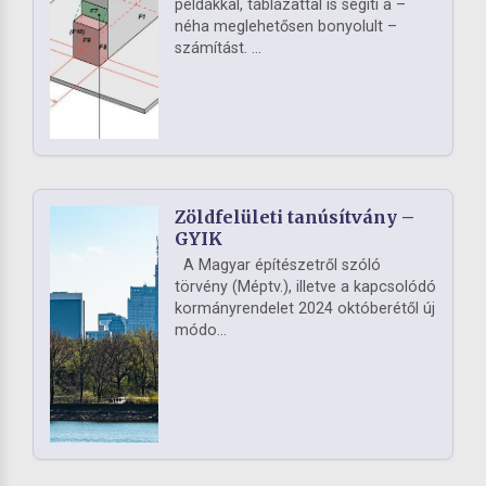
példákkal, táblázattal is segíti a –
néha meglehetősen bonyolult –
számítást. ...
Zöldfelületi tanúsítvány –
GYIK
A Magyar építészetről szóló
törvény (Méptv.), illetve a kapcsolódó
kormányrendelet 2024 októberétől új
módo...