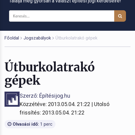
Találja meg gyorsan a választ építési jogi kérdéseire!
Főoldal
Jogszabályok
Útburkolatrakó gépek
Útburkolatrakó
gépek
Szerző: Építésijog.hu
Közzétéve: 2013.05.04. 21:22 | Utolsó
frissítés: 2013.05.04. 21:22
Olvasási idő:
1 perc