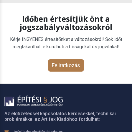
Időben értesítjük önt a
jogszabályváltozásokról
Kérje INGYENES értesítőnket a változásokról! Sok időt
megtakaríthat, elkerülheti a bírságokat és jogvitákat!
Feliratkozás
Az előfizetéssel kapcsolatos kérdésekkel, technikai
problémákkal az Artifex Kiadóhoz fordulhat: