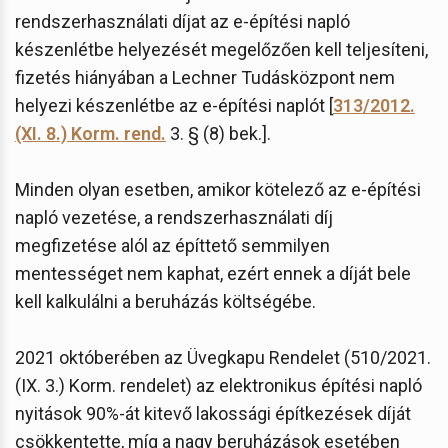
rendszerhasználati díjat az e-építési napló
készenlétbe helyezését megelőzően kell teljesíteni,
fizetés hiányában a Lechner Tudásközpont nem
helyezi készenlétbe az e-építési naplót [
313/2012.
(XI. 8.) Korm. rend.
3. § (8) bek.].
Minden olyan esetben, amikor kötelező az e-építési
napló vezetése, a rendszerhasználati díj
megfizetése alól az építtető semmilyen
mentességet nem kaphat, ezért ennek a díját bele
kell kalkulálni a beruházás költségébe.
2021 októberében az Üvegkapu Rendelet (510/2021.
(IX. 3.) Korm. rendelet) az elektronikus építési napló
nyitások 90%-át kitevő lakossági építkezések díját
csökkentette, míg a nagy beruházások esetében