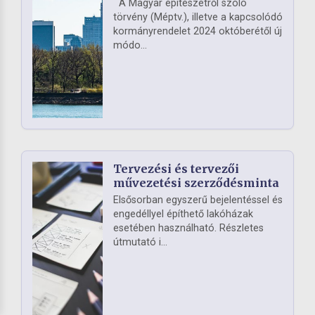
A Magyar építészetről szóló
törvény (Méptv.), illetve a kapcsolódó
kormányrendelet 2024 októberétől új
módo...
Tervezési és tervezői
művezetési szerződésminta
Elsősorban egyszerű bejelentéssel és
engedéllyel építhető lakóházak
esetében használható. Részletes
útmutató i...