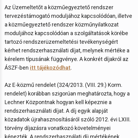
Az Üzemeltetőt a közműegyeztető rendszer
tervezéstámogató moduljához kapcsolódóan, illetve
a közműegyeztető rendszer közműnyilatkozat
moduljához kapcsolódóan a szolgáltatások körébe
tartozó rendszerüzemeltetési tevékenységért
kérhet rendszerhasználati díjat, melynek mértéke a
kérelem típusának függvénye. A konkrét díjakról az
ÁSZF-ben
itt tájékozódhat
.
Az E-közmű rendelet (324/2013. (VIII. 29.) Korm.
rendelet) korábban szigorúan meghatározta, hogy a
Lechner Központnak hogyan kell képeznie a
rendszerhasználati díjat. A díj egyik alapját
közadatok újrahasznosításáról szóló 2012. évi LXIII.
törvény díjazásra vonatkozó követelményei
képezték. A rendszerhasználati díj mértékének