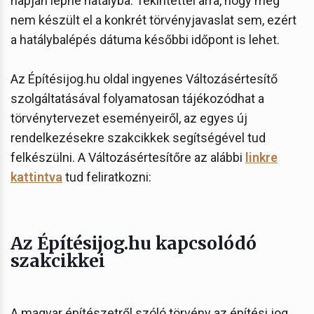
napján lépne hatályba. Tekintettel arra, hogy még
nem készült el a konkrét törvényjavaslat sem, ezért
a hatálybalépés dátuma későbbi időpont is lehet.
Az Építésijog.hu oldal ingyenes Változásértesítő
szolgáltatásával folyamatosan tájékozódhat a
törvénytervezet eseményeiről, az egyes új
rendelkezésekre szakcikkek segítségével tud
felkészülni. A Változásértesítőre az alábbi
linkre
kattintva
tud feliratkozni:
Az Építésijog.hu kapcsolódó
szakcikkei
A magyar építészetről szóló törvény az építési jog