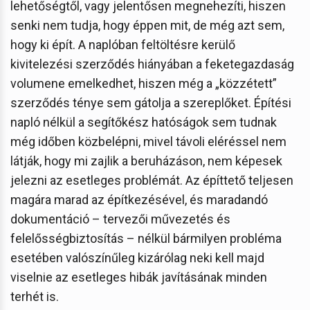
lehetőségtől, vagy jelentősen megnehezíti, hiszen
senki nem tudja, hogy éppen mit, de még azt sem,
hogy ki épít. A naplóban feltöltésre kerülő
kivitelezési szerződés hiányában a feketegazdaság
volumene emelkedhet, hiszen még a „közzétett”
szerződés ténye sem gátolja a szereplőket. Építési
napló nélkül a segítőkész hatóságok sem tudnak
még időben közbelépni, mivel távoli eléréssel nem
látják, hogy mi zajlik a beruházáson, nem képesek
jelezni az esetleges problémát. Az építtető teljesen
magára marad az építkezésével, és maradandó
dokumentáció – tervezői művezetés és
felelősségbiztosítás – nélkül bármilyen probléma
esetében valószínűleg kizárólag neki kell majd
viselnie az esetleges hibák javításának minden
terhét is.