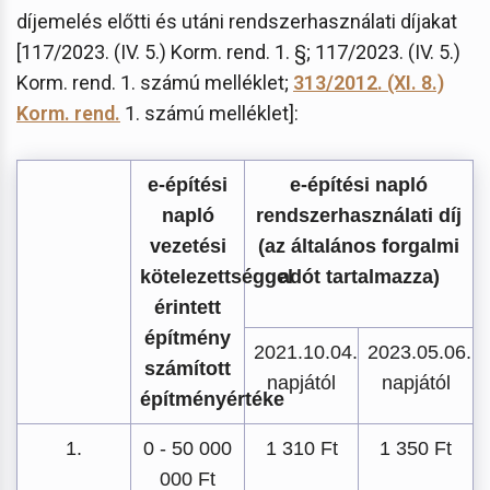
díjemelés előtti és utáni rendszerhasználati díjakat
[117/2023. (IV. 5.) Korm. rend. 1. §; 117/2023. (IV. 5.)
Korm. rend. 1. számú melléklet;
313/2012. (XI. 8.)
Korm. rend.
1. számú melléklet]:
e-építési
e-építési napló
napló
rendszerhasználati díj
vezetési
(az általános forgalmi
kötelezettséggel
adót tartalmazza)
érintett
építmény
2021.10.04.
2023.05.06.
számított
napjától
napjától
építményértéke
1.
0 - 50 000
1 310 Ft
1 350 Ft
000 Ft