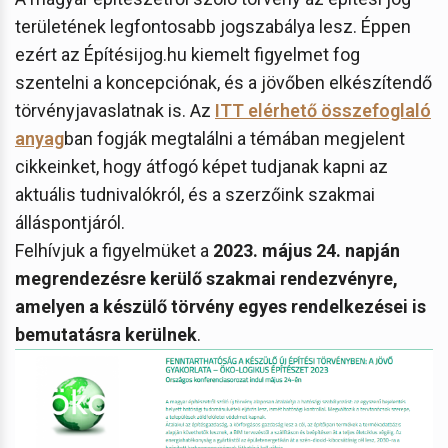
területének legfontosabb jogszabálya lesz. Éppen
ezért az Építésijog.hu kiemelt figyelmet fog
szentelni a koncepciónak, és a jövőben elkészítendő
törvényjavaslatnak is. Az
ITT elérhető összefoglaló
anyag
ban fogják megtalálni a témában megjelent
cikkeinket, hogy átfogó képet tudjanak kapni az
aktuális tudnivalókról, és a szerzőink szakmai
álláspontjáról.
Felhívjuk a figyelmüket a
2023. május 24. napján
megrendezésre kerülő szakmai rendezvényre,
amelyen a készülő törvény egyes rendelkezései is
bemutatásra kerülnek
.