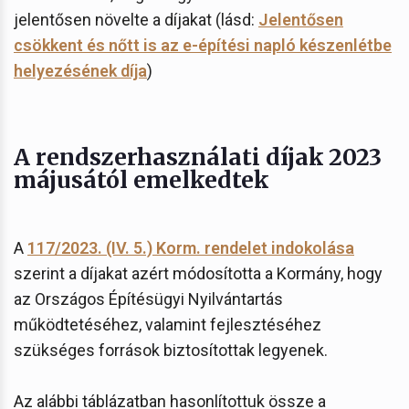
jelentősen növelte a díjakat (lásd:
Jelentősen
csökkent és nőtt is az e-építési napló készenlétbe
helyezésének díja
)
A rendszerhasználati díjak 2023
májusától emelkedtek
A
117/2023. (IV. 5.) Korm. rendelet indokolása
szerint a díjakat azért módosította a Kormány, hogy
az Országos Építésügyi Nyilvántartás
működtetéséhez, valamint fejlesztéséhez
szükséges források biztosítottak legyenek.
Az alábbi táblázatban hasonlítottuk össze a