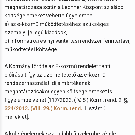
meghatározása során a Lechner Központ az alábbi
költségelemeket vehette figyelembe:
a) az e-közmű működtetéséhez szükséges
személyi jellegű kiadások,
b) informatikai és nyilvántartási rendszer fenntartási,
működtetési költsége.
A Kormány törölte az E-közmű rendelet fenti
előírásait, így az üzemeltetető az e-közmű
rendszerhasználati díja mértékének
meghatározásakor egyéb költségelemeket is
figyelembe vehet [117/2023. (IV. 5.) Korm. rend. 2. §;
324/2013. (VIII. 29.) Korm. rend.
1. számú
melléklet].
A költségelemek szabadabb figyelembe vétele