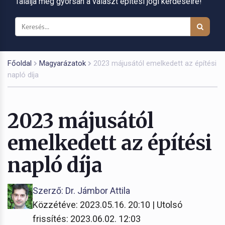
Találja meg gyorsan a választ építési jogi kérdéseire!
Főoldal
Magyarázatok
2023 májusától emelkedett az építési
napló díja
2023 májusától
emelkedett az építési
napló díja
Szerző: Dr. Jámbor Attila
Közzétéve: 2023.05.16. 20:10 | Utolsó
frissítés: 2023.06.02. 12:03