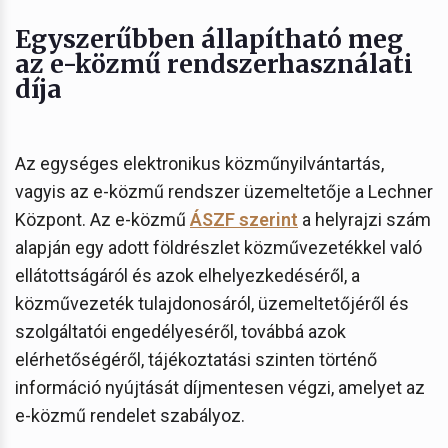
Egyszerűbben állapítható meg
az e-közmű rendszerhasználati
díja
Az egységes elektronikus közműnyilvántartás,
vagyis az e-közmű rendszer üzemeltetője a Lechner
Központ. Az e-közmű
ÁSZF szerint
a helyrajzi szám
alapján egy adott földrészlet közművezetékkel való
ellátottságáról és azok elhelyezkedéséről, a
közművezeték tulajdonosáról, üzemeltetőjéről és
szolgáltatói engedélyeséről, továbbá azok
elérhetőségéről, tájékoztatási szinten történő
információ nyújtását díjmentesen végzi, amelyet az
e-közmű rendelet szabályoz.