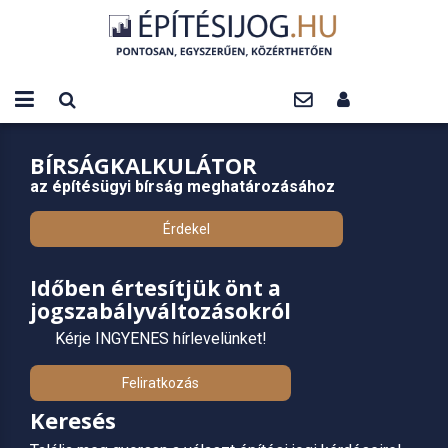
BÍRSÁGKALKULÁTOR
az építésügyi bírság meghatározásához
Érdekel
Időben értesítjük önt a
jogszabályváltozásokról
Kérje INGYENES hírlevelünket!
Feliratkozás
Keresés