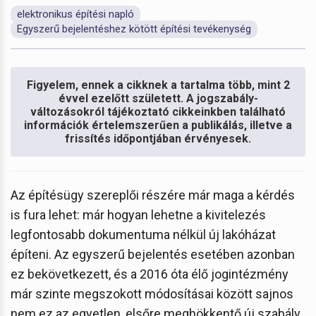
elektronikus építési napló
Egyszerű bejelentéshez kötött építési tevékenység
Figyelem, ennek a cikknek a tartalma több, mint 2
évvel ezelőtt született. A jogszabály-
változásokról tájékoztató cikkeinkben található
információk értelemszerűen a publikálás, illetve a
frissítés időpontjában érvényesek.
Az építésügy szereplői részére már maga a kérdés
is fura lehet: már hogyan lehetne a kivitelezés
legfontosabb dokumentuma nélkül új lakóházat
építeni. Az egyszerű bejelentés esetében azonban
ez bekövetkezett, és a 2016 óta élő jogintézmény
már szinte megszokott módosításai között sajnos
nem ez az egyetlen, elsőre meghökkentő új szabály.