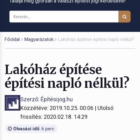
Találja meg gyorsan a választ építési jogi kérdéseire!
Főoldal
Magyarázatok
Lakóház építése építési napló nélkül?
Lakóház építése
építési napló nélkül?
Szerző: Építésijog.hu
Közzétéve: 2019.10.25. 00:06 | Utolsó
frissítés: 2020.02.18. 14:29
Olvasási idő:
6 perc