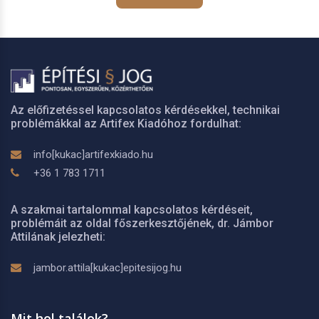
Az előfizetéssel kapcsolatos kérdésekkel, technikai
problémákkal az Artifex Kiadóhoz fordulhat:
info[kukac]artifexkiado.hu
+36 1 783 1711
A szakmai tartalommal kapcsolatos kérdéseit,
problémáit az oldal főszerkesztőjének, dr. Jámbor
Attilának jelezheti:
jambor.attila[kukac]epitesijog.hu
Mit hol találok?