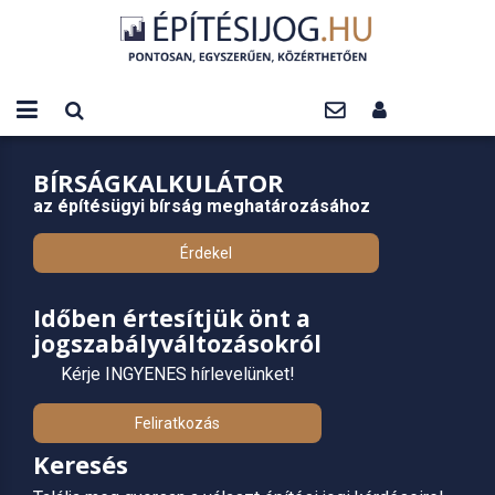
BÍRSÁGKALKULÁTOR
az építésügyi bírság meghatározásához
Érdekel
Időben értesítjük önt a
jogszabályváltozásokról
Kérje INGYENES hírlevelünket!
Feliratkozás
Keresés