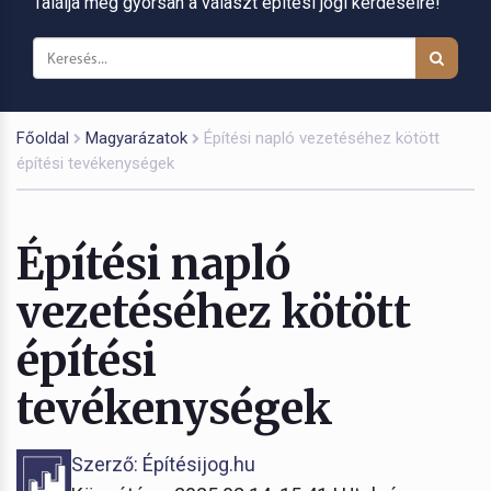
Találja meg gyorsan a választ építési jogi kérdéseire!
Főoldal
Magyarázatok
Építési napló vezetéséhez kötött
építési tevékenységek
Építési napló
vezetéséhez kötött
építési
tevékenységek
Szerző: Építésijog.hu