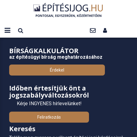
BÍRSÁGKALKULÁTOR
az építésügyi bírság meghatározásához
Érdekel
Időben értesítjük önt a
jogszabályváltozásokról
Kérje INGYENES hírlevelünket!
Feliratkozás
Keresés