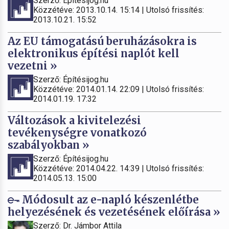
Szerző: Építésijog.hu
Közzétéve: 2013.10.14. 15:14 | Utolsó frissítés:
2013.10.21. 15:52
Az EU támogatású beruházásokra is
elektronikus építési naplót kell
vezetni »
Szerző: Építésijog.hu
Közzétéve: 2014.01.14. 22:09 | Utolsó frissítés:
2014.01.19. 17:32
Változások a kivitelezési
tevékenységre vonatkozó
szabályokban »
Szerző: Építésijog.hu
Közzétéve: 2014.04.22. 14:39 | Utolsó frissítés:
2014.05.13. 15:00
Módosult az e-napló készenlétbe
helyezésének és vezetésének előírása »
Szerző: Dr. Jámbor Attila