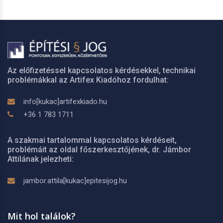
Az előfizetéssel kapcsolatos kérdésekkel, technikai
problémákkal az Artifex Kiadóhoz fordulhat:
info[kukac]artifexkiado.hu
+36 1 783 1711
A szakmai tartalommal kapcsolatos kérdéseit,
problémáit az oldal főszerkesztőjének, dr. Jámbor
Attilának jelezheti:
jambor.attila[kukac]epitesijog.hu
Mit hol találok?