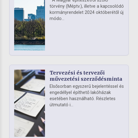
A Magyar építészetről szóló
törvény (Méptv.), illetve a kapcsolódó
kormányrendelet 2024 októberétől új
módo...
Tervezési és tervezői
művezetési szerződésminta
Elsősorban egyszerű bejelentéssel és
engedéllyel építhető lakóházak
esetében használható. Részletes
útmutató i...