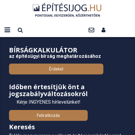
BÍRSÁGKALKULÁTOR
az építésügyi bírság meghatározásához
Érdekel
Időben értesítjük önt a
jogszabályváltozásokról
Kérje INGYENES hírlevelünket!
Feliratkozás
Keresés