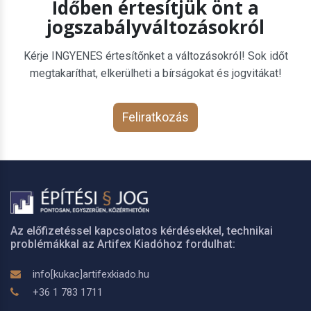
Időben értesítjük önt a
jogszabályváltozásokról
Kérje INGYENES értesítőnket a változásokról! Sok időt
megtakaríthat, elkerülheti a bírságokat és jogvitákat!
Feliratkozás
Az előfizetéssel kapcsolatos kérdésekkel, technikai
problémákkal az Artifex Kiadóhoz fordulhat:
info[kukac]artifexkiado.hu
+36 1 783 1711