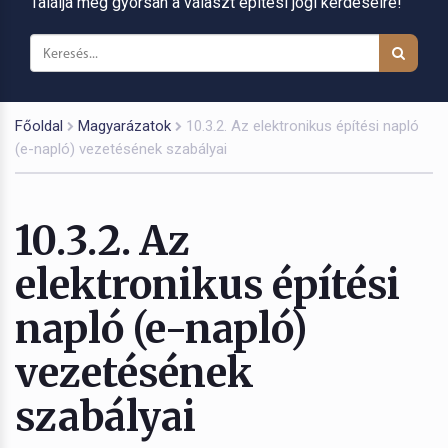
Találja meg gyorsan a választ építési jogi kérdéseire!
Főoldal
Magyarázatok
10.3.2. Az elektronikus építési napló
(e-napló) vezetésének szabályai
10.3.2. Az
elektronikus építési
napló (e-napló)
vezetésének
szabályai