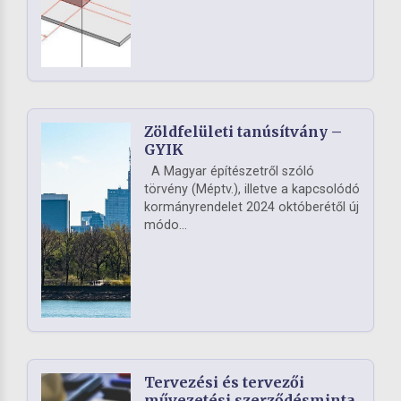
Zöldfelületi tanúsítvány –
GYIK
A Magyar építészetről szóló
törvény (Méptv.), illetve a kapcsolódó
kormányrendelet 2024 októberétől új
módo...
Tervezési és tervezői
művezetési szerződésminta