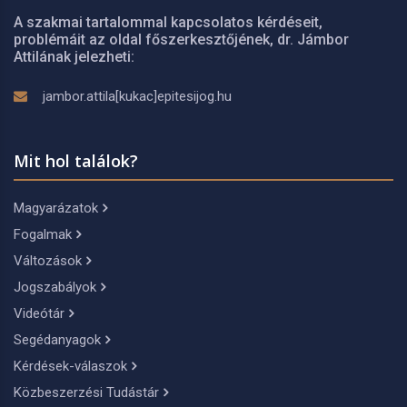
A szakmai tartalommal kapcsolatos kérdéseit,
problémáit az oldal főszerkesztőjének, dr. Jámbor
Attilának jelezheti:
jambor.attila[kukac]epitesijog.hu
Mit hol találok?
Magyarázatok
Fogalmak
Változások
Jogszabályok
Videótár
Segédanyagok
Kérdések-válaszok
Közbeszerzési Tudástár