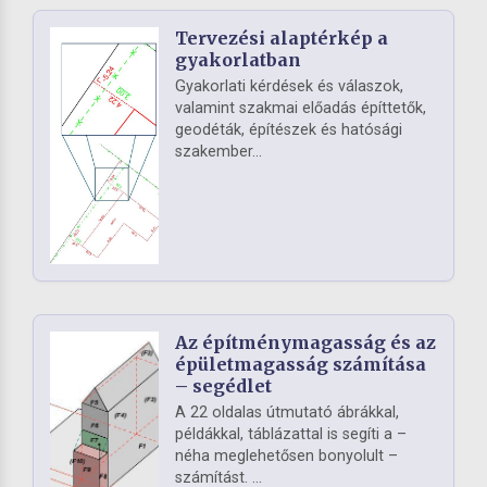
Tervezési alaptérkép a
gyakorlatban
Gyakorlati kérdések és válaszok,
valamint szakmai előadás építtetők,
geodéták, építészek és hatósági
szakember...
Az építménymagasság és az
épületmagasság számítása
– segédlet
A 22 oldalas útmutató ábrákkal,
példákkal, táblázattal is segíti a –
néha meglehetősen bonyolult –
számítást. ...