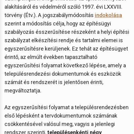
alakításáról és védelméről szóló 1997. évi LXXVIII.
törvény (Étv.). A jogszabálymódosítás
indokolása
szerint a módosítás célja, hogy az építésügyi
szabályozás ésszerűsítése részeként a helyi építési
szabályzat elkészítési rendje és tartalmi elemei is
egyszerűsítésre kerüljenek. Ez tehát az építésügyet
érintő, az elmúlt években tapasztalható
egyszerűsítési folyamat következő lépése, amely a
településrendezési dokumentumok és eszközök
számát és rendszerét is jelentősen érinti,
megváltoztatja.
Az egyszerűsítési folyamat a településrendezésben
első lépésként a tervdokumentumok számának
csökkentésével valósul meg, vagyis a jelenlegi
rendszer szerinti,
településenkénti négy