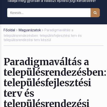
Találja meg gyorsan a választ építési jogi kérdéseire!
Főoldal
Magyarázatok
Paradigmaváltás a
településrendezésben: településfejlesztési terv és
településrendezési terv készül
Paradigmaváltás a
településrendezésben:
településfejlesztési
terv és
településrendezési