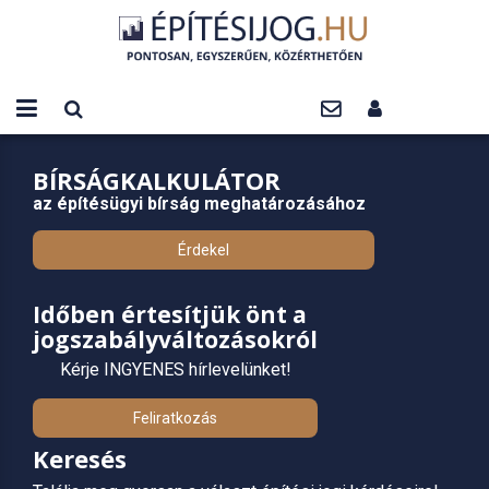
BÍRSÁGKALKULÁTOR
az építésügyi bírság meghatározásához
Érdekel
Időben értesítjük önt a
jogszabályváltozásokról
Kérje INGYENES hírlevelünket!
Feliratkozás
Keresés