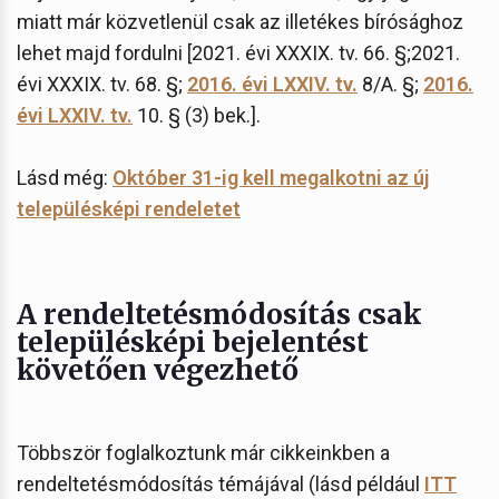
miatt már közvetlenül csak az illetékes bírósághoz
lehet majd fordulni [2021. évi XXXIX. tv. 66. §;2021.
évi XXXIX. tv. 68. §;
2016. évi LXXIV. tv.
8/A. §;
2016.
évi LXXIV. tv.
10. § (3) bek.].
Lásd még:
Október 31-ig kell megalkotni az új
településképi rendeletet
A rendeltetésmódosítás csak
településképi bejelentést
követően végezhető
Többször foglalkoztunk már cikkeinkben a
rendeltetésmódosítás témájával (lásd például
ITT