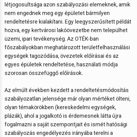
létjogosultsága azon szabályozási elemeknek, amik
nem engednek meg egy épületet bármilyen
rendeltetésre kialakítani. Egy leegyszerűsített példát
hozva, egy kertvárosi lakóövezetbe nem települhet
üzemi, ipari tevékenység. Az OTÉK-ban
főszabályokban meghatározott területfelhasználási
egységek tagozódása, övezetek előírásai és az
egyes épületek rendeltetése, használati módja
szorosan összefüggő előírások.
Az elmúlt években kezdett a rendeltetésmódosítás
szabályozatlan jelensége már olyan mértéket ölteni,
olyan témakörökben (kereskedelmi egységek,
plázák), ahol a jogalkotó is érdemesnek látta újra
fogalmazni a saját szempontjait és ismét hatósági
szabályozás engedélyezés irányába terelni a