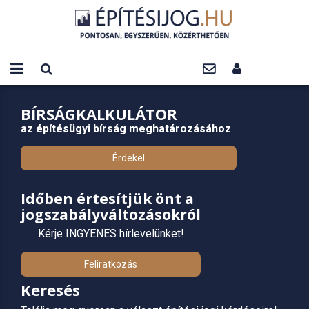
BÍRSÁGKALKULÁTOR
az építésügyi bírság meghatározásához
Érdekel
Időben értesítjük önt a
jogszabályváltozásokról
Kérje INGYENES hírlevelünket!
Feliratkozás
Keresés