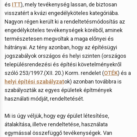
és
ITT
), mely tevékenység lassan, de biztosan
visszatért a kvázi engedélyköteles kategóriába.
Nagyon régen került ki a rendeltetésmódosítás az
engedélyköteles tevékenységek köréből, aminek
természetesen megvoltak a maga előnyei és
hátrányai. Az tény azonban, hogy az építésügyi
jogszabályok országos és helyi szinten (országos
településrendezési és építési követelményekről
szóló 253/1997.(XII. 20.) Korm. rendelet (
OTÉK
) és a
helyi építési szabályzat
ok) azonban továbbra is
szabályozták az egyes épületek építmények
használati módját, rendeltetését.
Mi is úgy véljük, hogy egy épület létesítése,
átalakítása, illetve rendeltetése, használata
egymással összefüggő tevékenységek. Van