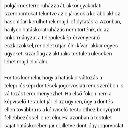
polgármesterre ruházza át, akkor gyakorlati
szempontokat tekintve az eljárások a korábbiakhoz
hasonlóan kerülhetnek majd lefolytatásra. Azonban,
ha ilyen hatáskörátruházás nem történik, de az
önkormányzat a településkép-érvényesítő
eszközökkel, rendelet útján élni kíván, akkor egyes
ügyeket, kizárólag az aktuális testületi üléseken
lehet majd elbírálni.
Fontos kiemelni, hogy a hatáskör változás a
településképi döntések jogorvoslati rendszerében is
változást eredményezhet. Ha első fokon nem a
képviselő-testület jár el az ügyben, úgy a döntés
ellen továbbra is a képviselő-testülethez benyújtott
fellebbezéssel lehet élni. Ha azonban a testület
saját hatáskörében jár el, illetve dönt, úgy jogorvoslat