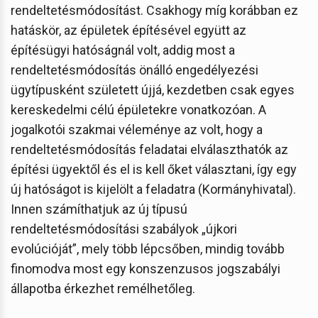
rendeltetésmódosítást. Csakhogy míg korábban ez
hatáskör, az épületek építésével együtt az
építésügyi hatóságnál volt, addig most a
rendeltetésmódosítás önálló engedélyezési
ügytípusként született újjá, kezdetben csak egyes
kereskedelmi célú épületekre vonatkozóan. A
jogalkotói szakmai véleménye az volt, hogy a
rendeltetésmódosítás feladatai elválaszthatók az
építési ügyektől és el is kell őket választani, így egy
új hatóságot is kijelölt a feladatra (Kormányhivatal).
Innen számíthatjuk az új típusú
rendeltetésmódosítási szabályok „újkori
evolúcióját”, mely több lépcsőben, mindig tovább
finomodva most egy konszenzusos jogszabályi
állapotba érkezhet remélhetőleg.