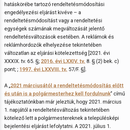
hatáskörébe tartozó rendeltetésmódosítási
engedélyezési eljárást kivéve – a
rendeltetésmódosítást vagy a rendeltetési
egységek számának megváltozását jelentő
rendeltetésváltozások esetében. A reklámok és
reklámhordozók elhelyezése tekintetében
változatlan az eljárási kötelezettség [2021. évi
XXXIX. tv. 65. §;
2016. évi LXXIV. tv.
8. § (2) bek. c)
pont; ;
1997. évi LXXVIII. tv.
57/F. §].
A „
2021 márciusától a rendeltetésmódosítás előtt
és után is a polgármesterhez kell fordulnunk
” című
tájékoztatónkban már jeleztük, hogy 2021. március
1. napjától a rendeltetésváltozás tekintetében
kötelező lett a polgármestereknek a településképi
bejelentési eljárást lefolytatni. A 2021. július 1.