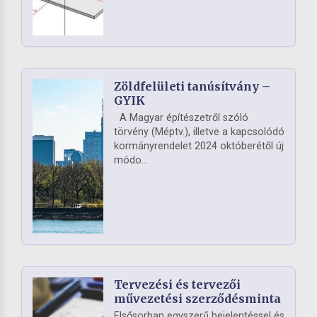
Zöldfelületi tanúsítvány –
GYIK
A Magyar építészetről szóló
törvény (Méptv.), illetve a kapcsolódó
kormányrendelet 2024 októberétől új
módo...
Tervezési és tervezői
művezetési szerződésminta
Elsősorban egyszerű bejelentéssel és