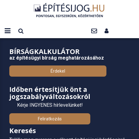
BÍRSÁGKALKULÁTOR
az építésügyi bírság meghatározásához
Érdekel
Időben értesítjük önt a
jogszabályváltozásokról
Kérje INGYENES hírlevelünket!
Feliratkozás
Keresés