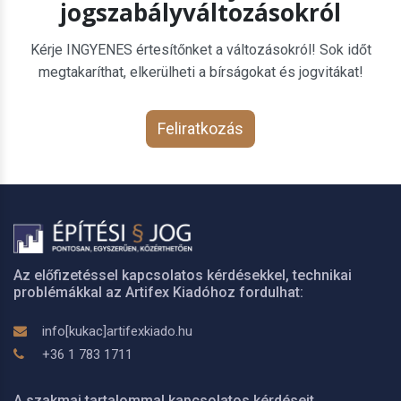
jogszabályváltozásokról
Kérje INGYENES értesítőnket a változásokról! Sok időt
megtakaríthat, elkerülheti a bírságokat és jogvitákat!
Feliratkozás
Az előfizetéssel kapcsolatos kérdésekkel, technikai
problémákkal az Artifex Kiadóhoz fordulhat:
info[kukac]artifexkiado.hu
+36 1 783 1711
A szakmai tartalommal kapcsolatos kérdéseit,