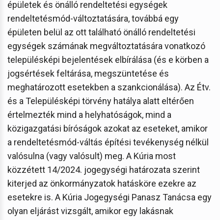
épületek és önálló rendeltetési egységek
rendeltetésmód-változtatására, továbbá egy
épületen belül az ott található önálló rendeltetési
egységek számának megváltoztatására vonatkozó
településképi bejelentések elbírálása (és e körben a
jogsértések feltárása, megszüntetése és
meghatározott esetekben a szankcionálása). Az Étv.
és a Településképi törvény hatálya alatt eltérően
értelmezték mind a helyhatóságok, mind a
közigazgatási bíróságok azokat az eseteket, amikor
a rendeltetésmód-váltás építési tevékenység nélkül
valósulna (vagy valósult) meg. A Kúria most
közzétett 14/2024. jogegységi határozata szerint
kiterjed az önkormányzatok hatásköre ezekre az
esetekre is. A Kúria Jogegységi Panasz Tanácsa egy
olyan eljárást vizsgált, amikor egy lakásnak