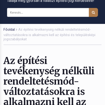
Találja meg gyorsan a választ építési jogi kérdéseire!
Főoldal
Az építési tevékenység nélküli rendeltetésmód-
változtatásokra is alkalmazni kell az építési és településképi
jogszabályokat
Az építési
tevékenység nélküli
rendeltetésmód-
változtatásokra is
alkalmazni kell az