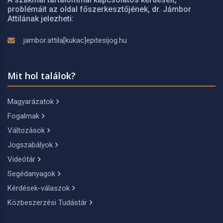
problémáit az oldal főszerkesztőjének, dr. Jámbor
Attilának jelezheti:
jambor.attila[kukac]epitesijog.hu
Mit hol találok?
Magyarázatok
Fogalmak
Változások
Jogszabályok
Videótár
Segédanyagok
Kérdések-válaszok
Közbeszerzési Tudástár