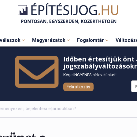
válaszok
Magyarázatok
Fogalomtár
Változá
Időben értesítjük önt 
jogszabályváltozásokr
Kérje INGYENES hírlevelünket!
Feliratkozás
leményezési, bejelentési eljárásokban?