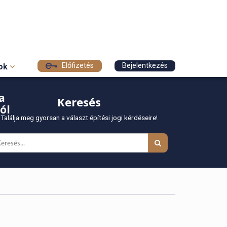
Előfizetés
Bejelentkezés
sok
a
Keresés
ól
Találja meg gyorsan a választ építési jogi kérdéseire!