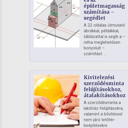
és az
épületmagasság
számítása –
segédlet
A 22 oldalas útmutató
ábrákkal, példákkal,
táblázattal is segíti a –
néha meglehetősen
bonyolult –
számítást. ...
Kivitelezési
szerződésminta
felújításokhoz,
átalakításokhoz
A szerződésminta a
lakóház-felújításokra,
valamint a bővítéssel
nem járó tetőtér-
beépítésekre