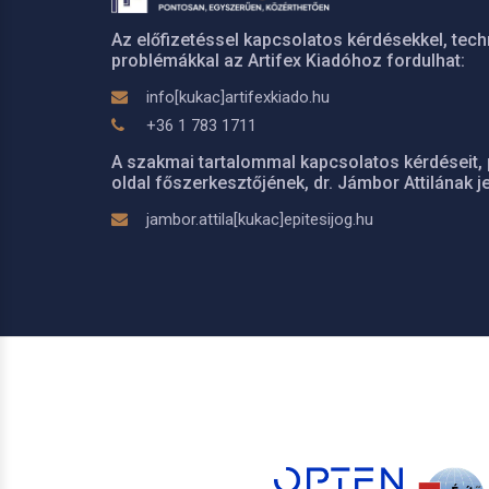
Az előfizetéssel kapcsolatos kérdésekkel, tech
problémákkal az Artifex Kiadóhoz fordulhat:
info[kukac]artifexkiado.hu
+36 1 783 1711
A szakmai tartalommal kapcsolatos kérdéseit, 
oldal főszerkesztőjének, dr. Jámbor Attilának je
jambor.attila[kukac]epitesijog.hu