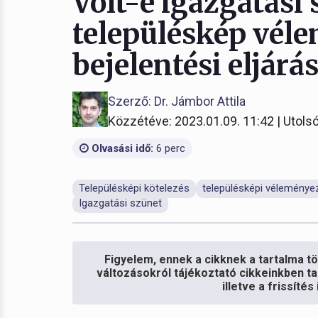
Volt-e igazgatási 
településkép véle
bejelentési eljár
Szerző: Dr. Jámbor Attila
Közzétéve: 2023.01.09. 11:42 | Utolsó
Olvasási idő:
6 perc
Településképi kötelezés
településképi véleményez
Igazgatási szünet
Figyelem, ennek a cikknek a tartalma töb
változásokról tájékoztató cikkeinkben ta
illetve a frissíté