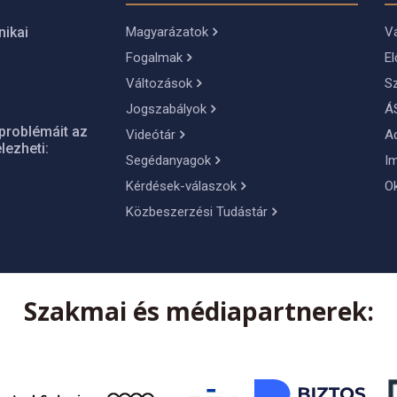
Magyarázatok
Vá
nikai
Fogalmak
El
Változások
S
Jogszabályok
Á
problémáit az
Videótár
A
lezheti:
Segédanyagok
I
Kérdések-válaszok
O
Közbeszerzési Tudástár
Szakmai és médiapartnerek: