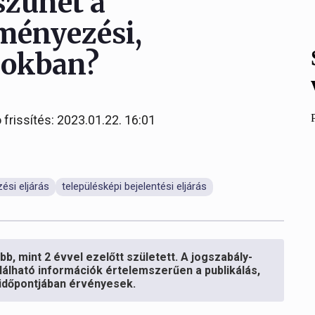
szünet a
ményezési,
ásokban?
 frissítés: 2023.01.22. 16:01
ési eljárás
településképi bejelentési eljárás
b, mint 2 évvel ezelőtt született. A jogszabály-
lálható információk értelemszerűen a publikálás,
s időpontjában érvényesek.