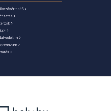
ltozásértesítő
őfizetés
zerzők
SZF
datvédelem
mpresszum
ktatás