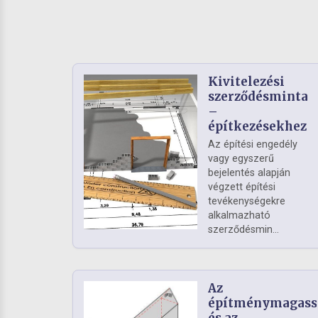
Kivitelezési
szerződésminta
–
építkezésekhez
Az építési engedély
vagy egyszerű
bejelentés alapján
végzett építési
tevékenységekre
alkalmazható
szerződésmin...
Az
építménymagass