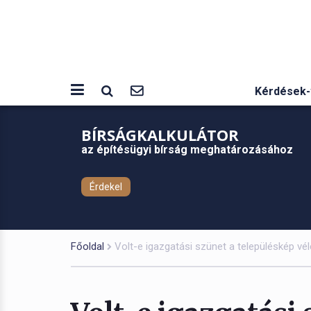
Kérdések-
BÍRSÁGKALKULÁTOR
az építésügyi bírság meghatározásához
Érdekel
Főoldal
Volt-e igazgatási szünet a településkép vé