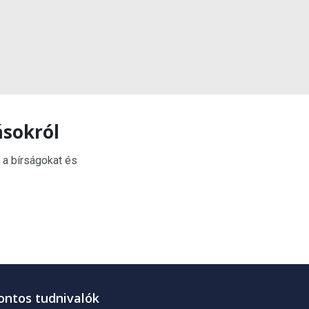
ásokról
 a bírságokat és
ontos tudnivalók