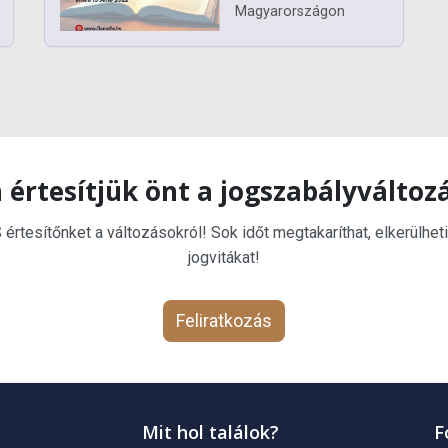
Magyarországon
 értesítjük önt a jogszabályváltoz
rtesítőnket a változásokról! Sok időt megtakaríthat, elkerülheti
jogvitákat!
Feliratkozás
Mit hol találok?
F