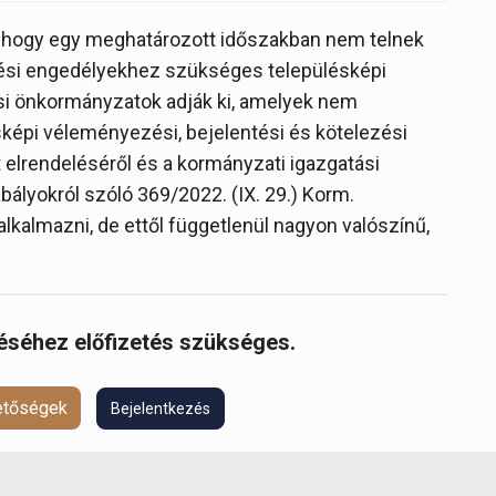
i, hogy egy meghatározott időszakban nem telnek
ítési engedélyekhez szükséges településképi
si önkormányzatok adják ki, amelyek nem
sképi véleményezési, bejelentési és kötelezési
 elrendeléséről és a kormányzati igazgatási
ályokról szóló 369/2022. (IX. 29.) Korm.
alkalmazni, de ettől függetlenül nagyon valószínű,
réséhez előfizetés szükséges.
hetőségek
Bejelentkezés