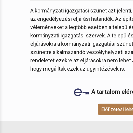
A kormányzati igazgatási szünet azt jelent
az engedélyezési eljárási határidők. Az ép
véleményeket a legtöbb esetben a települé
kormányzati igazgatási szervek. A települé
eljárásokra a kormányzati igazgatási szünet
szünetre alkalmazandó veszélyhelyzeti szab
rendeletet ezekre az eljárásokra nem lehet 
hogy megálltak ezek az ügyintézések is.
A tartalom elé
Előfizetési le