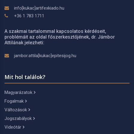
info[kukac]artifexkiado.hu
+36 1 783 1711
A szakmai tartalommal kapcsolatos kérdéseit,
problémáit az oldal főszerkesztőjének, dr. Jámbor
Attilának jelezheti:
jambor.attila[kukac]epitesijog.hu
Mit hol találok?
Magyarázatok
Fogalmak
Változások
Jogszabályok
Videótár