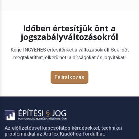
Időben értesítjük önt a
jogszabályváltozásokról
Kérje INGYENES értesítőnket a változásokról! Sok időt
megtakaríthat, elkerülheti a bírságokat és jogvitákat!
Feliratkozás
Az előfizetéssel kapcsolatos kérdésekkel, technikai
problémákkal az Artifex Kiadóhoz fordulhat: