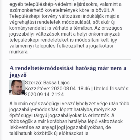
egyéb településkép-védelmi eljárásokra, valamint a
számonkérhető követelmények köre is bővült. A
Településképi törvény változásai indukálják majd a
végrehajtási rendeletek módosulását, sőt akár új
kormányrendelet is várható a témában. Az országos
jogszabályi változások miatt a helyi önkormányzati
településképi rendeleteket is módosítani kell, így
valamennyi település felkészülhet a jogalkotási
munkára.
A rendeltetésmódosítási hatóság már nem a
jegyző
Szerző: Baksa Lajos
Közzétéve: 2020.08.04. 18:46 | Utolsó frissítés:
2020.09.14. 21:24
A humán egészségügyi veszélyhelyzet vége után több
jogszabály-módosítás lépett hatályba, melyek az
építésügyi tárgyú jogszabályokat is érintették. A
többségük a már korábban hatályba lépő változások
lekövetése az anyagi jogi jogszabályokban, de
találhatunk közöttük új előírásokat is.