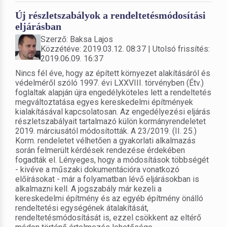
Új részletszabályok a rendeltetésmódosítási
eljárásban
Szerző: Baksa Lajos
Közzétéve: 2019.03.12. 08:37 | Utolsó frissítés:
2019.06.09. 16:37
Nincs fél éve, hogy az épített környezet alakításáról és
védelméről szóló 1997. évi LXXVIII. törvényben (Étv.)
foglaltak alapján újra engedélyköteles lett a rendeltetés
megváltoztatása egyes kereskedelmi építmények
kialakításával kapcsolatosan. Az engedélyezési eljárás
részletszabályait tartalmazó külön kormányrendeletet
2019. márciusától módosították. A 23/2019. (II. 25.)
Korm. rendeletet vélhetően a gyakorlati alkalmazás
során felmerült kérdések rendezése érdekében
fogadták el. Lényeges, hogy a módosítások többségét
- kivéve a műszaki dokumentációra vonatkozó
előírásokat - már a folyamatban lévő eljárásokban is
alkalmazni kell. A jogszabály már kezeli a
kereskedelmi építmény és az egyéb építmény önálló
rendeltetési egységének átalakítását,
rendeltetésmódosítását is, ezzel csökkent az eltérő