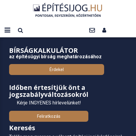
BÍRSÁGKALKULÁTOR
az építésügyi bírság meghatározásához
Érdekel
Időben értesítjük önt a
jogszabályváltozásokról
Kérje INGYENES hírlevelünket!
Feliratkozás
Keresés