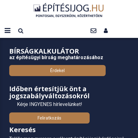
BÍRSÁGKALKULÁTOR
az építésügyi bírság meghatározásához
Érdekel
Időben értesítjük önt a
jogszabályváltozásokról
Kérje INGYENES hírlevelünket!
Feliratkozás
Keresés