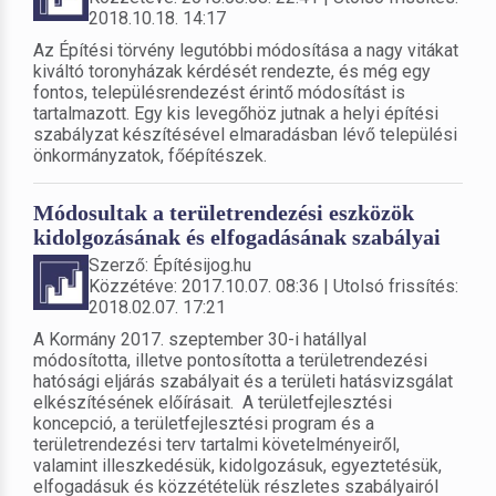
2018.10.18. 14:17
Az Építési törvény legutóbbi módosítása a nagy vitákat
kiváltó toronyházak kérdését rendezte, és még egy
fontos, településrendezést érintő módosítást is
tartalmazott. Egy kis levegőhöz jutnak a helyi építési
szabályzat készítésével elmaradásban lévő települési
önkormányzatok, főépítészek.
Módosultak a területrendezési eszközök
kidolgozásának és elfogadásának szabályai
Szerző: Építésijog.hu
Közzétéve: 2017.10.07. 08:36 | Utolsó frissítés:
2018.02.07. 17:21
A Kormány 2017. szeptember 30-i hatállyal
módosította, illetve pontosította a területrendezési
hatósági eljárás szabályait és a területi hatásvizsgálat
elkészítésének előírásait. A területfejlesztési
koncepció, a területfejlesztési program és a
területrendezési terv tartalmi követelményeiről,
valamint illeszkedésük, kidolgozásuk, egyeztetésük,
elfogadásuk és közzétételük részletes szabályairól