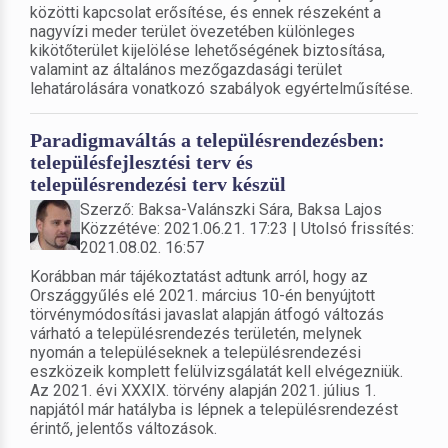
közötti kapcsolat erősítése, és ennek részeként a
nagyvízi meder terület övezetében különleges
kikötőterület kijelölése lehetőségének biztosítása,
valamint az általános mezőgazdasági terület
lehatárolására vonatkozó szabályok egyértelműsítése.
Paradigmaváltás a településrendezésben:
településfejlesztési terv és
településrendezési terv készül
Szerző: Baksa-Valánszki Sára, Baksa Lajos
Közzétéve: 2021.06.21. 17:23 | Utolsó frissítés:
2021.08.02. 16:57
Korábban már tájékoztatást adtunk arról, hogy az
Országgyűlés elé 2021. március 10-én benyújtott
törvénymódosítási javaslat alapján átfogó változás
várható a településrendezés területén, melynek
nyomán a településeknek a településrendezési
eszközeik komplett felülvizsgálatát kell elvégezniük.
Az 2021. évi XXXIX. törvény alapján 2021. július 1.
napjától már hatályba is lépnek a településrendezést
érintő, jelentős változások.