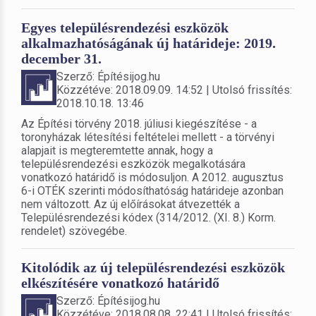
Egyes településrendezési eszközök
alkalmazhatóságának új határideje: 2019.
december 31.
Szerző: Építésijog.hu
Közzétéve: 2018.09.09. 14:52 | Utolsó frissítés:
2018.10.18. 13:46
Az Építési törvény 2018. júliusi kiegészítése - a
toronyházak létesítési feltételei mellett - a törvényi
alapjait is megteremtette annak, hogy a
településrendezési eszközök megalkotására
vonatkozó határidő is módosuljon. A 2012. augusztus
6-i OTÉK szerinti módosíthatóság határideje azonban
nem változott. Az új előírásokat átvezették a
Településrendezési kódex (314/2012. (XI. 8.) Korm.
rendelet) szövegébe.
Kitolódik az új településrendezési eszközök
elkészítésére vonatkozó határidő
Szerző: Építésijog.hu
Közzétéve: 2018.08.08. 22:41 | Utolsó frissítés: