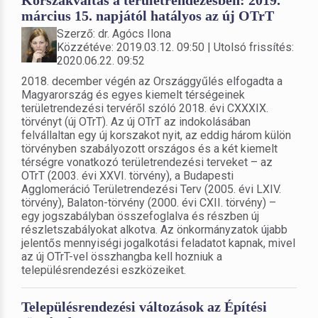
március 15. napjától hatályos az új OTrT
Szerző: dr. Agócs Ilona
Közzétéve: 2019.03.12. 09:50 | Utolsó frissítés:
2020.06.22. 09:52
2018. december végén az Országgyűlés elfogadta a
Magyarország és egyes kiemelt térségeinek
területrendezési tervéről szóló 2018. évi CXXXIX.
törvényt (új OTrT). Az új OTrT az indokolásában
felvállaltan egy új korszakot nyit, az eddig három külön
törvényben szabályozott országos és a két kiemelt
térségre vonatkozó területrendezési terveket – az
OTrT (2003. évi XXVI. törvény), a Budapesti
Agglomeráció Területrendezési Terv (2005. évi LXIV.
törvény), Balaton-törvény (2000. évi CXII. törvény) –
egy jogszabályban összefoglalva és részben új
részletszabályokat alkotva. Az önkormányzatok újabb
jelentős mennyiségi jogalkotási feladatot kapnak, mivel
az új OTrT-vel összhangba kell hozniuk a
településrendezési eszközeiket.
Településrendezési változások az Építési