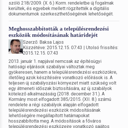
szóló 218/2009. (X. 6.) Korm. rendeletbe új fogalmak
kerültek, és egyebek mellett rögzítették a digitális
dokumentumok szerkeszthetőségének lehetőségét.
Meghosszabbították a településrendezési
eszközök módosításának határidejét
Szerző: Baksa Lajos
Közzétéve: 2015.12.15. 07:43 | Utolsó frissítés:
2015.12.15. 07:43
2013. január 1. napjával nemcsak az építésügyi
hatósági eljárások szabályai változtak meg
gyökeresen, hanem a településrendezési eszközökre,
illetőleg azok készítésére vonatkozó előírások is. A
teljesen új szabályozási környezet miatt szükség volt
egy átmeneti időszak biztosítására, az új szabályok
kötelező alkalmazásáig (2018. december 31.). A
Kormány most elfogadott 385/2015. (XII. 8.) számú
rendelete a régi szabályok alapján elfogadott
településrendezési eszközök módosításának
lehetőségére megállapított határnapokat
hosszabbította meg. A módosítások a főváros
településrendezési eszközeire vonatkozó sajátos