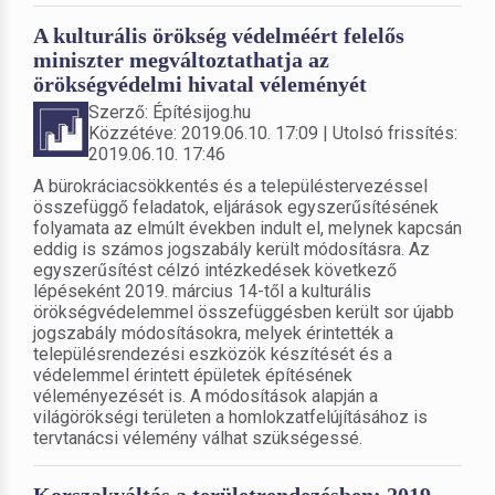
A kulturális örökség védelméért felelős
miniszter megváltoztathatja az
örökségvédelmi hivatal véleményét
Szerző: Építésijog.hu
Közzétéve: 2019.06.10. 17:09 | Utolsó frissítés:
2019.06.10. 17:46
A bürokráciacsökkentés és a településtervezéssel
összefüggő feladatok, eljárások egyszerűsítésének
folyamata az elmúlt években indult el, melynek kapcsán
eddig is számos jogszabály került módosításra. Az
egyszerűsítést célzó intézkedések következő
lépéseként 2019. március 14-től a kulturális
örökségvédelemmel összefüggésben került sor újabb
jogszabály módosításokra, melyek érintették a
településrendezési eszközök készítését és a
védelemmel érintett épületek építésének
véleményezését is. A módosítások alapján a
világörökségi területen a homlokzatfelújításához is
tervtanácsi vélemény válhat szükségessé.
Korszakváltás a területrendezésben: 2019.