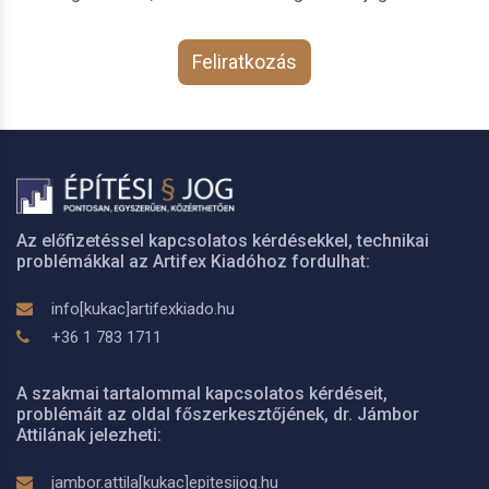
Feliratkozás
Az előfizetéssel kapcsolatos kérdésekkel, technikai
problémákkal az Artifex Kiadóhoz fordulhat:
info[kukac]artifexkiado.hu
+36 1 783 1711
A szakmai tartalommal kapcsolatos kérdéseit,
problémáit az oldal főszerkesztőjének, dr. Jámbor
Attilának jelezheti:
jambor.attila[kukac]epitesijog.hu