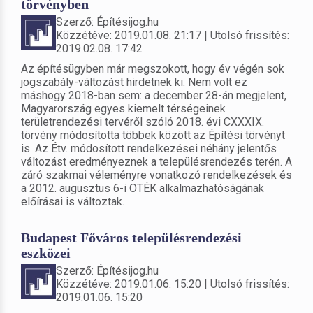
törvényben
Szerző: Építésijog.hu
Közzétéve: 2019.01.08. 21:17 | Utolsó frissítés:
2019.02.08. 17:42
Az építésügyben már megszokott, hogy év végén sok
jogszabály-változást hirdetnek ki. Nem volt ez
máshogy 2018-ban sem: a december 28-án megjelent,
Magyarország egyes kiemelt térségeinek
területrendezési tervéről szóló 2018. évi CXXXIX.
törvény módosította többek között az Építési törvényt
is. Az Étv. módosított rendelkezései néhány jelentős
változást eredményeznek a településrendezés terén. A
záró szakmai véleményre vonatkozó rendelkezések és
a 2012. augusztus 6-i OTÉK alkalmazhatóságának
előírásai is változtak.
Budapest Főváros településrendezési
eszközei
Szerző: Építésijog.hu
Közzétéve: 2019.01.06. 15:20 | Utolsó frissítés:
2019.01.06. 15:20