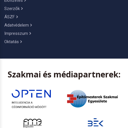
Előfizetés
Szerzők
ÁSZF
Adatvédelem
Impresszum
Oktatás
Szakmai és médiapartnerek: