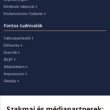
Kérdések-válaszok
Közbeszerzési Tudástár
Fontos tudnivalók
Változásértesítő
Előfizetés
Szerzők
ÁSZF
Adatvédelem
Impresszum
Oktatás
Szakmai és médiapartnerek: