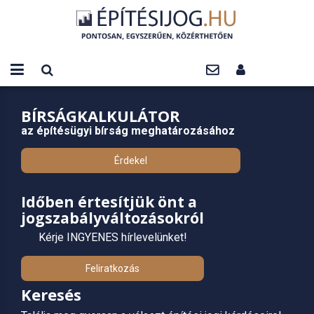
BÍRSÁGKALKULÁTOR
az építésügyi bírság meghatározásához
Érdekel
Időben értesítjük önt a
jogszabályváltozásokról
Kérje INGYENES hírlevelünket!
Feliratkozás
Keresés