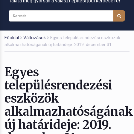
Találja meg gyorsan a választ építési jogi kérdéseire!
Főoldal
Változások
Egyes településrendezési eszközök
alkalmazhatóságának új határideje: 2019. december 31.
Egyes
településrendezési
eszközök
alkalmazhatóságának
új határideje: 2019.