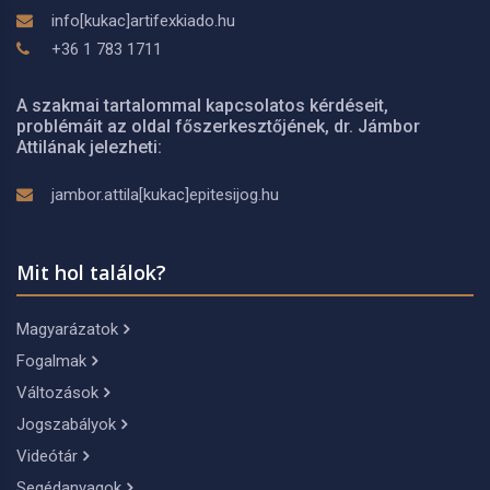
info[kukac]artifexkiado.hu
+36 1 783 1711
A szakmai tartalommal kapcsolatos kérdéseit,
problémáit az oldal főszerkesztőjének, dr. Jámbor
Attilának jelezheti:
jambor.attila[kukac]epitesijog.hu
Mit hol találok?
Magyarázatok
Fogalmak
Változások
Jogszabályok
Videótár
Segédanyagok