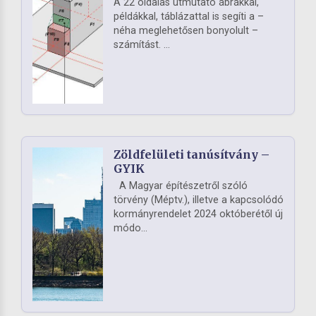
A 22 oldalas útmutató ábrákkal,
példákkal, táblázattal is segíti a –
néha meglehetősen bonyolult –
számítást. ...
Zöldfelületi tanúsítvány –
GYIK
A Magyar építészetről szóló
törvény (Méptv.), illetve a kapcsolódó
kormányrendelet 2024 októberétől új
módo...