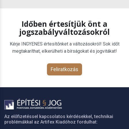
Időben értesítjük önt a
jogszabályváltozásokról
Kérje INGYENES értesítőnket a változásokról! Sok időt
megtakaríthat, elkerülheti a bírságokat és jogvitákat!
Feliratkozás
Az előfizetéssel kapcsolatos kérdésekkel, technikai
problémákkal az Artifex Kiadóhoz fordulhat: