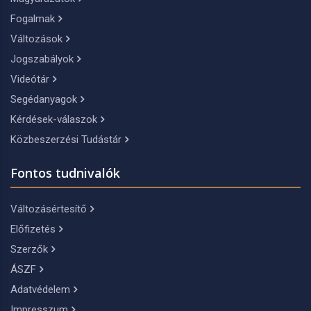
Fogalmak
Változások
Jogszabályok
Videótár
Segédanyagok
Kérdések-válaszok
Közbeszerzési Tudástár
Fontos tudnivalók
Változásértesítő
Előfizetés
Szerzők
ÁSZF
Adatvédelem
Impresszum