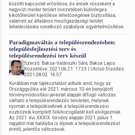
közötti kapcsolat erősítése, és ennek részeként a
nagyvízi meder terület övezetében különleges
kikötőterület kijelölése lehetőségének biztosítása,
valamint az általános mezőgazdasági terület
lehatárolására vonatkozó szabályok egyértelműsítése.
Paradigmaváltás a településrendezésben:
településfejlesztési terv és
településrendezési terv készül
Szerző: Baksa-Valánszki Sára, Baksa Lajos
Közzétéve: 2021.06.21. 17:23 | Utolsó frissítés:
2021.08.02. 16:57
Korábban már tájékoztatást adtunk arról, hogy az
Országgyűlés elé 2021. március 10-én benyújtott
törvénymódosítási javaslat alapján átfogó változás
várható a településrendezés területén, melynek
nyomán a településeknek a településrendezési
eszközeik komplett felülvizsgálatát kell elvégezniük.
Az 2021. évi XXXIX. törvény alapján 2021. július 1.
napjától már hatályba is lépnek a településrendezést
érintő, jelentős változások.