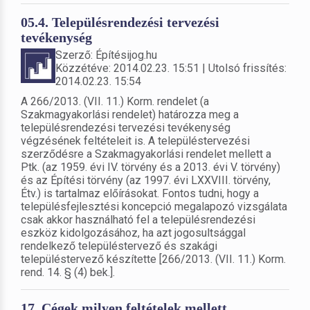
05.4. Településrendezési tervezési
tevékenység
Szerző: Építésijog.hu
Közzétéve: 2014.02.23. 15:51 | Utolsó frissítés:
2014.02.23. 15:54
A 266/2013. (VII. 11.) Korm. rendelet (a
Szakmagyakorlási rendelet) határozza meg a
településrendezési tervezési tevékenység
végzésének feltételeit is. A településtervezési
szerződésre a Szakmagyakorlási rendelet mellett a
Ptk. (az 1959. évi IV. törvény és a 2013. évi V. törvény)
és az Építési törvény (az 1997. évi LXXVIII. törvény,
Étv.) is tartalmaz előírásokat. Fontos tudni, hogy a
településfejlesztési koncepció megalapozó vizsgálata
csak akkor használható fel a településrendezési
eszköz kidolgozásához, ha azt jogosultsággal
rendelkező településtervező és szakági
településtervező készítette [266/2013. (VII. 11.) Korm.
rend. 14. § (4) bek.].
17. Cégek milyen feltételek mellett