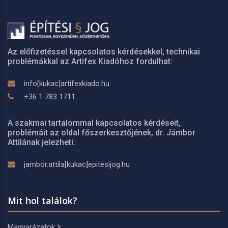
Az előfizetéssel kapcsolatos kérdésekkel, technikai
problémákkal az Artifex Kiadóhoz fordulhat:
info[kukac]artifexkiado.hu
+36 1 783 1711
A szakmai tartalommal kapcsolatos kérdéseit,
problémáit az oldal főszerkesztőjének, dr. Jámbor
Attilának jelezheti:
jambor.attila[kukac]epitesijog.hu
Mit hol találok?
Magyarázatok