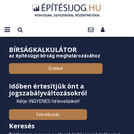
BÍRSÁGKALKULÁTOR
az építésügyi bírság meghatározásához
Érdekel
Időben értesítjük önt a
jogszabályváltozásokról
Kérje INGYENES hírlevelünket!
Feliratkozás
Keresés