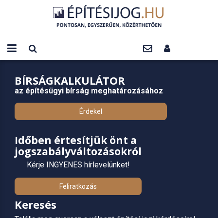
BÍRSÁGKALKULÁTOR
az építésügyi bírság meghatározásához
Érdekel
Időben értesítjük önt a
jogszabályváltozásokról
Kérje INGYENES hírlevelünket!
Feliratkozás
Keresés