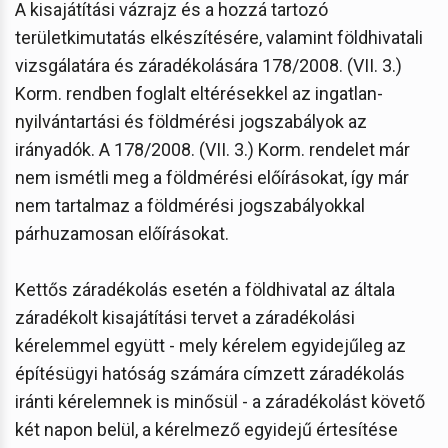
A kisajátítási vázrajz és a hozzá tartozó
területkimutatás elkészítésére, valamint földhivatali
vizsgálatára és záradékolására 178/2008. (VII. 3.)
Korm. rendben foglalt eltérésekkel az ingatlan-
nyilvántartási és földmérési jogszabályok az
irányadók. A 178/2008. (VII. 3.) Korm. rendelet már
nem ismétli meg a földmérési előírásokat, így már
nem tartalmaz a földmérési jogszabályokkal
párhuzamosan előírásokat.
Kettős záradékolás esetén a földhivatal az általa
záradékolt kisajátítási tervet a záradékolási
kérelemmel együtt - mely kérelem egyidejűleg az
építésügyi hatóság számára címzett záradékolás
iránti kérelemnek is minősül - a záradékolást követő
két napon belül, a kérelmező egyidejű értesítése