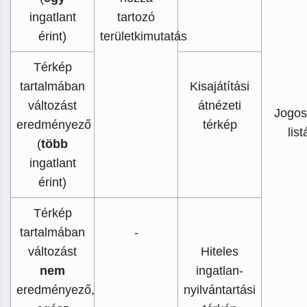
ingatlant
tartozó
érint)
területkimutatás
Térkép
tartalmában
Kisajátítási
változást
átnézeti
Jogos
eredményező
térkép
list
(
több
ingatlant
érint)
Térkép
tartalmában
-
változást
Hiteles
nem
ingatlan-
eredményező,
nyilvántartási