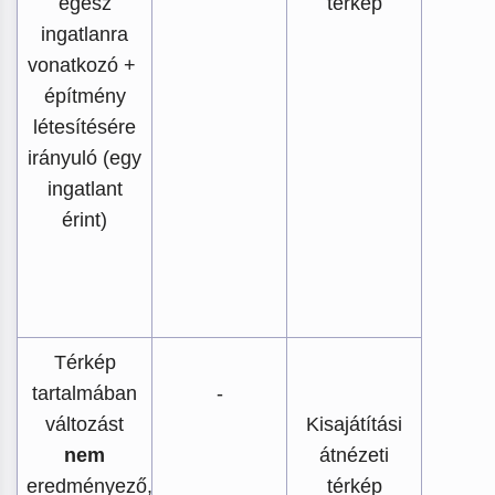
egész
térkép
ingatlanra
vonatkozó +
építmény
létesítésére
irányuló (egy
ingatlant
érint)
Térkép
tartalmában
-
változást
Kisajátítási
nem
átnézeti
eredményező,
térkép