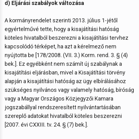
d) Eljárási szabályok változása
A kormányrendelet szerinti 2013. július 1-jétől
egyértelművé tette, hogy a kisajátítási hatóság
köteles hivatalból beszerezni a kisajátítási tervhez
kapcsolódó térképet, ha azt a kérelmező nem
nyújtotta be [178/2008. (VII. 3.) Korm. rend. 3. § (4)
bek.]. Ez egyébként nem számít új szabálynak a
kisajátítási eljárásban, mivel a Kisajátítási törvény
alapján a kisajátítási hatóság az ügy elbírálásához
szükséges nyilvános vagy valamely hatóság, bíróság
vagy a Magyar Országos Közjegyzői Kamara
jogszabállyal rendszeresített nyilvántartásában
szereplő adatokat hivatalból köteles beszerezni
[2007. évi CXXIII. tv. 24. § (7) bek.].