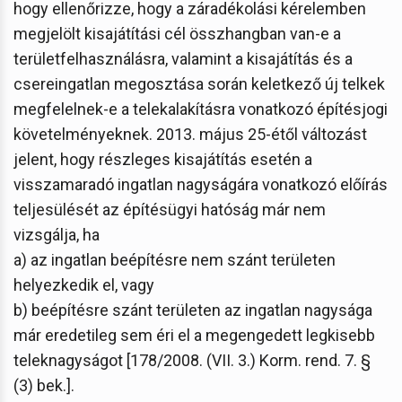
hogy ellenőrizze, hogy a záradékolási kérelemben
megjelölt kisajátítási cél összhangban van-e a
területfelhasználásra, valamint a kisajátítás és a
csereingatlan megosztása során keletkező új telkek
megfelelnek-e a telekalakításra vonatkozó építésjogi
követelményeknek. 2013. május 25-étől változást
jelent, hogy részleges kisajátítás esetén a
visszamaradó ingatlan nagyságára vonatkozó előírás
teljesülését az építésügyi hatóság már nem
vizsgálja, ha
a) az ingatlan beépítésre nem szánt területen
helyezkedik el, vagy
b) beépítésre szánt területen az ingatlan nagysága
már eredetileg sem éri el a megengedett legkisebb
teleknagyságot [178/2008. (VII. 3.) Korm. rend. 7. §
(3) bek.].