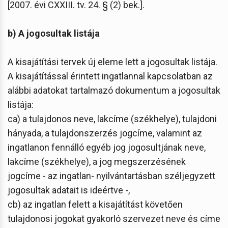
[2007. évi CXXIII. tv. 24. § (2) bek.].
b) A jogosultak listája
A kisajátítási tervek új eleme lett a jogosultak listája.
A kisajátítással érintett ingatlannal kapcsolatban az
alábbi adatokat tartalmazó dokumentum a jogosultak
listája:
ca) a tulajdonos neve, lakcíme (székhelye), tulajdoni
hányada, a tulajdonszerzés jogcíme, valamint az
ingatlanon fennálló egyéb jog jogosultjának neve,
lakcíme (székhelye), a jog megszerzésének
jogcíme - az ingatlan- nyilvántartásban széljegyzett
jogosultak adatait is ideértve -,
cb) az ingatlan felett a kisajátítást követően
tulajdonosi jogokat gyakorló szervezet neve és címe