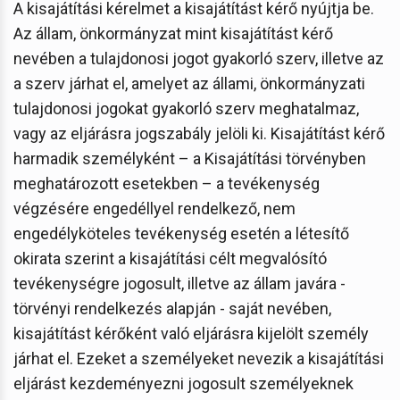
A kisajátítási kérelmet a kisajátítást kérő nyújtja be.
Az állam, önkormányzat mint kisajátítást kérő
nevében a tulajdonosi jogot gyakorló szerv, illetve az
a szerv járhat el, amelyet az állami, önkormányzati
tulajdonosi jogokat gyakorló szerv meghatalmaz,
vagy az eljárásra jogszabály jelöli ki. Kisajátítást kérő
harmadik személyként – a Kisajátítási törvényben
meghatározott esetekben – a tevékenység
végzésére engedéllyel rendelkező, nem
engedélyköteles tevékenység esetén a létesítő
okirata szerint a kisajátítási célt megvalósító
tevékenységre jogosult, illetve az állam javára -
törvényi rendelkezés alapján - saját nevében,
kisajátítást kérőként való eljárásra kijelölt személy
járhat el. Ezeket a személyeket nevezik a kisajátítási
eljárást kezdeményezni jogosult személyeknek