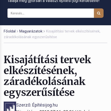
Találja meg gyorsan a választ építési jogi kérdéseire!
Főoldal
Magyarázatok
Kisajátítási tervek elkészítésének,
záradékolásának egyszerűsítése
Kisajátítási tervek
elkészítésének,
záradékolásának
egyszerűsítése
Szerző: Építésijog.hu