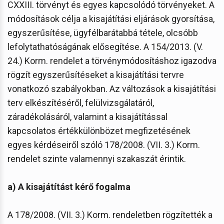
CXXIII. törvényt és egyes kapcsolódó törvényeket. A
módosítások célja a kisajátítási eljárások gyorsítása,
egyszerűsítése, ügyfélbarátabbá tétele, olcsóbb
lefolytathatóságának elősegítése. A 154/2013. (V.
24.) Korm. rendelet a törvénymódosításhoz igazodva
rögzít egyszerűsítéseket a kisajátítási tervre
vonatkozó szabályokban. Az változások a kisajátítási
terv elkészítéséről, felülvizsgálatáról,
záradékolásáról, valamint a kisajátítással
kapcsolatos értékkülönbözet megfizetésének
egyes kérdéseiről szóló 178/2008. (VII. 3.) Korm.
rendelet szinte valamennyi szakaszát érintik.
a) A kisajátítást kérő fogalma
A 178/2008. (VII. 3.) Korm. rendeletben rögzítették a