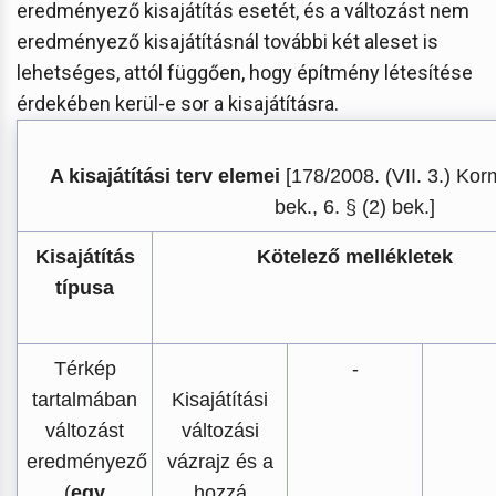
eredményező kisajátítás esetét, és a változást nem
eredményező kisajátításnál további két aleset is
lehetséges, attól függően, hogy építmény létesítése
érdekében kerül-e sor a kisajátításra.
A kisajátítási terv elemei
[178/2008. (VII. 3.) Korm
bek., 6. § (2) bek.]
Kisajátítás
Kötelező mellékletek
típusa
Térkép
-
tartalmában
Kisajátítási
változást
változási
eredményező
vázrajz és a
(
egy
hozzá