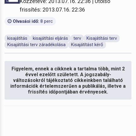
Közzétéve: 2013.07.16. 22:36 | Utolsó
frissítés: 2013.07.16. 22:36
Olvasási idő:
8 perc
kisajátítás
kisajátítási eljárás
terv
Kisajátítási terv
Kisajátítási terv záradékolása
Kisajátítást kérő
Figyelem, ennek a cikknek a tartalma több, mint 2
évvel ezelőtt született. A jogszabály-
változásokról tájékoztató cikkeinkben található
információk értelemszerűen a publikálás, illetve a
frissítés időpontjában érvényesek.