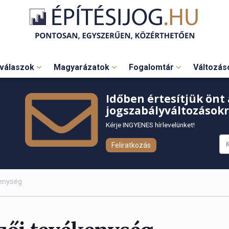
válaszok
Magyarázatok
Fogalomtár
Változá
Időben értesítjük önt 
jogszabályváltozásokr
Kérje INGYENES hírlevelünket!
Feliratkozás
kenység