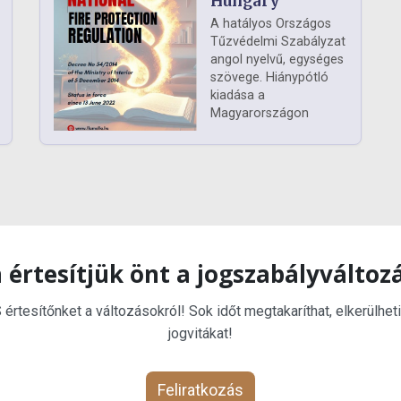
Hungary
A hatályos Országos
Tűzvédelmi Szabályzat
angol nyelvű, egységes
szövege. Hiánypótló
kiadása a
Magyarországon
 értesítjük önt a jogszabályváltoz
rtesítőnket a változásokról! Sok időt megtakaríthat, elkerülheti
jogvitákat!
Feliratkozás