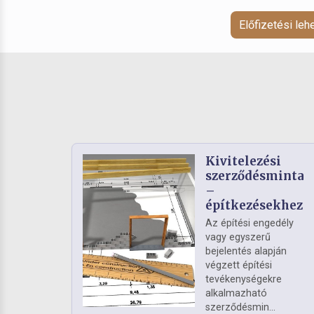
Előfizetési le
Kivitelezési
szerződésminta
–
építkezésekhez
Az építési engedély
vagy egyszerű
bejelentés alapján
végzett építési
tevékenységekre
alkalmazható
szerződésmin...