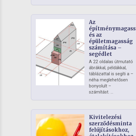
Az
építménymagass
és az
épületmagasság
számítása –
segédlet
A 22 oldalas útmutató
ábrákkal, példákkal,
táblázattal is segíti a –
néha meglehetősen
bonyolult –
számítást. ...
Kivitelezési
szerződésminta
felújításokhoz,