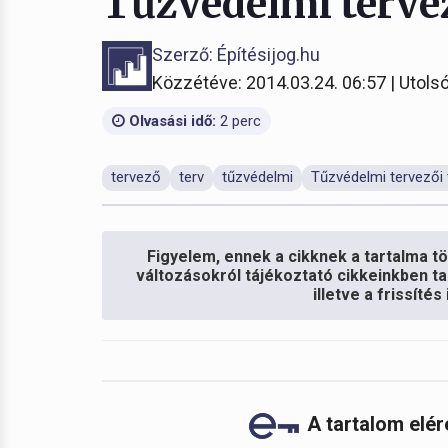
Tűzvédelmi terve
Szerző: Építésijog.hu
Közzétéve: 2014.03.24. 06:57 | Utolsó
Olvasási idő:
2 perc
tervező
terv
tűzvédelmi
Tűzvédelmi tervezői
Figyelem, ennek a cikknek a tartalma töb
változásokról tájékoztató cikkeinkben ta
illetve a frissíté
A tartalom elé