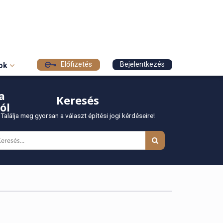
Előfizetés
Bejelentkezés
sok
a
Keresés
ól
Találja meg gyorsan a választ építési jogi kérdéseire!