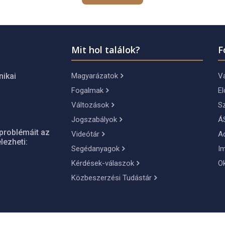
Mit hol találok?
F
Magyarázatok
Vá
nikai
Fogalmak
El
Változások
S
Jogszabályok
Á
problémáit az
Videótár
A
lezheti:
Segédanyagok
I
Kérdések-válaszok
O
Közbeszerzési Tudástár