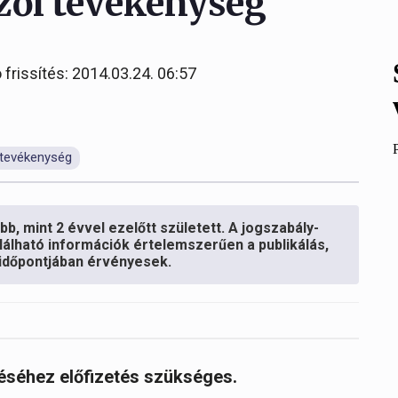
zői tevékenység
 frissítés: 2014.03.24. 06:57
 tevékenység
b, mint 2 évvel ezelőtt született. A jogszabály-
lálható információk értelemszerűen a publikálás,
s időpontjában érvényesek.
réséhez előfizetés szükséges.