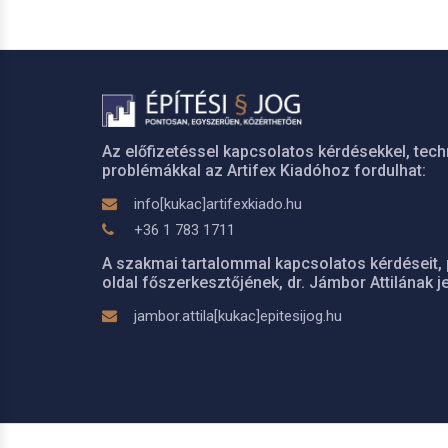
Az előfizetéssel kapcsolatos kérdésekkel, tech
problémákkal az Artifex Kiadóhoz fordulhat:
info[kukac]artifexkiado.hu
+36 1 783 1711
A szakmai tartalommal kapcsolatos kérdéseit, 
oldal főszerkesztőjének, dr. Jámbor Attilának je
jambor.attila[kukac]epitesijog.hu