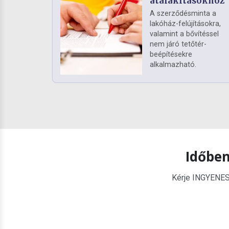
átalakításokhoz
A szerződésminta a
lakóház-felújításokra,
valamint a bővítéssel
nem járó tetőtér-
beépítésekre
alkalmazható.
Időben
Kérje INGYENES é