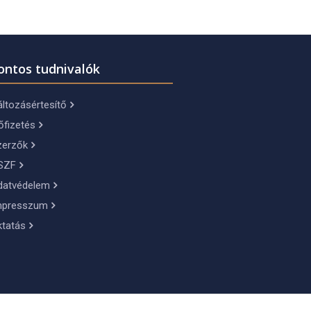
ontos tudnivalók
ltozásértesítő
őfizetés
zerzők
SZF
datvédelem
mpresszum
ktatás