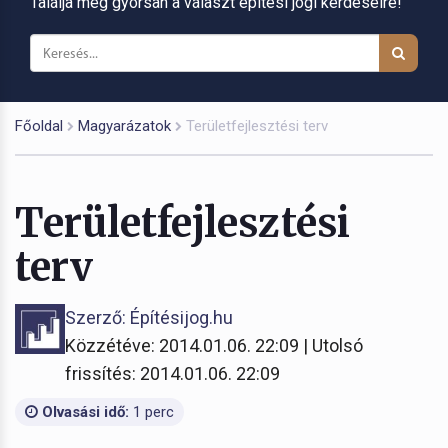
Találja meg gyorsan a választ építési jogi kérdéseire!
Főoldal
Magyarázatok
Területfejlesztési terv
Területfejlesztési
terv
Szerző: Építésijog.hu
Közzétéve: 2014.01.06. 22:09 | Utolsó
frissítés: 2014.01.06. 22:09
Olvasási idő:
1 perc