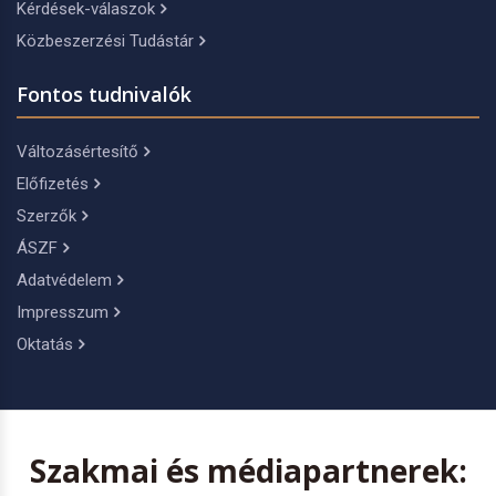
Kérdések-válaszok
Közbeszerzési Tudástár
Fontos tudnivalók
Változásértesítő
Előfizetés
Szerzők
ÁSZF
Adatvédelem
Impresszum
Oktatás
Szakmai és médiapartnerek: