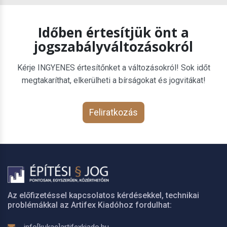
Időben értesítjük önt a
jogszabályváltozásokról
Kérje INGYENES értesítőnket a változásokról! Sok időt
megtakaríthat, elkerülheti a bírságokat és jogvitákat!
Feliratkozás
Az előfizetéssel kapcsolatos kérdésekkel, technikai
problémákkal az Artifex Kiadóhoz fordulhat: