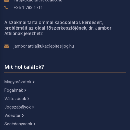
info[kukac]artifexkiado.hu
+36 1 783 1711
A szakmai tartalommal kapcsolatos kérdéseit,
problémáit az oldal főszerkesztőjének, dr. Jámbor
Attilának jelezheti:
jambor.attila[kukac]epitesijog.hu
Mit hol találok?
Magyarázatok
Fogalmak
Változások
Jogszabályok
Videótár
Segédanyagok