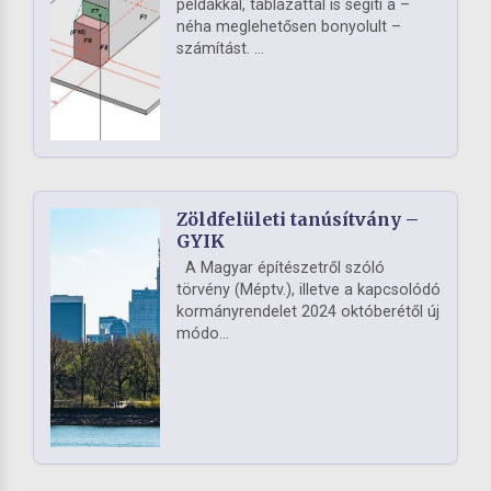
példákkal, táblázattal is segíti a –
néha meglehetősen bonyolult –
számítást. ...
Zöldfelületi tanúsítvány –
GYIK
A Magyar építészetről szóló
törvény (Méptv.), illetve a kapcsolódó
kormányrendelet 2024 októberétől új
módo...