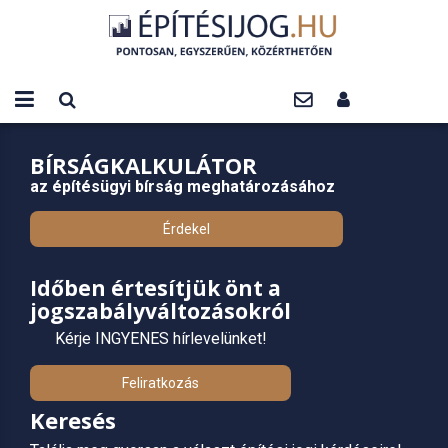
BÍRSÁGKALKULÁTOR
az építésügyi bírság meghatározásához
Érdekel
Időben értesítjük önt a
jogszabályváltozásokról
Kérje INGYENES hírlevelünket!
Feliratkozás
Keresés