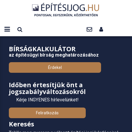
BÍRSÁGKALKULÁTOR
az építésügyi bírság meghatározásához
Érdekel
Időben értesítjük önt a
jogszabályváltozásokról
Kérje INGYENES hírlevelünket!
Feliratkozás
Keresés