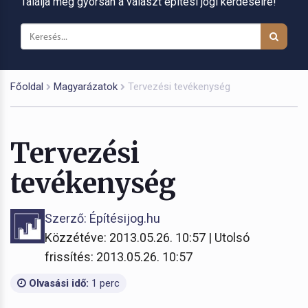
Találja meg gyorsan a választ építési jogi kérdéseire!
Főoldal
Magyarázatok
Tervezési tevékenység
Tervezési
tevékenység
Szerző: Építésijog.hu
Közzétéve: 2013.05.26. 10:57 | Utolsó
frissítés: 2013.05.26. 10:57
Olvasási idő:
1 perc