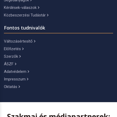
Segédanyagok
Kérdések-válaszok
Közbeszerzési Tudástár
Fontos tudnivalók
Változásértesítő
Előfizetés
Szerzők
ÁSZF
Adatvédelem
Impresszum
Oktatás
Szakmai és médiapartnerek: