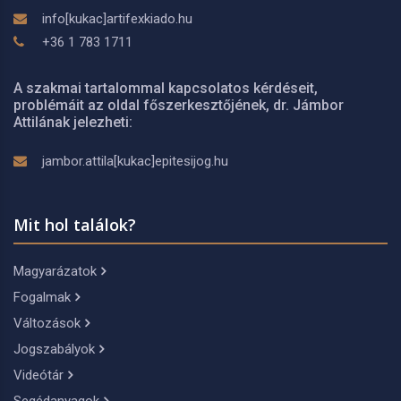
info[kukac]artifexkiado.hu
+36 1 783 1711
A szakmai tartalommal kapcsolatos kérdéseit,
problémáit az oldal főszerkesztőjének, dr. Jámbor
Attilának jelezheti:
jambor.attila[kukac]epitesijog.hu
Mit hol találok?
Magyarázatok
Fogalmak
Változások
Jogszabályok
Videótár