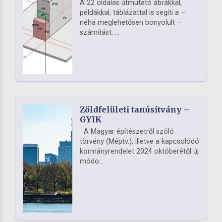
A 22 oldalas útmutató ábrákkal,
példákkal, táblázattal is segíti a –
néha meglehetősen bonyolult –
számítást. ...
Zöldfelületi tanúsítvány –
GYIK
A Magyar építészetről szóló
törvény (Méptv.), illetve a kapcsolódó
kormányrendelet 2024 októberétől új
módo...