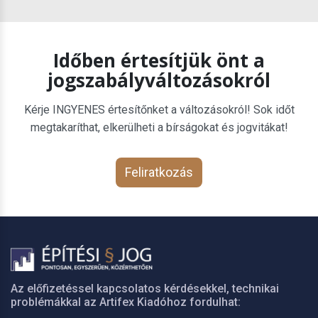
Időben értesítjük önt a
jogszabályváltozásokról
Kérje INGYENES értesítőnket a változásokról! Sok időt
megtakaríthat, elkerülheti a bírságokat és jogvitákat!
Feliratkozás
Az előfizetéssel kapcsolatos kérdésekkel, technikai
problémákkal az Artifex Kiadóhoz fordulhat: