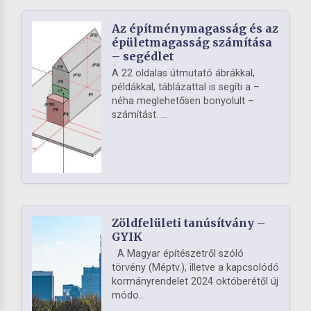
Az építménymagasság és az
épületmagasság számítása
– segédlet
A 22 oldalas útmutató ábrákkal,
példákkal, táblázattal is segíti a –
néha meglehetősen bonyolult –
számítást. ...
Zöldfelületi tanúsítvány –
GYIK
A Magyar építészetről szóló
törvény (Méptv.), illetve a kapcsolódó
kormányrendelet 2024 októberétől új
módo...