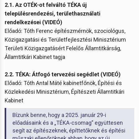
2.1. Az OTÉK-ot felváltó TÉKA új
településrendezési, területhasználati
rendelkezései (VIDEÓ)
Előadó: Tóth Ferenc építészmérnök, szociológus,
Közigazgatási és Területfejlesztési Minisztérium
Területi Közigazgatásért Felelős Államtitkárság,
Államtitkári Kabinet tagja
2.2. TÉKA: Átfogó tervezési segédlet (VIDEÓ)
Előadó: Tóth Antal Máté kabinetfőnök, Építési és
Közlekedési Minisztérium, Építészeti Államtitkári
Kabinet
Bízunk benne, hogy a 2025. január 29-i
előadásaink és a „TÉKA-csomag” együttesen
segít az építészeknek, építtetőknek és építési
műszaki ellenőröknek abban, hogy az új