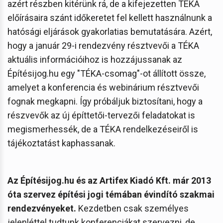
azért részben kitérünk rá, de a kifejezetten TÉKA
előírásaira szánt időkeretet fel kellett használnunk a
hatósági eljárások gyakorlatias bemutatására. Azért,
hogy a január 29-i rendezvény résztvevői a TÉKA
aktuális információihoz is hozzájussanak az
Építésijog.hu egy "TÉKA-csomag"-ot állított össze,
amelyet a konferencia és webinárium résztvevői
fognak megkapni. Így próbáljuk biztosítani, hogy a
részvevők az új építtetői-tervezői feladatokat is
megismerhessék, de a TÉKA rendelkezéseiről is
tájékoztatást kaphassanak.
Az Építésijog.hu és az Artifex Kiadó Kft. már 2013
óta szervez építési jogi témában évindító szakmai
rendezvényeket.
Kezdetben csak személyes
jelenléttel tudtunk konferenciákat szervezni, de