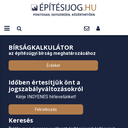
BÍRSÁGKALKULÁTOR
az építésügyi bírság meghatározásához
Érdekel
Időben értesítjük önt a
jogszabályváltozásokról
Kérje INGYENES hírlevelünket!
Feliratkozás
Keresés