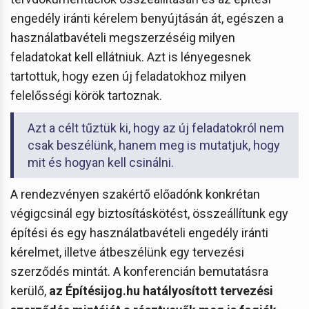
engedély iránti kérelem benyújtásán át, egészen a
használatbavételi megszerzéséig milyen
feladatokat kell ellátniuk. Azt is lényegesnek
tartottuk, hogy ezen új feladatokhoz milyen
felelősségi körök tartoznak.
Azt a célt tűztük ki, hogy az új feladatokról nem
csak beszélünk, hanem meg is mutatjuk, hogy
mit és hogyan kell csinálni.
A rendezvényen szakértő előadónk konkrétan
végigcsinál egy biztosításkötést, összeállítunk egy
építési és egy használatbavételi engedély iránti
kérelmet, illetve átbeszélünk egy tervezési
szerződés mintát. A konferencián bemutatásra
kerülő,
az Építésijog.hu hatályosított tervezési