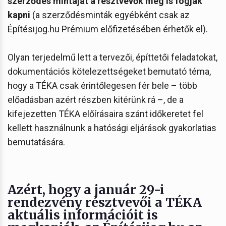
szerződés mintáját a résztvevők meg is fogják
kapni
(a szerződésminták egyébként csak az
Építésijog.hu Prémium előfizetésében érhetők el).
Olyan terjedelmű lett a tervezői, építtetői feladatokat,
dokumentációs kötelezettségeket bemutató téma,
hogy a TÉKA csak érintőlegesen fér bele – több
előadásban azért részben kitérünk rá –, de a
kifejezetten TÉKA előírásaira szánt időkeretet fel
kellett használnunk a hatósági eljárások gyakorlatias
bemutatására.
Azért, hogy a január 29-i
rendezvény résztvevői a TÉKA
aktuális információit is