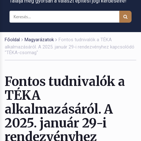
Találja meg gyorsan a választ építési jogi kérdéseire!
Főoldal
Magyarázatok
Fontos tudnivalók a TÉKA
alkalmazásáról. A 2025. január 29-i rendezvényhez kapcsolódó
"TÉKA-csomag"
Fontos tudnivalók a
TÉKA
alkalmazásáról. A
2025. január 29-i
rendezvényhez