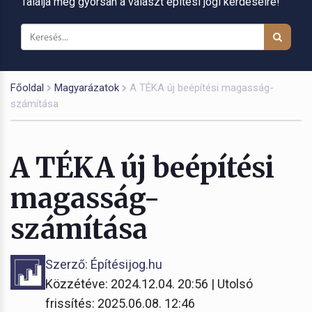
Találja meg gyorsan a választ építési jogi kérdéseire!
Főoldal
Magyarázatok
A TÉKA új beépítési magasság-
számítása
A TÉKA új beépítési
magasság-
számítása
Szerző: Építésijog.hu
Közzétéve: 2024.12.04. 20:56 | Utolsó
frissítés: 2025.06.08. 12:46