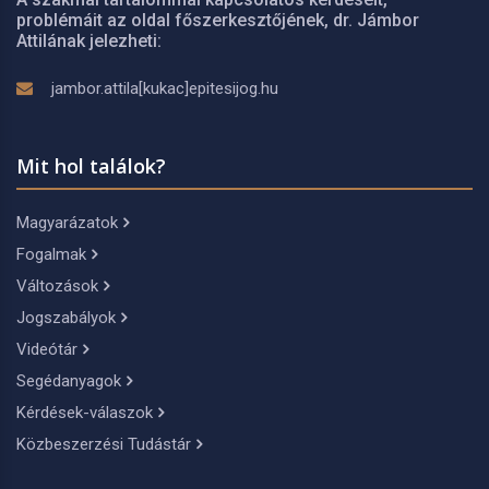
problémáit az oldal főszerkesztőjének, dr. Jámbor
Attilának jelezheti:
jambor.attila[kukac]epitesijog.hu
Mit hol találok?
Magyarázatok
Fogalmak
Változások
Jogszabályok
Videótár
Segédanyagok
Kérdések-válaszok
Közbeszerzési Tudástár