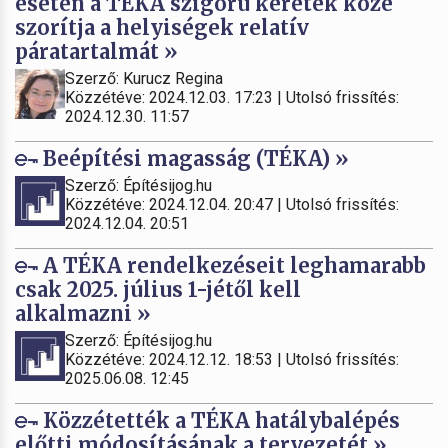
esetén a TÉKA szigorú keretek közé
szorítja a helyiségek relatív
páratartalmát »
Szerző: Kurucz Regina
Közzétéve: 2024.12.03. 17:23 | Utolsó frissítés:
2024.12.30. 11:57
Beépítési magasság (TÉKA) »
Szerző: Építésijog.hu
Közzétéve: 2024.12.04. 20:47 | Utolsó frissítés:
2024.12.04. 20:51
A TÉKA rendelkezéseit leghamarabb
csak 2025. július 1-jétől kell
alkalmazni »
Szerző: Építésijog.hu
Közzétéve: 2024.12.12. 18:53 | Utolsó frissítés:
2025.06.08. 12:45
Közzétették a TÉKA hatálybalépés
előtti módosításának a tervezetét »