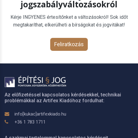
jogszabályváltozásokról
Kérje INGYENES értesítőnket a változásokról! Sok időt
megtakaríthat, elkerülheti a bírságokat és jogvitákat!
Feliratkozás
Az előfizetéssel kapcsolatos kérdésekkel, technikai
problémákkal az Artifex Kiadóhoz fordulhat:
info[kukac]artifexkiado.hu
+36 1 783 1711
A szakmai tartalommal kapcsolatos kérdéseit,