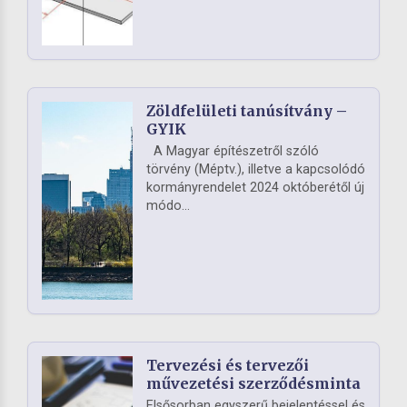
Zöldfelületi tanúsítvány –
GYIK
A Magyar építészetről szóló
törvény (Méptv.), illetve a kapcsolódó
kormányrendelet 2024 októberétől új
módo...
Tervezési és tervezői
művezetési szerződésminta
Elsősorban egyszerű bejelentéssel és