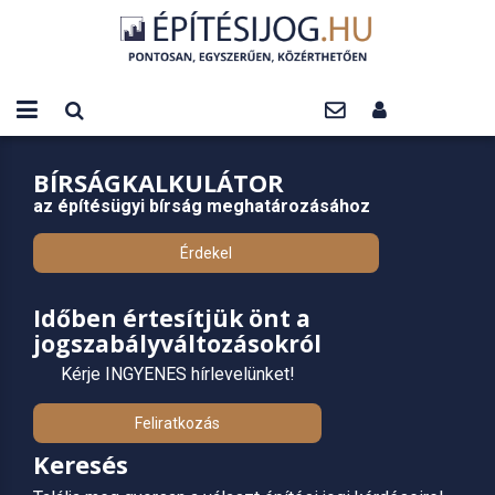
BÍRSÁGKALKULÁTOR
az építésügyi bírság meghatározásához
Érdekel
Időben értesítjük önt a
jogszabályváltozásokról
Kérje INGYENES hírlevelünket!
Feliratkozás
Keresés