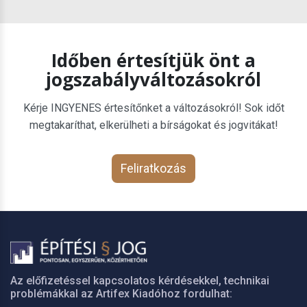
Időben értesítjük önt a
jogszabályváltozásokról
Kérje INGYENES értesítőnket a változásokról! Sok időt
megtakaríthat, elkerülheti a bírságokat és jogvitákat!
Feliratkozás
Az előfizetéssel kapcsolatos kérdésekkel, technikai
problémákkal az Artifex Kiadóhoz fordulhat: