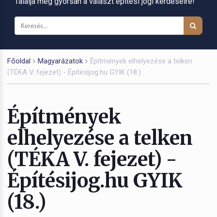
Találja meg gyorsan a választ építési jogi kérdéseire!
Főoldal
Magyarázatok
Építmények elhelyezése a telken
(TÉKA V. fejezet) - Építésijog.hu GYIK (18.)
Építmények
elhelyezése a telken
(TÉKA V. fejezet) -
Építésijog.hu GYIK
(18.)