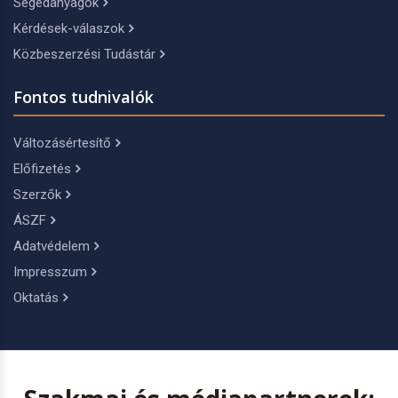
Segédanyagok
Kérdések-válaszok
Közbeszerzési Tudástár
Fontos tudnivalók
Változásértesítő
Előfizetés
Szerzők
ÁSZF
Adatvédelem
Impresszum
Oktatás