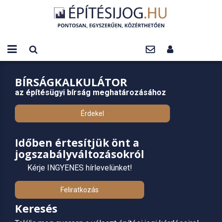
BÍRSÁGKALKULÁTOR
az építésügyi bírság meghatározásához
Érdekel
Időben értesítjük önt a
jogszabályváltozásokról
Kérje INGYENES hírlevelünket!
Feliratkozás
Keresés