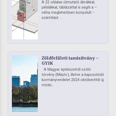
A 22 oldalas útmutató ábrákkal,
példákkal, táblázattal is segíti a –
néha meglehetősen bonyolult –
számítást. ...
Zöldfelületi tanúsítvány –
GYIK
A Magyar építészetről szóló
törvény (Méptv.), illetve a kapcsolódó
kormányrendelet 2024 októberétől új
módo...