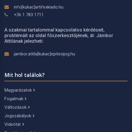
info[kukac]artifexkiado.hu
+36 1 783 1711
A szakmai tartalommal kapcsolatos kérdéseit,
problémáit az oldal főszerkesztőjének, dr. Jámbor
Attilának jelezheti:
jambor.attila[kukac]epitesijog.hu
Mit hol találok?
Magyarázatok
Fogalmak
Változások
Jogszabályok
Videótár