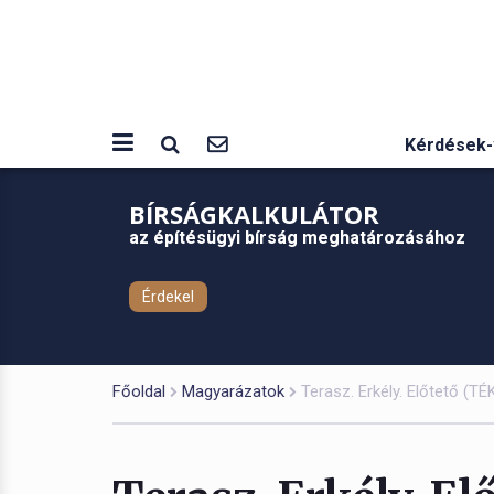
Kérdések-
BÍRSÁGKALKULÁTOR
az építésügyi bírság meghatározásához
Érdekel
Főoldal
Magyarázatok
Terasz. Erkély. Előtető (TÉ