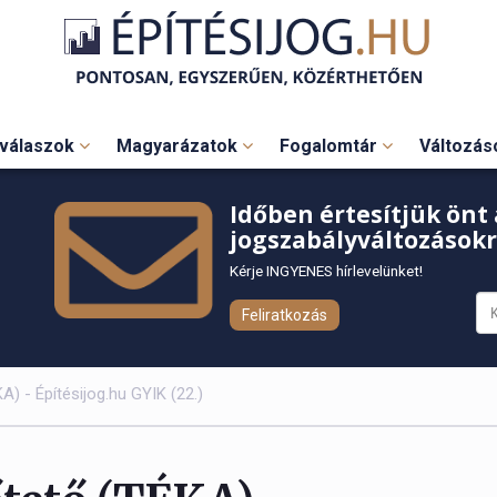
válaszok
Magyarázatok
Fogalomtár
Változá
Időben értesítjük önt 
jogszabályváltozásokr
Kérje INGYENES hírlevelünket!
Feliratkozás
KA) - Építésijog.hu GYIK (22.)