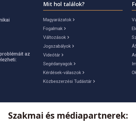
Mit hol találok?
F
Magyarázatok
Vá
nikai
Fogalmak
El
Változások
S
Jogszabályok
Á
problémáit az
Videótár
A
lezheti:
Segédanyagok
I
Kérdések-válaszok
O
Közbeszerzési Tudástár
Szakmai és médiapartnerek: