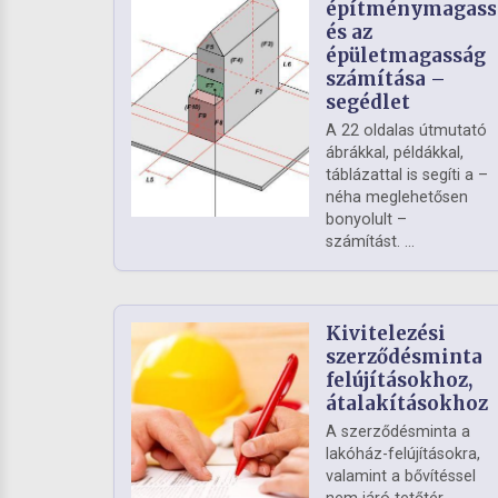
építménymagass
és az
épületmagasság
számítása –
segédlet
A 22 oldalas útmutató
ábrákkal, példákkal,
táblázattal is segíti a –
néha meglehetősen
bonyolult –
számítást. ...
Kivitelezési
szerződésminta
felújításokhoz,
átalakításokhoz
A szerződésminta a
lakóház-felújításokra,
valamint a bővítéssel