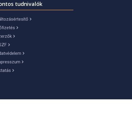
ontos tudnivalók
ltozásértesítő
őfizetés
zerzők
SZF
datvédelem
mpresszum
ktatás