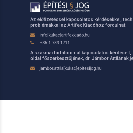
Az előfizetéssel kapcsolatos kérdésekkel, tech
problémákkal az Artifex Kiadóhoz fordulhat:
info[kukac]artifexkiado.hu
+36 1 783 1711
A szakmai tartalommal kapcsolatos kérdéseit, 
oldal főszerkesztőjének, dr. Jámbor Attilának je
jambor.attila[kukac]epitesijog.hu