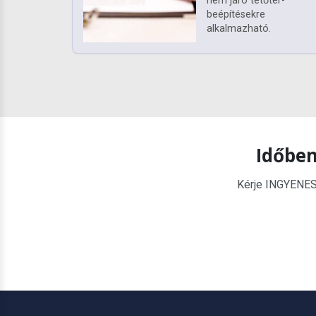
nem járó tetőtér-
beépítésekre
alkalmazható.
Időben
Kérje INGYENES é