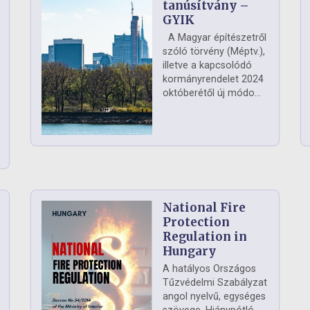
ág
tanúsítvány –
GYIK
A Magyar építészetről
szóló törvény (Méptv.),
illetve a kapcsolódó
kormányrendelet 2024
októberétől új módo...
National Fire
Protection
Regulation in
Hungary
A hatályos Országos
Tűzvédelmi Szabályzat
angol nyelvű, egységes