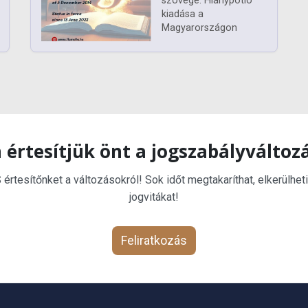
szövege. Hiánypótló
kiadása a
Magyarországon
 értesítjük önt a jogszabályváltoz
rtesítőnket a változásokról! Sok időt megtakaríthat, elkerülheti
jogvitákat!
Feliratkozás