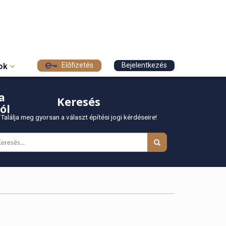
Előfizetés
Bejelentkezés
sok
a
Keresés
ól
Találja meg gyorsan a választ építési jogi kérdéseire!