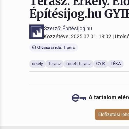
Terasz. Erkély. El
Építésijog.hu GYIK
Szerző: Építésijog.hu
Közzétéve: 2025.07.01. 13:02 | Utolsó
Olvasási idő:
1 perc
erkély
Terasz
fedett terasz
GYIK
TÉKA
A tartalom elé
Előfizetési le