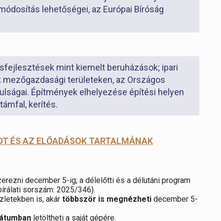
ódosítás lehetőségei, az Európai Bíróság
fejlesztések mint kiemelt beruházások; ipari
k mezőgazdasági területeken, az Országos
lságai. Építmények elhelyezése építési helyen
ámfal, kerítés.
OT ÉS AZ ELŐADÁSOK TARTALMÁNAK
erezni december 5-ig; a délelőtti és a délutáni program
írálati sorszám: 2025/346).
zletekben is, akár
többször is megnézheti
december 5-
mátumban
letöltheti a saját gépére.