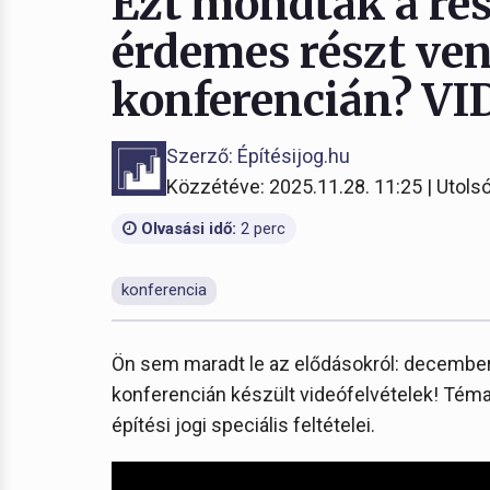
Ezt mondták a rés
érdemes részt venn
konferencián? VI
Szerző: Építésijog.hu
Közzétéve: 2025.11.28. 11:25 | Utolsó
Olvasási idő:
2 perc
konferencia
Ön sem maradt le az elődásokról: december 
konferencián készült videófelvételek! Téma
építési jogi speciális feltételei.