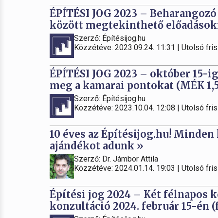
ÉPÍTÉSI JOG 2023 – Beharangozó v
között megtekinthető előadások
Szerző: Építésijog.hu
Közzétéve: 2023.09.24. 11:31 | Utolsó fris
ÉPÍTÉSI JOG 2023 – október 15-ig
meg a kamarai pontokat (MÉK 1,5
Szerző: Építésijog.hu
Közzétéve: 2023.10.04. 12:08 | Utolsó fris
10 éves az Építésijog.hu! Minden
ajándékot adunk »
Szerző: Dr. Jámbor Attila
Közzétéve: 2024.01.14. 19:03 | Utolsó fris
Építési jog 2024 – Két félnapos
konzultáció 2024. február 15-én (