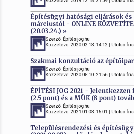
Közzétéve: 2019.12.18. 21:59 | Utolsó fris
Építésügyi hatósági eljárások és
márciustól - ONLINE KÖZVETÍ
(20.03.24.) »
Szerző: Építésijog.hu
Közzétéve: 2020.02.18. 14:12 | Utolsó fris
Szakmai konzultáció az építőipar
Szerző: Építésijog.hu
Közzétéve: 2020.08.10. 21:56 | Utolsó fris
ÉPÍTÉSI JOG 2021 - Jelentkezzen 
(2.5 pont) és a MÜK (8 pont) tová
Szerző: Építésijog.hu
Közzétéve: 2021.01.08. 16:01 | Utolsó fris
Településrendezési és építésügyi