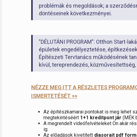
problémák és megoldások; a szerződésm
döntéseinek következményei.
"DÉLUTÁNI PROGRAM": Otthon Start-lakás
épületek engedélyeztetése, építkezése
Építészeti Tervtanács működésének tanu
kívül, tereprendezés, közművesítettség, t
NÉZZE MEG ITT A RÉSZLETES PROGRAM
ISMERTETÉSÉT >>
Az építészkamarai pontokat is meg lehet sz
megtekintéséért
1+1 kreditpont jár
(MÉK b
A megrendelt videófelvételeket Ön akár rés
ig.
Az előadások kivetített
diasorait pdf for