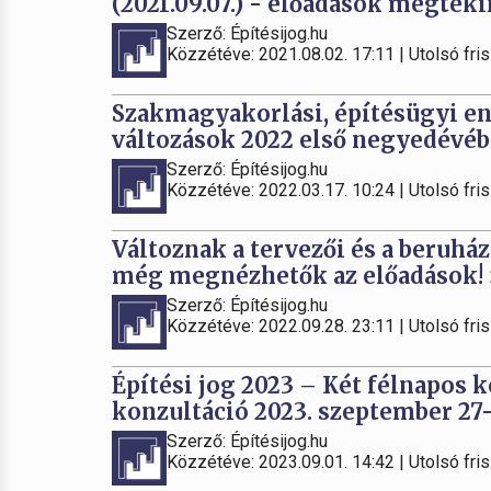
(2021.09.07.) - előadások megtek
Szerző: Építésijog.hu
Közzétéve: 2021.08.02. 17:11 | Utolsó fris
Szakmagyakorlási, építésügyi en
változások 2022 első negyedévébe
Szerző: Építésijog.hu
Közzétéve: 2022.03.17. 10:24 | Utolsó fris
Változnak a tervezői és a beruhá
még megnézhetők az előadások!
Szerző: Építésijog.hu
Közzétéve: 2022.09.28. 23:11 | Utolsó fris
Építési jog 2023 – Két félnapos 
konzultáció 2023. szeptember 27
Szerző: Építésijog.hu
Közzétéve: 2023.09.01. 14:42 | Utolsó fris