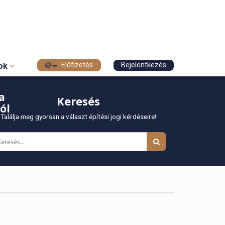
Előfizetés
Bejelentkezés
sok
a
Keresés
ól
Találja meg gyorsan a választ építési jogi kérdéseire!