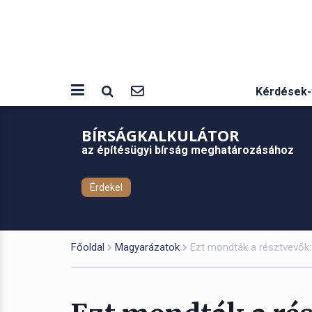
Kérdések-
BÍRSÁGKALKULÁTOR
az építésügyi bírság meghatározásához
Érdekel
Főoldal
Magyarázatok
Ezt mondták a résztvevők: