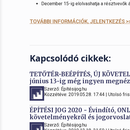
December 15-ig elolvashatja a résztvevők ál
TOVÁBBI INFORMÁCIÓK, JELENTKEZÉS >
Kapcsolódó cikkek:
TETŐTÉR-BEÉPÍTÉS, ÚJ KÖVETE
június 13-ig még ingyen megnézh
Szerző: Építésijog.hu
Közzétéve: 2019.05.28. 17:44 | Utolsó fris
ÉPÍTÉSI JOG 2020 - Évindító, ON
követelményekről és jogorvoslati
Szerző: Építésijog.hu