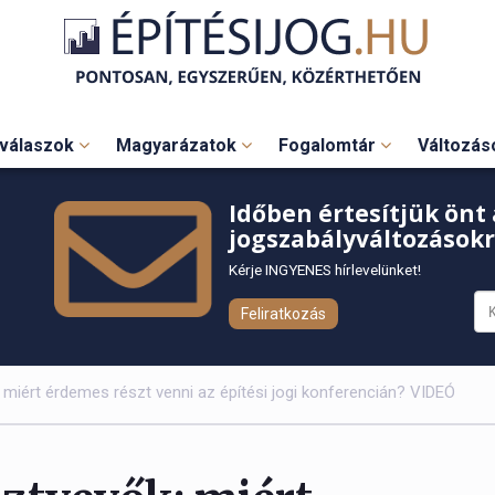
válaszok
Magyarázatok
Fogalomtár
Változá
Időben értesítjük önt 
jogszabályváltozásokr
Kérje INGYENES hírlevelünket!
Feliratkozás
 miért érdemes részt venni az építési jogi konferencián? VIDEÓ