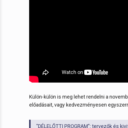
Külön-külön is meg lehet rendelni a novembe
előadásait, vagy kedvezményesen egyszerr
"DÉLELŐTTI PROGRAM": tervezők és kivit