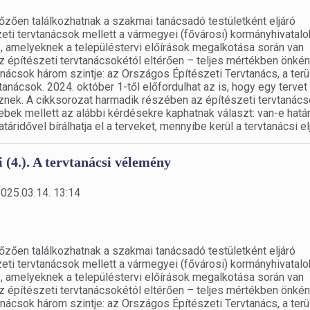
őzően találkozhatnak a szakmai tanácsadó testületként eljáró
eti tervtanácsok mellett a vármegyei (fővárosi) kormányhivatal
 amelyeknek a településtervi előírások megalkotása során van
építészeti tervtanácsokétól eltérően – teljes mértékben önkén
anácsok három szintje: az Országos Építészeti Tervtanács, a terü
tanácsok. 2024. október 1-től előfordulhat az is, hogy egy tervet
ek. A cikksorozat harmadik részében az építészeti tervtanác
ebek mellett az alábbi kérdésekre kaphatnak választ: van-e határ
áridővel bírálhatja el a terveket, mennyibe kerül a tervtanácsi el
i (4.). A tervtanácsi vélemény
2025.03.14. 13:14
őzően találkozhatnak a szakmai tanácsadó testületként eljáró
eti tervtanácsok mellett a vármegyei (fővárosi) kormányhivatal
 amelyeknek a településtervi előírások megalkotása során van
építészeti tervtanácsokétól eltérően – teljes mértékben önkén
anácsok három szintje: az Országos Építészeti Tervtanács, a terü