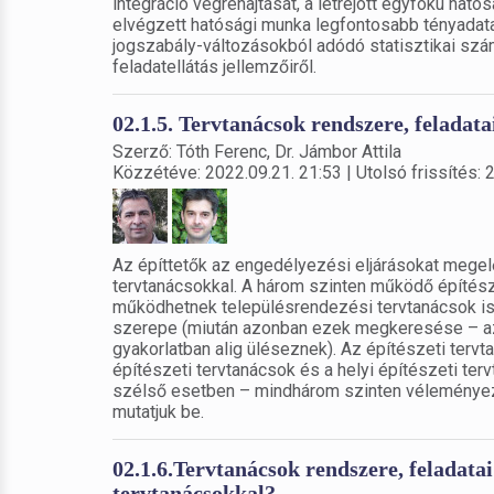
integráció végrehajtását, a létrejött egyfokú hat
elvégzett hatósági munka legfontosabb tényadatait
jogszabály-változásokból adódó statisztikai szám
feladatellátás jellemzőiről.
02.1.5. Tervtanácsok rendszere, feladatai
Szerző: Tóth Ferenc, Dr. Jámbor Attila
Közzétéve: 2022.09.21. 21:53 | Utolsó frissítés: 
Az építtetők az engedélyezési eljárásokat megel
tervtanácsokkal. A három szinten működő építész
működhetnek településrendezési tervtanácsok is,
szerepe (miután azonban ezek megkeresése – az 
gyakorlatban alig üléseznek). Az építészeti tervt
építészeti tervtanácsok és a helyi építészeti terv
szélső esetben – mindhárom szinten véleményezn
mutatjuk be.
02.1.6.Tervtanácsok rendszere, feladatai
tervtanácsokkal?