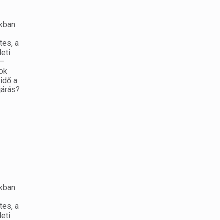
okban
tes, a
leti
 –
sok
idő a
járás?
okban
tes, a
leti