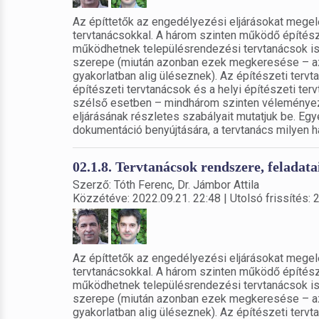
Az építtetők az engedélyezési eljárásokat megel
tervtanácsokkal. A három szinten működő építész
működhetnek településrendezési tervtanácsok is,
szerepe (miután azonban ezek megkeresése – az 
gyakorlatban alig üléseznek). Az építészeti tervt
építészeti tervtanácsok és a helyi építészeti terv
szélső esetben – mindhárom szinten véleményezn
eljárásának részletes szabályait mutatjuk be. Egy
dokumentáció benyújtására, a tervtanács milyen hat
02.1.8. Tervtanácsok rendszere, feladata
Szerző: Tóth Ferenc, Dr. Jámbor Attila
Közzétéve: 2022.09.21. 22:48 | Utolsó frissítés: 
Az építtetők az engedélyezési eljárásokat megel
tervtanácsokkal. A három szinten működő építész
működhetnek településrendezési tervtanácsok is,
szerepe (miután azonban ezek megkeresése – az 
gyakorlatban alig üléseznek). Az építészeti tervt