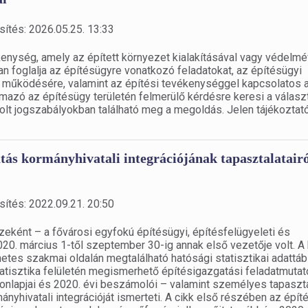
sítés: 2026.05.25. 13:33
enység, amely az épített környezet kialakításával vagy védelmé
n foglalja az építésügyre vonatkozó feladatokat, az építésügyi
s működésére, valamint az építési tevékenységgel kapcsolatos 
lmazó az építésügy területén felmerülő kérdésre keresi a választ
lt jogszabályokban található meg a megoldás. Jelen tájékoztat
látás kormányhivatali integrációjának tapasztalatairó
sítés: 2022.09.21. 20:50
eként – a fővárosi egyfokú építésügyi, építésfelügyeleti és
. március 1-től szeptember 30-ig annak első vezetője volt. A 
etes szakmai oldalán megtalálható hatósági statisztikai adattáb
atisztika felületén megismerhető építésigazgatási feladatmutat
onlapjai és 2020. évi beszámolói – valamint személyes tapaszta
ányhivatali integrációját ismerteti. A cikk első részében az épít