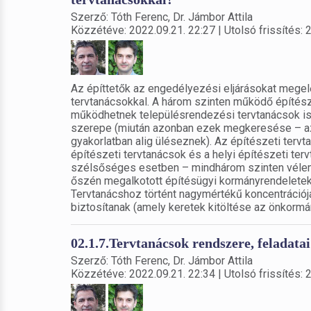
Szerző: Tóth Ferenc, Dr. Jámbor Attila
Közzétéve: 2022.09.21. 22:27 | Utolsó frissítés: 
Az építtetők az engedélyezési eljárásokat megel
tervtanácsokkal. A három szinten működő építész
működhetnek településrendezési tervtanácsok is,
szerepe (miután azonban ezek megkeresése – az 
gyakorlatban alig üléseznek). Az építészeti tervt
építészeti tervtanácsok és a helyi építészeti terv
szélsőséges esetben – mindhárom szinten vélemé
őszén megalkotott építésügyi kormányrendeletek
Tervtanácshoz történt nagymértékű koncentrációjá
biztosítanak (amely keretek kitöltése az önkormá
02.1.7.Tervtanácsok rendszere, feladatai
Szerző: Tóth Ferenc, Dr. Jámbor Attila
Közzétéve: 2022.09.21. 22:34 | Utolsó frissítés: 