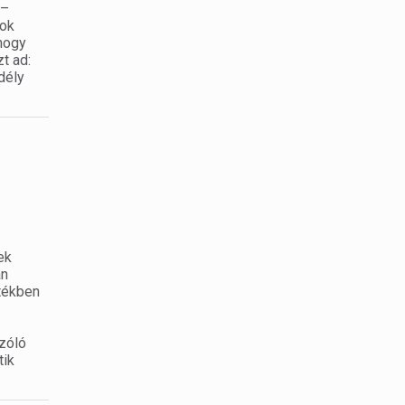
 –
sok
 hogy
t ad:
dély
ek
án
tékben
szóló
tik