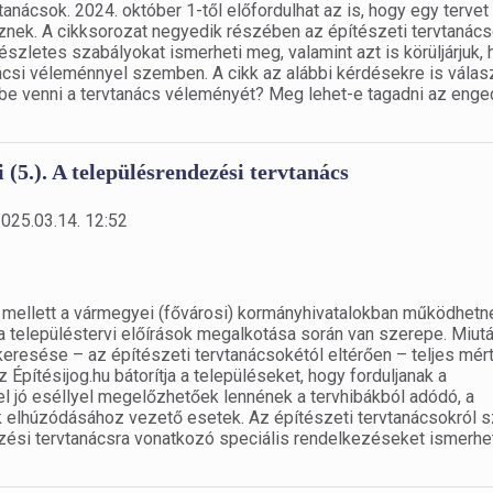
tanácsok. 2024. október 1-től előfordulhat az is, hogy egy tervet
ek. A cikksorozat negyedik részében az építészeti tervtanác
szletes szabályokat ismerheti meg, valamint azt is körüljárjuk,
ácsi véleménnyel szemben. A cikk az alábbi kérdésekre is válasz
be venni a tervtanács véleményét? Meg lehet-e tagadni az enge
 (5.). A településrendezési tervtanács
2025.03.14. 12:52
 mellett a vármegyei (fővárosi) kormányhivatalokban működhetn
a településtervi előírások megalkotása során van szerepe. Miut
resése – az építészeti tervtanácsokétól eltérően – teljes mér
 Építésijog.hu bátorítja a településeket, hogy forduljanak a
l jó eséllyel megelőzhetőek lennének a tervhibákból adódó, a
ak elhúzódásához vezető esetek. Az építészeti tervtanácsokról 
zési tervtanácsra vonatkozó speciális rendelkezéseket ismerhe