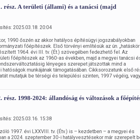
. rész. A területi (állami) és a tanácsi (majd
sítés: 2025.03.18. 20:04
kor, 1990 őszén az akkor hatályos építésügyi jogszabályokban
ányzati főépítészek. Első törvényi említésük az ún. „hatáskör
szített 1964. évi III. tv. (Ét.) szövegében fedezhető fel. Az
területi főépítészek az 1960-as években, majd a megyei tanácsi 
rendszerváltoztatásig lényeges szerepet játszottak mind a
gyi hatóságok munkájának támogatásában. Cikksorozatunk első r
át mutatjuk be térségi és települési szinten, 1997 végéig, vag
2. rész. 1998-2024: állandóság és változások a főépíté
sítés: 2025.03.16. 15:38
zóló 1997. évi LXXVIII. tv. (Étv.) is – kezdetben – a megyei és
onban a 2024. szeptember 30-i hatályvesztésekor már szerepelt 