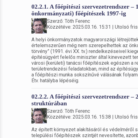
02.2.1. A főépítészi szervezetrendszer – 1
önkormányzati) főépítészek 1997-ig
Szerző: Tóth Ferenc
Közzétéve: 2025.03.16. 15:31 | Utolsó fris
A helyi önkormányzatok magyarországi létrejötte
értelemszerűen még nem szerepelhettek az önkorm
törvény” (1991. évi XX. tv.) rendelkezéseivel kiegé
építésügyért felelős miniszter által kinevezett 
városi (kerületi) tanácsi főépítészek egészen a 
területrendezési feladatokban, mind az építésü
a főépítészi munka sokszínűvé válásának folyamat
Étv. hatályba lépéséig.
02.2.2. A főépítészi szervezetrendszer – 
struktúrában
Szerző: Tóth Ferenc
Közzétéve: 2025.03.16. 15:38 | Utolsó fris
Az épített környezet alakításáról és védelméről s
települési főépítészek szintjét nevesítette, az