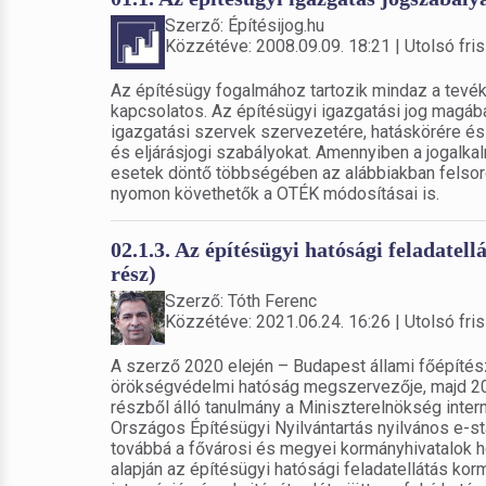
Szerző: Építésijog.hu
Közzétéve: 2008.09.09. 18:21 | Utolsó fris
Az építésügy fogalmához tartozik mindaz a tevék
kapcsolatos. Az építésügyi igazgatási jog magába
igazgatási szervek szervezetére, hatáskörére é
és eljárásjogi szabályokat. Amennyiben a jogalka
esetek döntő többségében az alábbiakban felsoro
nyomon követhetők a OTÉK módosításai is.
02.1.3. Az építésügyi hatósági feladatel
rész)
Szerző: Tóth Ferenc
Közzétéve: 2021.06.24. 16:26 | Utolsó fris
A szerző 2020 elején – Budapest állami főépítész
örökségvédelmi hatóság megszervezője, majd 2020
részből álló tanulmány a Miniszterelnökség intern
Országos Építésügyi Nyilvántartás nyilvános e-st
továbbá a fővárosi és megyei kormányhivatalok h
alapján az építésügyi hatósági feladatellátás korm