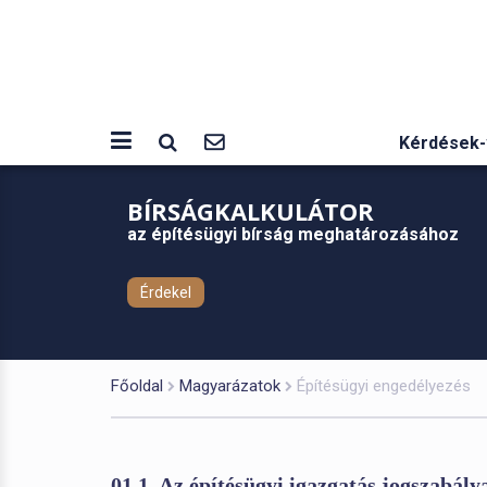
Kérdések-
BÍRSÁGKALKULÁTOR
az építésügyi bírság meghatározásához
Érdekel
Főoldal
Magyarázatok
Építésügyi engedélyezés
01.1. Az építésügyi igazgatás jogszabály