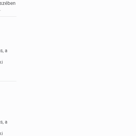
részében
.
s, a
ki
s, a
ki