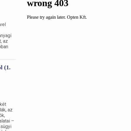
vel
anyagi
, az
óban
l (1.
két
lák, az
ók,
latai –
ésügyi