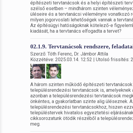
építészeti tervtanácsok és a helyi építészeti terv
szélső esetben – mindhárom szinten véleményezn
üléseire és a tervtanácsi véleményre vonatkozó ré
milyen jogorvoslati lehetőségek vannak a tervtan
Az építésügyi hatóságoknak kötelező-e figyelem
kiadását, ha a tervtanács elfogadta a tervet?
02.1.9. Tervtanácsok rendszere, feladatai
Szerző: Tóth Ferenc, Dr. Jámbor Attila
Közzétéve: 2025.03.14. 12:52 | Utolsó frissítés: 
A három szinten működő építészeti tervtanácsok
településrendezési tervtanácsok is, amelyeknek 
azonban a településrendezési tervtanácsok megke
önkéntes, a gyakorlatban szinte alig üléseznek. Az
településrendezési tervtanácsokhoz, hiszen ezze
településtervek hivatalos egyeztetési eljárásán
cikksorozatunk ötödik részéből a településrende
meg.