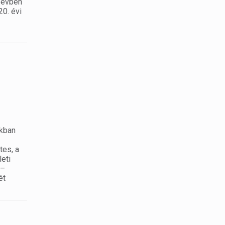
. évben
20. évi
okban
tes, a
leti
 –
ét