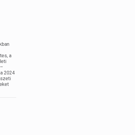
okban
tes, a
leti
 –
 a 2024
szeti
geket