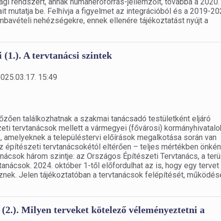
ósági rendszert, annak humánerőforrás-jellemzőit, továbbá a 2020
 mutatja be. Felhívja a figyelmet az integrációból és a 2019-20
bavételi nehézségekre, ennek ellenére tájékoztatást nyújt a
 (1.). A tervtanácsi szintek
2025.03.17. 15:49
őzően találkozhatnak a szakmai tanácsadó testületként eljáró
eti tervtanácsok mellett a vármegyei (fővárosi) kormányhivatal
 amelyeknek a településtervi előírások megalkotása során van
építészeti tervtanácsokétól eltérően – teljes mértékben önkén
anácsok három szintje: az Országos Építészeti Tervtanács, a terü
tanácsok. 2024. október 1-től előfordulhat az is, hogy egy tervet
ek. Jelen tájékoztatóban a tervtanácsok felépítését, működés
 (2.). Milyen terveket kötelező véleményeztetni a