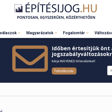
válaszok
Magyarázatok
Fogalomtár
Változá
Időben értesítjük önt 
jogszabályváltozásokr
Kérje INGYENES hírlevelünket!
Feliratkozás
ai