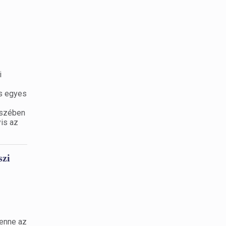
i
és egyes
észében
yis az
szi
benne az