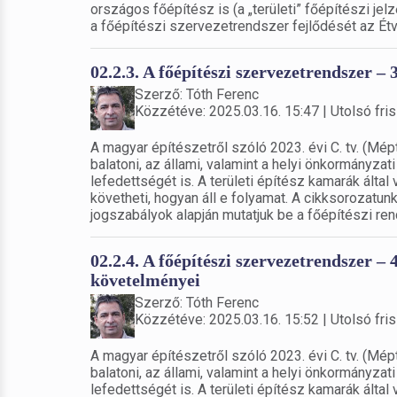
országos főépítész is (a „területi” főépítészi jel
a főépítészi szervezetrendszer fejlődését az Étv
02.2.3. A főépítészi szervezetrendszer – 
Szerző: Tóth Ferenc
Közzétéve: 2025.03.16. 15:47 | Utolsó fris
A magyar építészetről szóló 2023. évi C. tv. (Mép
balatoni, az állami, valamint a helyi önkormányzat
lefedettségét is. A területi építész kamarák által
követheti, hogyan áll e folyamat. A cikksorozatu
jogszabályok alapján mutatjuk be a főépítészi ren
02.2.4. A főépítészi szervezetrendszer – 
követelményei
Szerző: Tóth Ferenc
Közzétéve: 2025.03.16. 15:52 | Utolsó fris
A magyar építészetről szóló 2023. évi C. tv. (Mép
balatoni, az állami, valamint a helyi önkormányzat
lefedettségét is. A területi építész kamarák által