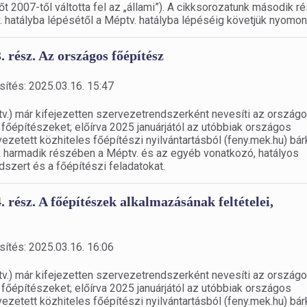
zőt 2007-től váltotta fel az „állami”). A cikksorozatunk második 
. hatályba lépésétől a Méptv. hatályba lépéséig követjük nyomon
3. rész. Az országos főépítész
sítés: 2025.03.16. 15:47
tv.) már kifejezetten szervezetrendszerként nevesíti az országo
i főépítészeket; előírva 2025 januárjától az utóbbiak országos
 vezetett közhiteles főépítészi nyilvántartásból (feny.mek.hu) bár
nk harmadik részében a Méptv. és az egyéb vonatkozó, hatályos
dszert és a főépítészi feladatokat.
4. rész. A főépítészek alkalmazásának feltételei,
sítés: 2025.03.16. 16:06
tv.) már kifejezetten szervezetrendszerként nevesíti az országo
i főépítészeket; előírva 2025 januárjától az utóbbiak országos
 vezetett közhiteles főépítészi nyilvántartásból (feny.mek.hu) bár