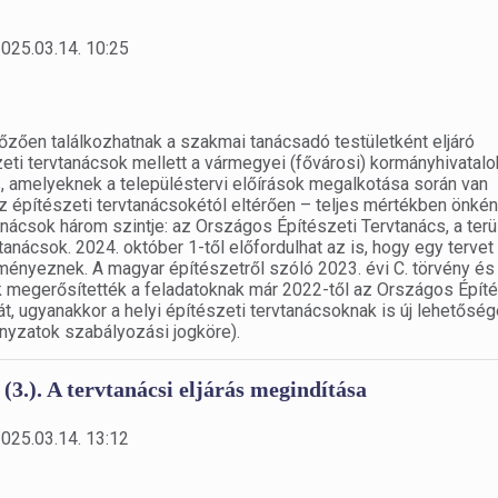
2025.03.14. 10:25
őzően találkozhatnak a szakmai tanácsadó testületként eljáró
eti tervtanácsok mellett a vármegyei (fővárosi) kormányhivatal
 amelyeknek a településtervi előírások megalkotása során van
építészeti tervtanácsokétól eltérően – teljes mértékben önkén
anácsok három szintje: az Országos Építészeti Tervtanács, a terü
tanácsok. 2024. október 1-től előfordulhat az is, hogy egy tervet
nyeznek. A magyar építészetről szóló 2023. évi C. törvény és
 megerősítették a feladatoknak már 2022-től az Országos Építé
t, ugyanakkor a helyi építészeti tervtanácsoknak is új lehetősé
nyzatok szabályozási jogköre).
 (3.). A tervtanácsi eljárás megindítása
2025.03.14. 13:12