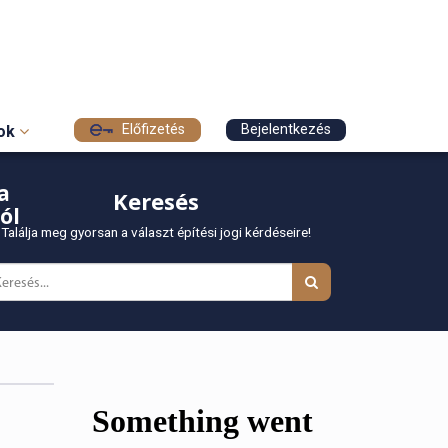
Előfizetés
Bejelentkezés
sok
a
Keresés
ól
Találja meg gyorsan a választ építési jogi kérdéseire!