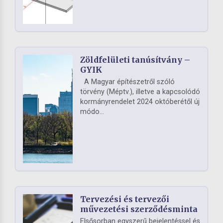
Zöldfelületi tanúsítvány –
GYIK
A Magyar építészetről szóló
törvény (Méptv.), illetve a kapcsolódó
kormányrendelet 2024 októberétől új
módo...
Tervezési és tervezői
művezetési szerződésminta
Elsősorban egyszerű bejelentéssel és