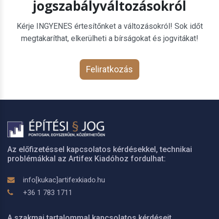
jogszabályváltozásokról
Kérje INGYENES értesítőnket a változásokról! Sok időt
megtakaríthat, elkerülheti a bírságokat és jogvitákat!
Feliratkozás
Az előfizetéssel kapcsolatos kérdésekkel, technikai
problémákkal az Artifex Kiadóhoz fordulhat:
info[kukac]artifexkiado.hu
+36 1 783 1711
A szakmai tartalommal kapcsolatos kérdéseit,