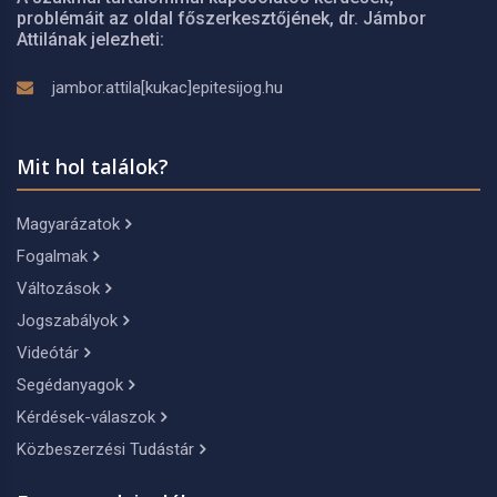
problémáit az oldal főszerkesztőjének, dr. Jámbor
Attilának jelezheti:
jambor.attila[kukac]epitesijog.hu
Mit hol találok?
Magyarázatok
Fogalmak
Változások
Jogszabályok
Videótár
Segédanyagok
Kérdések-válaszok
Közbeszerzési Tudástár