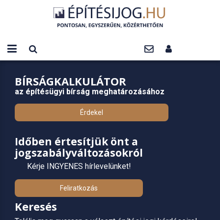
BÍRSÁGKALKULÁTOR
az építésügyi bírság meghatározásához
Érdekel
Időben értesítjük önt a
jogszabályváltozásokról
Kérje INGYENES hírlevelünket!
Feliratkozás
Keresés