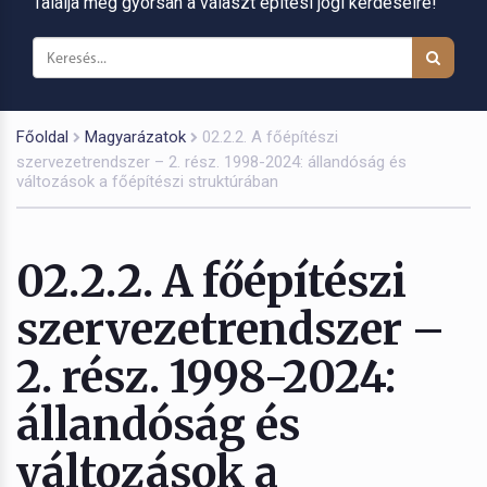
Találja meg gyorsan a választ építési jogi kérdéseire!
Főoldal
Magyarázatok
02.2.2. A főépítészi
szervezetrendszer – 2. rész. 1998-2024: állandóság és
változások a főépítészi struktúrában
02.2.2. A főépítészi
szervezetrendszer –
2. rész. 1998-2024:
állandóság és
változások a