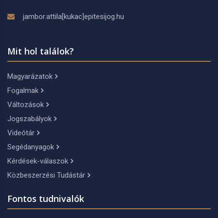
jambor.attila[kukac]epitesijog.hu
Mit hol találok?
Magyarázatok
Fogalmak
Változások
Jogszabályok
Videótár
Segédanyagok
Kérdések-válaszok
Közbeszerzési Tudástár
Fontos tudnivalók