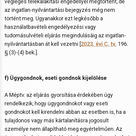
végleges telekalakítási engedéllyel megtörtént, de
az ingatlan-nyilvántartási bejegyzés még nem
történt meg. Ugyanakkor ezt legkésőbb a
használatbavételi engedélyezési vagy
tudomásulvételi eljárás megindulásáig az ingatlan-
nyilvántartásban át kell vezetni [
2023. évi C. tv.
196.
§ (3)-(4) bek.].
f) Ügygondnok, eseti gondnok kijelölése
A Méptv. az eljárás gyorsítása érdekében úgy
rendelkezik, hogy ügygondnokot vagy eseti
gondnokot kell kirendelni abban az esetben is, ha a
tulajdonos vagy más kártalanításra jogosult
személye nem állapítható meg egyértelműen. Az