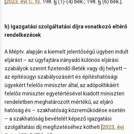
[
2023. évi C. tv.
198. § (1)-(4) bek.; 198. § (6) bek.].
h) Igazgatási szolgáltatási díjra vonatkozó eltérő
rendelkezések
A Méptv. alapján a kiemelt jelentőségű ügyben indult
eljárást – az ügyfajtára irányadó különös eljárási
szabályok szerint fizetendő illeték vagy díj helyett –
az építésügyi szabályozásért és építéshatósági
ügyekért felelős miniszter által, az adópolitikáért
felelős miniszter egyetértésével kiadott miniszteri
rendeletben meghatározott mértékű, az eljáró
hatóság és – szakhatóság közreműködése esetén
– a szakhatóság bevételét képező igazgatási
szolgáltatási díj megfizetéséhez kötheti [
2023. évi