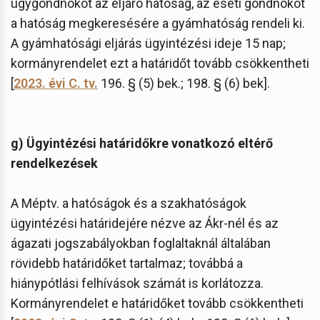
ügygondnokot az eljáró hatóság, az eseti gondnokot
a hatóság megkeresésére a gyámhatóság rendeli ki.
A gyámhatósági eljárás ügyintézési ideje 15 nap;
kormányrendelet ezt a határidőt tovább csökkentheti
[
2023. évi C. tv.
196. § (5) bek.; 198. § (6) bek].
g) Ügyintézési határidőkre vonatkozó eltérő
rendelkezések
A Méptv. a hatóságok és a szakhatóságok
ügyintézési határidejére nézve az Ákr-nél és az
ágazati jogszabályokban foglaltaknál általában
rövidebb határidőket tartalmaz; továbbá a
hiánypótlási felhívások számát is korlátozza.
Kormányrendelet e határidőket tovább csökkentheti