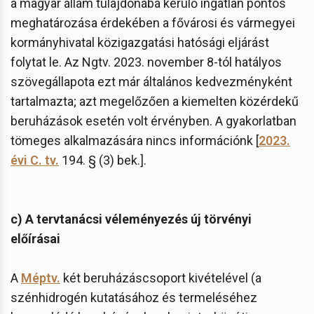
a magyar állam tulajdonába kerülő ingatlan pontos
meghatározása érdekében a fővárosi és vármegyei
kormányhivatal közigazgatási hatósági eljárást
folytat le. Az Ngtv. 2023. november 8-tól hatályos
szövegállapota ezt már általános kedvezményként
tartalmazta; azt megelőzően a kiemelten közérdekű
beruházások esetén volt érvényben. A gyakorlatban
tömeges alkalmazására nincs információnk [
2023.
évi C. tv.
194. § (3) bek.].
c) A tervtanácsi véleményezés új törvényi
előírásai
A
Méptv.
két beruházáscsoport kivételével (a
szénhidrogén kutatásához és termeléséhez