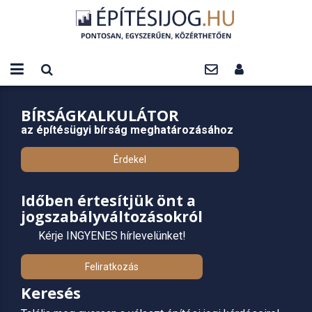
BÍRSÁGKALKULÁTOR
az építésügyi bírság meghatározásához
Érdekel
Időben értesítjük önt a
jogszabályváltozásokról
Kérje INGYENES hírlevelünket!
Feliratkozás
Keresés