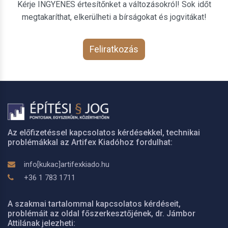
Kérje INGYENES értesítőnket a változásokról! Sok időt
megtakaríthat, elkerülheti a bírságokat és jogvitákat!
Feliratkozás
Az előfizetéssel kapcsolatos kérdésekkel, technikai
problémákkal az Artifex Kiadóhoz fordulhat:
info[kukac]artifexkiado.hu
+36 1 783 1711
A szakmai tartalommal kapcsolatos kérdéseit,
problémáit az oldal főszerkesztőjének, dr. Jámbor
Attilának jelezheti: