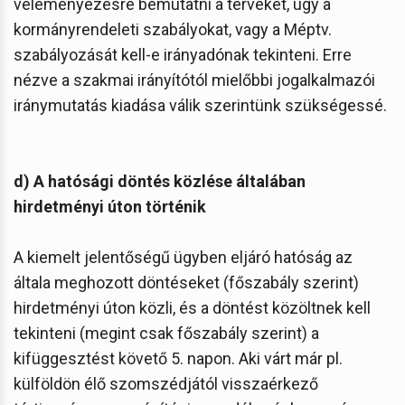
véleményezésre bemutatni a terveket, úgy a
kormányrendeleti szabályokat, vagy a Méptv.
szabályozását kell-e irányadónak tekinteni. Erre
nézve a szakmai irányítótól mielőbbi jogalkalmazói
iránymutatás kiadása válik szerintünk szükségessé.
d) A hatósági döntés közlése általában
hirdetményi úton történik
A kiemelt jelentőségű ügyben eljáró hatóság az
általa meghozott döntéseket (főszabály szerint)
hirdetményi úton közli, és a döntést közöltnek kell
tekinteni (megint csak főszabály szerint) a
kifüggesztést követő 5. napon. Aki várt már pl.
külföldön élő szomszédjától visszaérkező