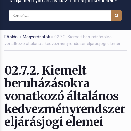
Találja meg gyorsan a választ építési jogi kérdéseire!
Főoldal
Magyarázatok
02.7.2. Kiemelt beruházásokra
vonatkozó általános kedvezményrendszer eljárásjogi elemei
02.7.2. Kiemelt
beruházásokra
vonatkozó általános
kedvezményrendszer
eljárásjogi elemei