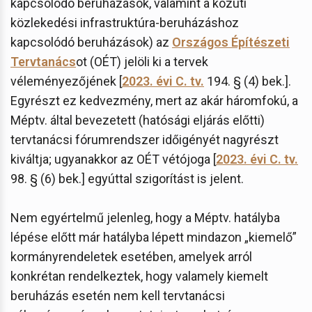
kapcsolódó beruházások, valamint a közúti
közlekedési infrastruktúra-beruházáshoz
kapcsolódó beruházások) az
Országos Építészeti
Tervtanács
ot (OÉT) jelöli ki a tervek
véleményezőjének [
2023. évi C. tv.
194. § (4) bek.].
Egyrészt ez kedvezmény, mert az akár háromfokú, a
Méptv. által bevezetett (hatósági eljárás előtti)
tervtanácsi fórumrendszer időigényét nagyrészt
kiváltja; ugyanakkor az OÉT vétójoga [
2023. évi C. tv.
98. § (6) bek.] egyúttal szigorítást is jelent.
Nem egyértelmű jelenleg, hogy a Méptv. hatályba
lépése előtt már hatályba lépett mindazon „kiemelő”
kormányrendeletek esetében, amelyek arról
konkrétan rendelkeztek, hogy valamely kiemelt
beruházás esetén nem kell tervtanácsi