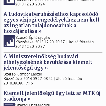
2013.12.20. 20:24
A Ludovika beruházásához kapcsolódó
egyes vízjogi engedélyekhez nem kell
az ingatlan tulajdonosainak a
hozzájárulása »
Szerző: Építésijog.hu
Közzétéve: 2013.12.20. 20:27 | Utolsó frissítés:
2013.12.20. 20:27
A Miniszterelnökség budavári
elhelyezésének beruházása kiemelt
jelentőségű ügy »
Szerző: Jámbor László
Közzétéve: 2014.09.27. 08:42 | Utolsó frissítés:
2018.09.09. 17:16
Kiemelt jelentőségű ügy lett az MTK új
stadionja »
Szerző: Építésijog.hu