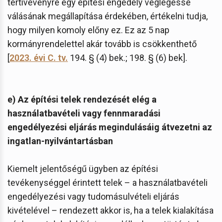
tértivevényre egy építési engedély véglegessé
válásának megállapítása érdekében, értékelni tudja,
hogy milyen komoly előny ez. Ez az 5 nap
kormányrendelettel akár tovább is csökkenthető
[
2023. évi C. tv.
194. § (4) bek.; 198. § (6) bek].
e) Az építési telek rendezését elég a
használatbavételi vagy fennmaradási
engedélyezési eljárás megindulásáig átvezetni az
ingatlan-nyilvántartásban
Kiemelt jelentőségű ügyben az építési
tevékenységgel érintett telek – a használatbavételi
engedélyezési vagy tudomásulvételi eljárás
kivételével – rendezett akkor is, ha a telek kialakítása