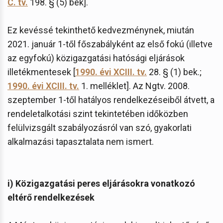
C. tv.
198. § (5) bek].
Ez kevéssé tekinthető kedvezménynek, miután
2021. január 1-től főszabályként az első fokú (illetve
az egyfokú) közigazgatási hatósági eljárások
illetékmentesek [
1990. évi XCIII. tv.
28. § (1) bek.;
1990. évi XCIII. tv.
1. melléklet]. Az Ngtv. 2008.
szeptember 1-től hatályos rendelkezéseiből átvett, a
rendeletalkotási szint tekintetében időközben
felülvizsgált szabályozásról van szó, gyakorlati
alkalmazási tapasztalata nem ismert.
i) Közigazgatási peres eljárásokra vonatkozó
eltérő rendelkezések