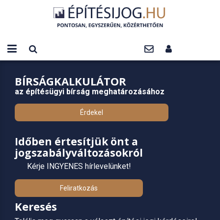
BÍRSÁGKALKULÁTOR
az építésügyi bírság meghatározásához
Érdekel
Időben értesítjük önt a
jogszabályváltozásokról
Kérje INGYENES hírlevelünket!
Feliratkozás
Keresés