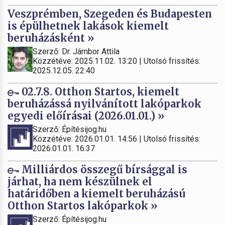
Veszprémben, Szegeden és Budapesten
is épülhetnek lakások kiemelt
beruházásként »
Szerző: Dr. Jámbor Attila
Közzétéve: 2025.11.02. 13:20 | Utolsó frissítés:
2025.12.05. 22:40
02.7.8. Otthon Startos, kiemelt
beruházássá nyilvánított lakóparkok
egyedi előírásai (2026.01.01.) »
Szerző: Építésijog.hu
Közzétéve: 2026.01.01. 14:56 | Utolsó frissítés:
2026.01.01. 16:37
Milliárdos összegű bírsággal is
járhat, ha nem készülnek el
határidőben a kiemelt beruházású
Otthon Startos lakóparkok »
Szerző: Építésijog.hu