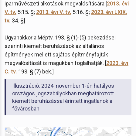
iparművészeti alkotások megvalósítására [
2013. évi
V. tv.
5:15. §;
2013. évi V. tv.
5:16. §;
2023. évi LXIX.
tv.
34. §]
Ugyanakkor a Méptv. 193. § (1)-(5) bekezdései
szerinti kiemelt beruházások az általános
építmények mellett sajátos építményfajták
megvalósítását is magukban foglalhatják. [
2023. évi
C. tv.
193. § (7) bek.]
Illusztráció: 2024. november 1-én hatályos
országos jogszabályokban meghatározott
kiemelt beruházással érintett ingatlanok a
fővárosban