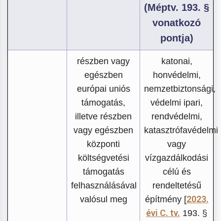
(Méptv. 193. §
vonatkozó
pontja)
részben vagy
katonai,
egészben
honvédelmi,
európai uniós
nemzetbiztonsági,
támogatás,
védelmi ipari,
illetve részben
rendvédelmi,
vagy egészben
katasztrófavédelmi
központi
vagy
költségvetési
vízgazdálkodási
támogatás
célú és
felhasználásával
rendeltetésű
2023.
valósul meg
építmény [
évi C. tv.
193. §