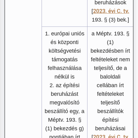
beruházások
2023. évi C. tv.
[
193. § (3) bek.]
1. európai uniós
a Méptv. 193. §
és központi
(1)
költségvetési
bekezdésben írt
támogatás
feltételeket nem
felhasználása
teljesítő, de a
nélkül is
baloldali
2. az építési
cellában írt
beruházást
feltételeket
megvalósító
teljesítő
beszállító egy, a
beszállítók
Méptv. 193. §
építési
(1) bekezdés g)
beruházásai
2023. évi C. tv.
pontjában írt
[