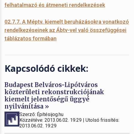
felhatalmazó és átmeneti rendelkezések
02.7.7. A Méptv. kiemelt beruházásokra vonatkozó
rendelkezéseinek az Ábtv-vel való összefüggései
táblázatos formában
Kapcsolódó cikkek:
Budapest Belváros-Lipótváros
közterületi rekonstrukciójának
kiemelt jelentőségű üggyé
nyilvánítása »
Szerző: Építésijog.hu
Közzétéve: 2013.06.02. 19:29 | Utolsó frissítés:
2013.06.02. 19:29