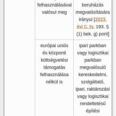
felhasználásával
beruházás
valósul meg
megvalósítására
2023.
irányul [
évi C. tv.
193. §
(1) bek. g) pont]
európai uniós
ipari parkban
és központi
vagy logisztikai
költségvetési
parkban
támogatás
megvalósuló
felhasználása
kereskedelmi,
nélkül is
szolgáltató,
ipari, raktározási
vagy logisztikai
rendeltetésű
építési