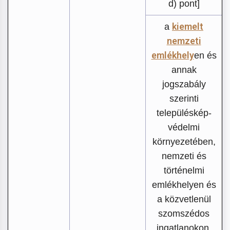
d) pont]
kiemelt
a
nemzeti
emlékhely
en és
annak
jogszabály
szerinti
településkép-
védelmi
környezetében,
nemzeti és
történelmi
emlékhelyen és
a közvetlenül
szomszédos
ingatlanokon,