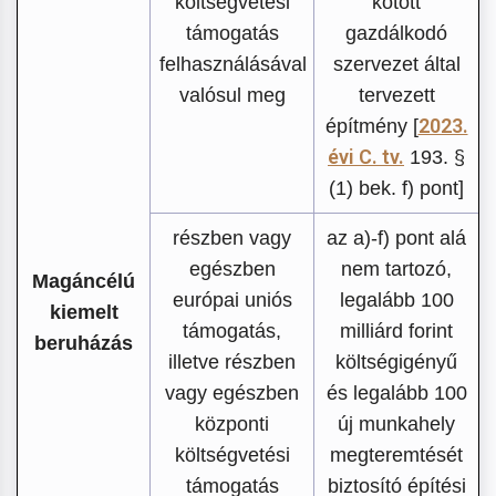
költségvetési
kötött
támogatás
gazdálkodó
felhasználásával
szervezet által
valósul meg
tervezett
2023.
építmény [
évi C. tv.
193. §
(1) bek. f) pont]
részben vagy
az a)-f) pont alá
egészben
nem tartozó,
Magáncélú
európai uniós
legalább 100
kiemelt
támogatás,
milliárd forint
beruházás
illetve részben
költségigényű
vagy egészben
és legalább 100
központi
új munkahely
költségvetési
megteremtését
támogatás
biztosító építési