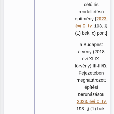
célú és
rendeltetésű
2023.
építmény [
évi C. tv.
193. §
(1) bek. c) pont]
a Budapest
törvény (2018.
évi XLIX.
törvény) III-III/B.
Fejezetében
meghatározott
építési
beruházások
2023. évi C. tv.
[
193. § (1) bek.