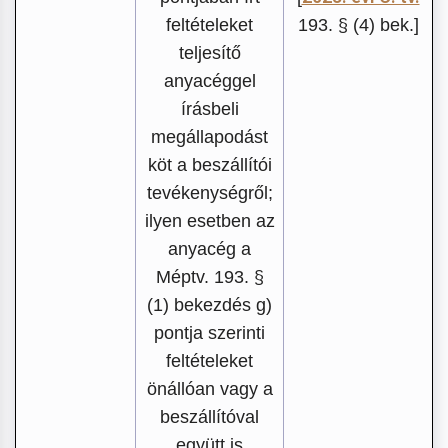
feltételeket
193. § (4) bek.]
teljesítő
anyacéggel
írásbeli
megállapodást
köt a beszállítói
tevékenységről;
ilyen esetben az
anyacég a
Méptv. 193. §
(1) bekezdés g)
pontja szerinti
feltételeket
önállóan vagy a
beszállítóval
együtt is