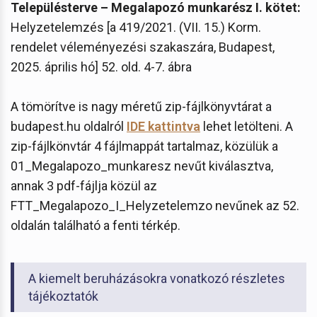
Településterve – Megalapozó munkarész I. kötet:
Helyzetelemzés [a 419/2021. (VII. 15.) Korm.
rendelet véleményezési szakaszára, Budapest,
2025. április hó] 52. old. 4-7. ábra
A tömörítve is nagy méretű zip-fájlkönyvtárat a
budapest.hu oldalról
IDE kattintva
lehet letölteni. A
zip-fájlkönvtár 4 fájlmappát tartalmaz, közülük a
01_Megalapozo_munkaresz nevűt kiválasztva,
annak 3 pdf-fájlja közül az
FTT_Megalapozo_I_Helyzetelemzo nevűnek az 52.
oldalán található a fenti térkép.
A kiemelt beruházásokra vonatkozó részletes
tájékoztatók