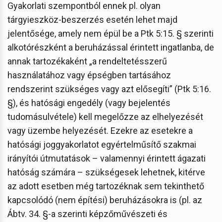
Gyakorlati szempontból ennek pl. olyan
tárgyieszköz-beszerzés esetén lehet majd
jelentősége, amely nem épül be a Ptk 5:15. § szerinti
alkotórészként a beruházással érintett ingatlanba, de
annak tartozékaként „a rendeltetésszerű
használatához vagy épségben tartásához
rendszerint szükséges vagy azt elősegíti” (Ptk 5:16.
§), és hatósági engedély (vagy bejelentés
tudomásulvétele) kell megelőzze az elhelyezését
vagy üzembe helyezését. Ezekre az esetekre a
hatósági joggyakorlatot egyértelműsítő szakmai
irányítói útmutatások – valamennyi érintett ágazati
hatóság számára – szükségesek lehetnek, kitérve
az adott esetben még tartozéknak sem tekinthető
kapcsolódó (nem építési) beruházásokra is (pl. az
Ábtv. 34. §-a szerinti képzőművészeti és