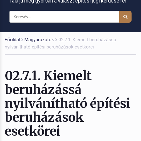
Találja meg gyorsan a választ építési jogi kérdéseire!
Főoldal
Magyarázatok
02.7.1. Kiemelt beruházássá
nyilvánítható építési beruházások esetkörei
02.7.1. Kiemelt
beruházássá
nyilvánítható építési
beruházások
esetkörei