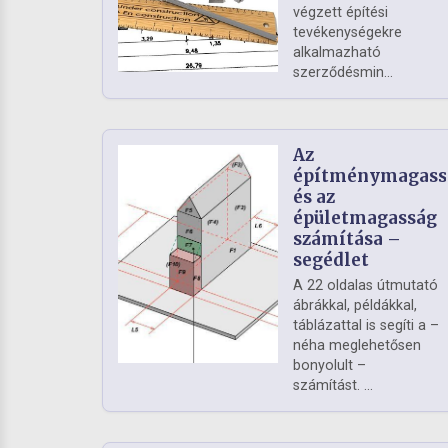
végzett építési
tevékenységekre
alkalmazható
szerződésmin...
Az
építménymagass
és az
épületmagasság
számítása –
segédlet
A 22 oldalas útmutató
ábrákkal, példákkal,
táblázattal is segíti a –
néha meglehetősen
bonyolult –
számítást. ...