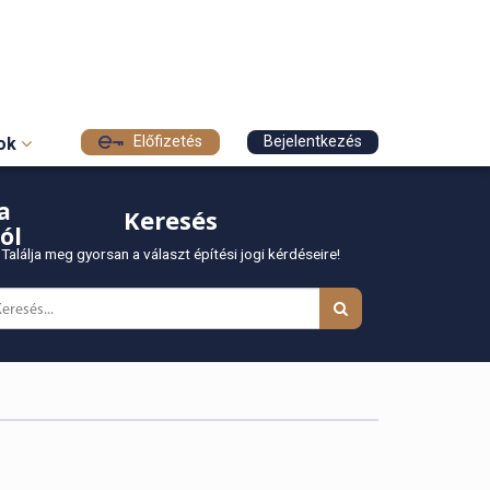
Előfizetés
Bejelentkezés
sok
a
Keresés
ól
Találja meg gyorsan a választ építési jogi kérdéseire!