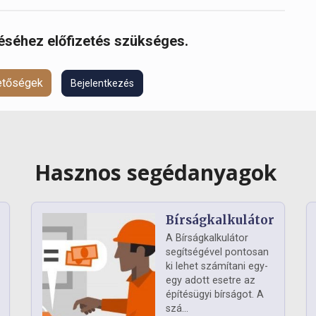
réséhez előfizetés szükséges.
hetőségek
Bejelentkezés
Hasznos segédanyagok
Bírságkalkulátor
A Bírságkalkulátor
segítségével pontosan
ki lehet számítani egy-
egy adott esetre az
építésügyi bírságot. A
szá...