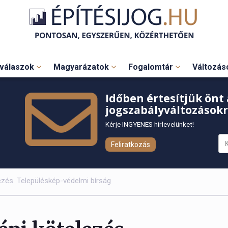
válaszok
Magyarázatok
Fogalomtár
Változá
Időben értesítjük önt 
jogszabályváltozásokr
Kérje INGYENES hírlevelünket!
Feliratkozás
lezés. Településkép-védelmi bírság