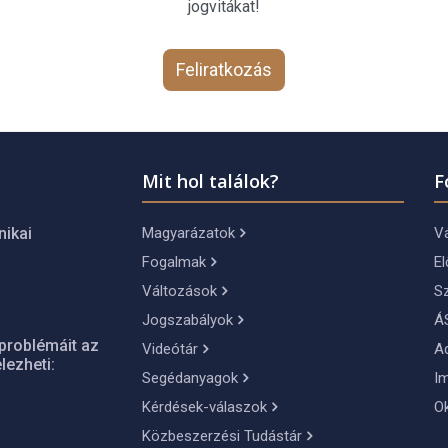
jogvitákat!
Feliratkozás
Mit hol találok?
F
Magyarázatok
Vá
nikai
Fogalmak
El
Változások
S
Jogszabályok
Á
problémáit az
Videótár
A
lezheti:
Segédanyagok
I
Kérdések-válaszok
O
Közbeszerzési Tudástár