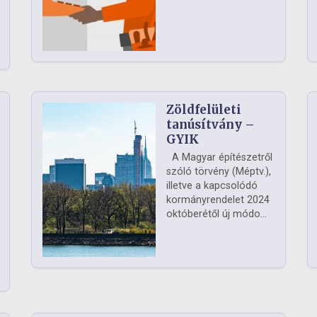
Zöldfelületi
ág
tanúsítvány –
GYIK
A Magyar építészetről
szóló törvény (Méptv.),
illetve a kapcsolódó
kormányrendelet 2024
októberétől új módo...