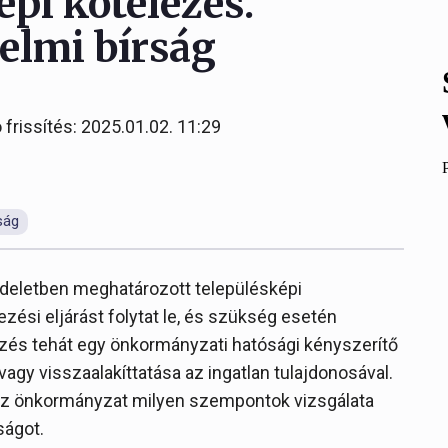
épi kötelezés.
elmi bírság
 frissítés: 2025.01.02. 11:29
ság
deletben meghatározott településképi
ési eljárást folytat le, és szükség esetén
lezés tehát egy önkormányzati hatósági kényszerítő
 vagy visszaalakíttatása az ingatlan tulajdonosával.
gy az önkormányzat milyen szempontok vizsgálata
ságot.