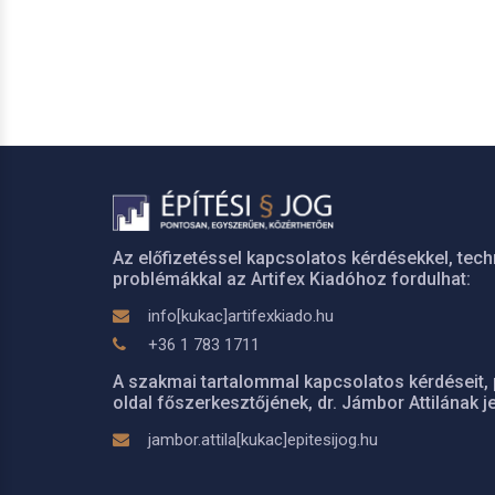
Az előfizetéssel kapcsolatos kérdésekkel, tech
problémákkal az Artifex Kiadóhoz fordulhat:
info[kukac]artifexkiado.hu
+36 1 783 1711
A szakmai tartalommal kapcsolatos kérdéseit, 
oldal főszerkesztőjének, dr. Jámbor Attilának je
jambor.attila[kukac]epitesijog.hu