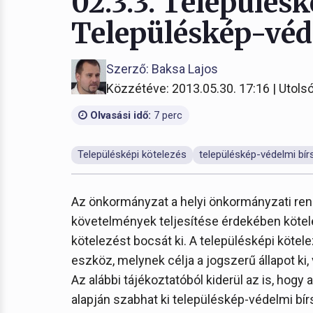
02.3.3. Településk
Településkép-véd
Szerző: Baksa Lajos
Közzétéve: 2013.05.30. 17:16 | Utolsó
Olvasási idő:
7 perc
Településképi kötelezés
településkép-védelmi bír
Az önkormányzat a helyi önkormányzati ren
követelmények teljesítése érdekében kötelez
kötelezést bocsát ki. A településképi köte
eszköz, melynek célja a jogszerű állapot ki,
Az alábbi tájékoztatóból kiderül az is, ho
alapján szabhat ki településkép-védelmi bír