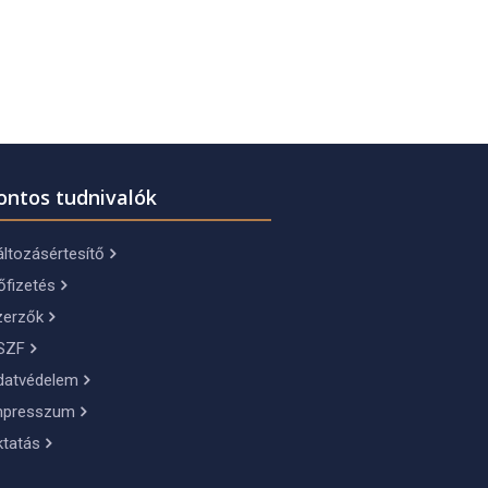
ontos tudnivalók
ltozásértesítő
őfizetés
zerzők
SZF
datvédelem
mpresszum
ktatás