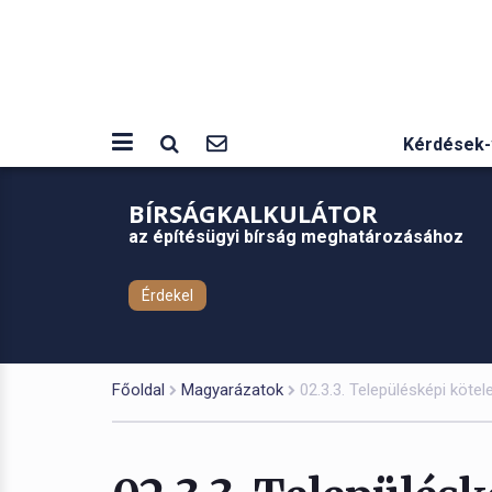
Kérdések-
BÍRSÁGKALKULÁTOR
az építésügyi bírság meghatározásához
Érdekel
Főoldal
Magyarázatok
02.3.3. Településképi köte