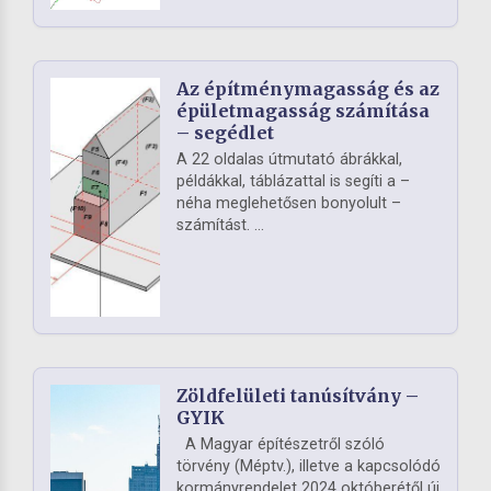
Az építménymagasság és az
épületmagasság számítása
– segédlet
A 22 oldalas útmutató ábrákkal,
példákkal, táblázattal is segíti a –
néha meglehetősen bonyolult –
számítást. ...
Zöldfelületi tanúsítvány –
GYIK
A Magyar építészetről szóló
törvény (Méptv.), illetve a kapcsolódó
kormányrendelet 2024 októberétől új