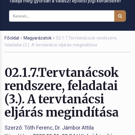
Találja meg gyorsan a választ építési jogi kérdéseire!
Főoldal
Magyarázatok
02.1.7.Tervtanácsok rendszere,
feladatai (3.). A tervtanácsi eljárás megindítása
02.1.7.Tervtanácsok
rendszere, feladatai
(3.). A tervtanácsi
eljárás megindítása
Szerző: Tóth Ferenc, Dr. Jámbor Attila