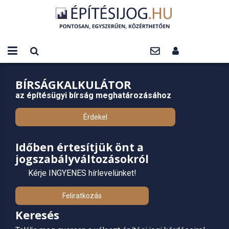
BÍRSÁGKALKULÁTOR
az építésügyi bírság meghatározásához
Érdekel
Időben értesítjük önt a
jogszabályváltozásokról
Kérje INGYENES hírlevelünket!
Feliratkozás
Keresés