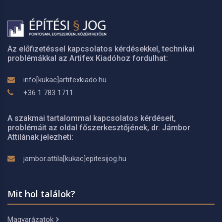
Az előfizetéssel kapcsolatos kérdésekkel, technikai
problémákkal az Artifex Kiadóhoz fordulhat:
info[kukac]artifexkiado.hu
+36 1 783 1711
A szakmai tartalommal kapcsolatos kérdéseit,
problémáit az oldal főszerkesztőjének, dr. Jámbor
Attilának jelezheti:
jambor.attila[kukac]epitesijog.hu
Mit hol találok?
Magyarázatok