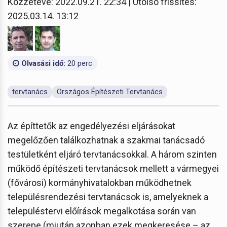
Közzétéve: 2022.09.21. 22:34 | Utolsó frissítés:
2025.03.14. 13:12
Olvasási idő:
20 perc
tervtanács
Országos Építészeti Tervtanács
Az építtetők az engedélyezési eljárásokat
megelőzően találkozhatnak a szakmai tanácsadó
testületként eljáró tervtanácsokkal. A három szinten
működő építészeti tervtanácsok mellett a vármegyei
(fővárosi) kormányhivatalokban működhetnek
településrendezési tervtanácsok is, amelyeknek a
településtervi előírások megalkotása során van
szerepe (miután azonban ezek megkeresése – az