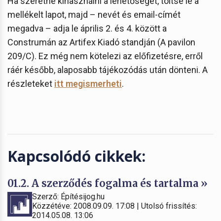
Ha szeretné kihasználni a lehetőséget, töltse le a
mellékelt lapot, majd – nevét és email-címét
megadva – adja le április 2. és 4. között a
Construmán az Artifex Kiadó standján (A pavilon
209/C). Ez még nem kötelezi az előfizetésre, erről
ráér később, alaposabb tájékozódás után dönteni. A
részleteket
itt megismerheti
.
Kapcsolódó cikkek:
01.2. A szerződés fogalma és tartalma »
Szerző: Építésijog.hu
Közzétéve: 2008.09.09. 17:08 | Utolsó frissítés:
2014.05.08. 13:06