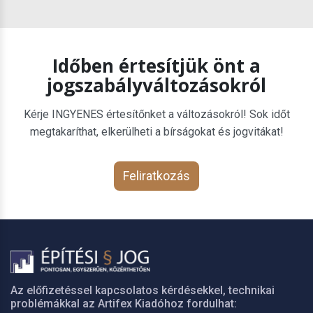
Időben értesítjük önt a
jogszabályváltozásokról
Kérje INGYENES értesítőnket a változásokról! Sok időt
megtakaríthat, elkerülheti a bírságokat és jogvitákat!
Feliratkozás
Az előfizetéssel kapcsolatos kérdésekkel, technikai
problémákkal az Artifex Kiadóhoz fordulhat: