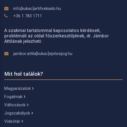
info[kukac]artifexkiado.hu
+36 1 783 1711
A szakmai tartalommal kapcsolatos kérdéseit,
problémáit az oldal főszerkesztőjének, dr. Jámbor
Attilának jelezheti:
jambor.attila[kukac]epitesijog.hu
Mit hol találok?
Magyarázatok
Fogalmak
Változások
Jogszabályok
Videótár