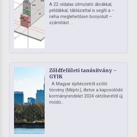
A 22 oldalas útmutató ábrákkal,
példákkal, táblázattal is segíti a –
néha meglehetősen bonyolult –
számítást. ...
Zöldfelületi tanúsítvány –
GYIK
A Magyar építészetről szóló
törvény (Méptv.), illetve a kapcsolódó
kormányrendelet 2024 októberétől új
módo...