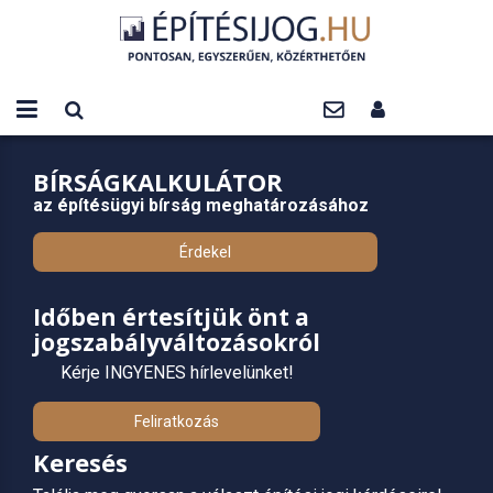
BÍRSÁGKALKULÁTOR
az építésügyi bírság meghatározásához
Érdekel
Időben értesítjük önt a
jogszabályváltozásokról
Kérje INGYENES hírlevelünket!
Feliratkozás
Keresés