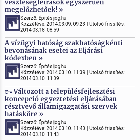
veszteségleírások egyszerűen
megelőzhetőek! »
Szerző: Építésijog.hu
Közzétéve: 2014.03.09. 09:23 | Utolsó frissítés:
2014.03.18. 08:59
A vízügyi hatóság szakhatóságkénti
bevonásának esetei az Eljárási
kódexben »
Szerző: Építésijog.hu
Közzétéve: 2014.03.10. 11:39 | Utolsó frissítés:
2014.03.10. 11:39
Változott a településfejlesztési
koncepció egyeztetési eljárásában
résztvevő államigazgatási szervek
hatásköre »
Szerző: Építésijog.hu
Közzétéve: 2014.03.10. 11:43 | Utolsó frissítés:
2014.03.10. 11:43