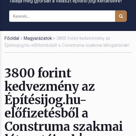
Találja meg gyorsan a választ építési jogi kérdéseire!
Főoldal
Magyarázatok
3800 forint kedvezmény az
Építésijog.hu-előfizetésből a Construma szakmai látogatóinak!
3800 forint
kedvezmény az
Építésijog.hu-
előfizetésből a
Construma szakmai