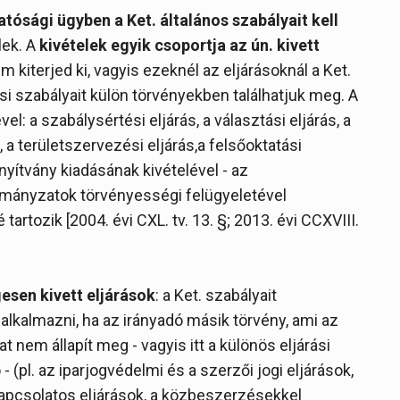
tósági ügyben a Ket. általános szabályait kell
lek. A
kivételek egyik csoportja az ún. kivett
em kiterjed ki, vagyis ezeknél az eljárásoknál a Ket.
si szabályait külön törvényekben találhatjuk meg. A
vel: a szabálysértési eljárás, a választási eljárás, a
a területszervezési eljárás,a felsőoktatási
onyítvány kiadásának kivételével - az
ormányzatok törvényességi felügyeletével
 tartozik [2004. évi CXL. tv. 13. §; 2013. évi CCXVIII.
gesen kivett eljárások
: a Ket. szabályait
alkalmazni, ha az irányadó másik törvény, ami az
t nem állapít meg - vagyis itt a különös eljárási
(pl. az iparjogvédelmi és a szerzői jogi eljárások,
 kapcsolatos eljárások, a közbeszerzésekkel