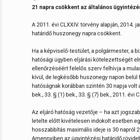
21 napra csökkent az általános ügyintézé
A 2011. évi CLXXIV. törvény alapján, 2014. j
határidő huszonegy napra csökkent.
Ha a képviselő-testület, a polgármester, a b
hatósági ügyben eljárási kötelezettségét e
ellenőrzéséért felelős szerv felhívja a mula
kívül, de legkésőbb huszonegy napon belül f
hatóságnak korábban szintén 30 napja volt az 
bek., 33. § (1) bek., 33. § (7) bek., 2011. évi C
Az eljáró hatóság vezetője – ha azt jogszab
letelte előtt kivételesen indokolt esetben 
hosszabbítás maximális ideje is 30 napról 2
Amennyiben az ügyintézési határidő rövideb