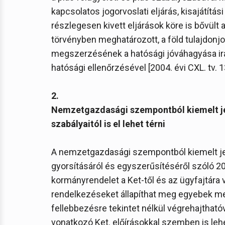
kapcsolatos jogorvoslati eljárás, kisajátítási e
részlegesen kivett eljárások köre is bővült
törvényben meghatározott, a föld tulajdonj
megszerzésének a hatósági jóváhagyása irán
hatósági ellenőrzésével [2004. évi CXL. tv. 13.
2.
Nemzetgazdasági szempontból kiemelt je
szabályaitól is el lehet térni
A nemzetgazdasági szempontból kiemelt j
gyorsításáról és egyszerűsítéséről szóló 20
kormányrendelet a Ket-től és az ügyfajtára 
rendelkezéseket állapíthat meg egyebek mell
fellebbezésre tekintet nélkül végrehajthatóv
vonatkozó Ket. előírásokkal szemben is lehe