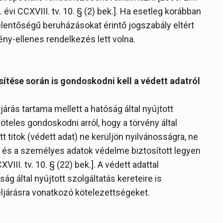
13. évi CCXVIII. tv. 10. § (2) bek.]. Ha esetleg korábban
entőségű beruházásokat érintő jogszabály eltért
vény-ellenes rendelkezés lett volna.
esítése során is gondoskodni kell a védett adatról
ljárás tartama mellett a hatóság által nyújtott
köteles gondoskodni arról, hogy a törvény által
t titok (védett adat) ne kerüljön nyilvánosságra, ne
 és a személyes adatok védelme biztosított legyen
XVIII. tv. 10. § (22) bek.]. A védett adattal
g által nyújtott szolgáltatás kereteire is
eljárásra vonatkozó kötelezettségeket.