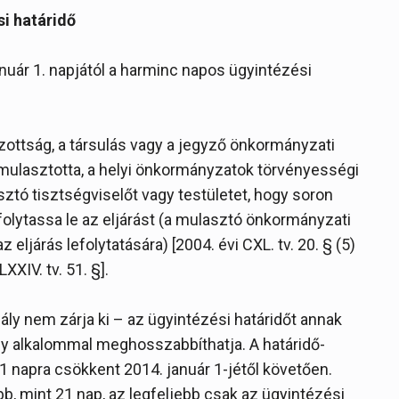
si határidő
anuár 1. napjától a harminc napos ügyintézési
izottság, a társulás vagy a jegyző önkormányzati
lmulasztotta, a helyi önkormányzatok törvényességi
sztó tisztségviselőt vagy testületet, hogy soron
olytassa le az eljárást (a mulasztó önkormányzati
eljárás lefolytatására) [2004. évi CXL. tv. 20. § (5)
LXXIV. tv. 51. §].
ály nem zárja ki – az ügyintézési határidőt annak
egy alkalommal meghosszabbíthatja. A határidő-
1 napra csökkent 2014. január 1-jétől követően.
b, mint 21 nap, az legfeljebb csak az ügyintézési