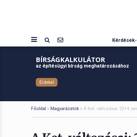
Kérdések-
BÍRSÁGKALKULÁTOR
az építésügyi bírság meghatározásához
Érdekel
Főoldal
Magyarázatok
A Ket. változásai: 2014. jan