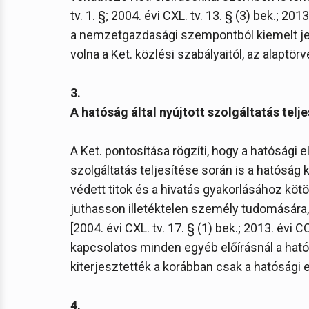
tv. 1. §; 2004. évi CXL. tv. 13. § (3) bek.; 20
a nemzetgazdasági szempontból kiemelt jel
volna a Ket. közlési szabályaitól, az alaptör
3.
A hatóság által nyújtott szolgáltatás telj
A Ket. pontosítása rögzíti, hogy a hatósági e
szolgáltatás teljesítése során is a hatóság 
védett titok és a hivatás gyakorlásához kötöt
juthasson illetéktelen személy tudomására,
[2004. évi CXL. tv. 17. § (1) bek.; 2013. évi CC
kapcsolatos minden egyéb előírásnál a hatósá
kiterjesztették a korábban csak a hatósági 
4.