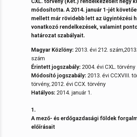
CXL. törvény (Ket.) rendelkezéseit négy k
módosította. A 2014. január 1-jét követő
mellett már rövidebb lett az ügyintézési
vonatkozó rendelkezések, valamint pontos
határozat szabályait.
Magyar Közlöny:
2013. évi 212. szám,2013.
szám
Érintett
jogszabály:
2004. évi CXL. törvény
Módosító jogszabály:
2013. évi CCXVIII. tö
törvény, 2012. évi CCX. törvény
Hatályos:
2014. január 1.
1.
A mező- és erdőgazdasági földek forgalmá
előírásait