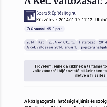
A Ket. változásai: 
Szerző: Építésijog.hu
Közzétéve: 2014.01.19. 17:12 | Utolsó
Olvasási idő:
9 perc
2014
Ket.
2004. évi CXL. tv.
Határozat
2014.
A Ket. változásai: 2014. január 1.
jogszerű hallgat
Figyelem, ennek a cikknek a tartalma töb
változásokról tájékoztató cikkeinkben ta
illetve a frissíté
A közigazgatási hatósági eljárás és szolgá