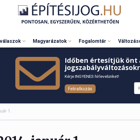
válaszok
Magyarázatok
Fogalomtár
Változá
Időben értesítjük önt 
jogszabályváltozásokr
Kérje INGYENES hírlevelünket!
Feliratkozás
uár 1.