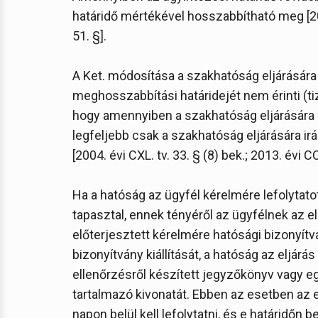
határidő mértékével hosszabbítható meg [2004
51. §].
A Ket. módosítása a szakhatóság eljárására 
meghosszabbítási határidejét nem érinti (t
hogy amennyiben a szakhatóság eljárására i
legfeljebb csak a szakhatóság eljárására i
[2004. évi CXL. tv. 33. § (8) bek.; 2013. évi CC
Ha a hatóság az ügyfél kérelmére lefolytato
tapasztal, ennek tényéről az ügyfélnek az e
előterjesztett kérelmére hatósági bizonyítván
bizonyítvány kiállítását, a hatóság az eljá
ellenőrzésről készített jegyzőkönyv vagy 
tartalmazó kivonatát. Ebben az esetben az 
napon belül kell lefolytatni, és e határidőn 