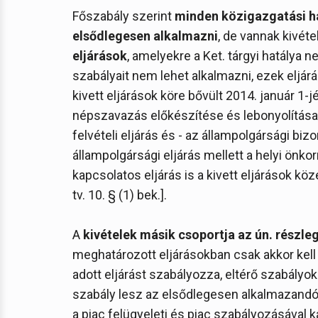
Főszabály szerint
minden közigazgatási ha
elsődlegesen alkalmazni
, de vannak kivéte
eljárások
, amelyekre a Ket. tárgyi hatálya n
szabályait nem lehet alkalmazni, ezek eljárá
kivett eljárások köre bővült 2014. január 1-jé
népszavazás előkészítése és lebonyolítása, 
felvételi eljárás és - az állampolgársági biz
állampolgársági eljárás mellett a helyi önk
kapcsolatos eljárás is a kivett eljárások közé
tv. 10. § (1) bek.].
A
kivételek másik csoportja az ún. részle
meghatározott eljárásokban csak akkor kell 
adott eljárást szabályozza, eltérő szabályoka
szabály lesz az elsődlegesen alkalmazandó - 
a piac felügyeleti és piac szabályozásával