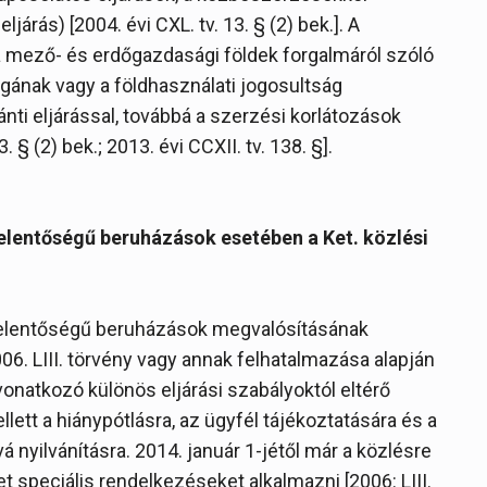
ljárás) [2004. évi CXL. tv. 13. § (2) bek.]. A
 a mező- és erdőgazdasági földek forgalmáról szóló
ogának vagy a földhasználati jogosultság
ti eljárással, továbbá a szerzési korlátozások
 § (2) bek.; 2013. évi CCXII. tv. 138. §].
lentőségű beruházások esetében a Ket. közlési
elentőségű beruházások megvalósításának
06. LIII. törvény vagy annak felhatalmazása alapján
vonatkozó különös eljárási szabályoktól eltérő
ett a hiánypótlásra, az ügyfél tájékoztatására és a
á nyilvánításra. 2014. január 1-jétől már a közlésre
t speciális rendelkezéseket alkalmazni [2006: LIII.