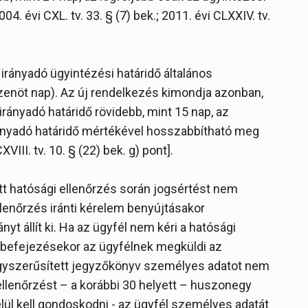
. évi CXL. tv. 33. § (7) bek.; 2011. évi CLXXIV. tv.
irányadó ügyintézési határidő általános
izenöt nap). Az új rendelkezés kimondja azonban,
rányadó határidő rövidebb, mint 15 nap, az
rányadó határidő mértékével hosszabbítható meg
XVIII. tv. 10. § (22) bek. g) pont].
tt hatósági ellenőrzés során jogsértést nem
llenőrzés iránti kérelem benyújtásakor
yt állít ki. Ha az ügyfél nem kéri a hatósági
rás befejezésekor az ügyfélnek megküldi az
egyszerűsített jegyzőkönyv személyes adatot nem
ellenőrzést – a korábbi 30 helyett – huszonegy
belül kell gondoskodni - az ügyfél személyes adatát