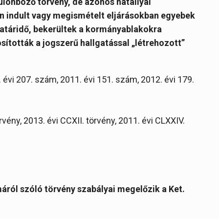
ülönböző törvény, de azonos hatállyal
en indult vagy megismételt eljárásokban egyebek
 határidő, bekerültek a kormányablakokra
ították a jogszerű hallgatással „létrehozott”
 évi 207. szám, 2011. évi 151. szám, 2012. évi 179.
rvény, 2013. évi CCXII. törvény, 2011. évi CLXXIV.
ról szóló törvény szabályai megelőzik a Ket.