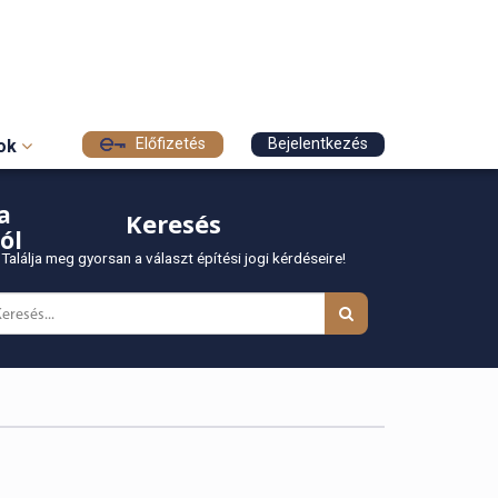
Előfizetés
Bejelentkezés
sok
a
Keresés
ól
Találja meg gyorsan a választ építési jogi kérdéseire!