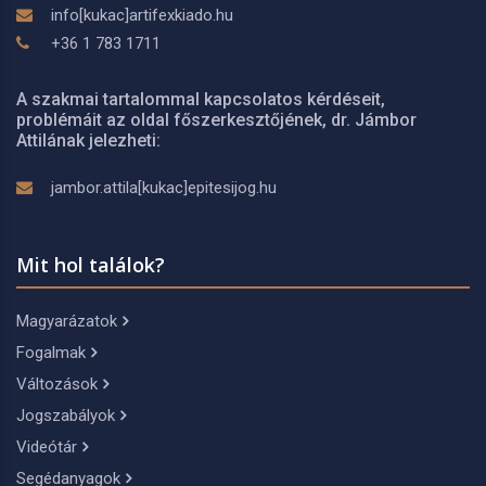
info[kukac]artifexkiado.hu
+36 1 783 1711
A szakmai tartalommal kapcsolatos kérdéseit,
problémáit az oldal főszerkesztőjének, dr. Jámbor
Attilának jelezheti:
jambor.attila[kukac]epitesijog.hu
Mit hol találok?
Magyarázatok
Fogalmak
Változások
Jogszabályok
Videótár
Segédanyagok