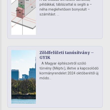
példákkal, táblázattal is segíti a –
néha meglehetősen bonyolult –
számítást. ...
Zöldfelületi tanúsítvány –
GYIK
A Magyar építészetről szóló
törvény (Méptv.), illetve a kapcsolódó
kormányrendelet 2024 októberétől új
módo...