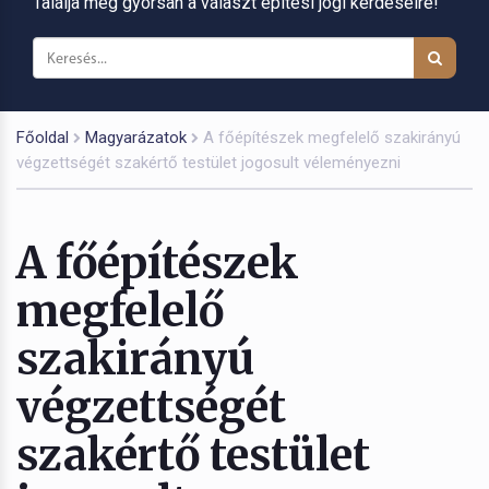
Találja meg gyorsan a választ építési jogi kérdéseire!
Főoldal
Magyarázatok
A főépítészek megfelelő szakirányú
végzettségét szakértő testület jogosult véleményezni
A főépítészek
megfelelő
szakirányú
végzettségét
szakértő testület