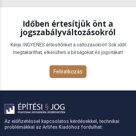
Időben értesítjük önt a
jogszabályváltozásokról
Kérje INGYENES értesítőnket a változásokról! Sok időt
megtakaríthat, elkerülheti a bírságokat és jogvitákat!
Feliratkozás
Az előfizetéssel kapcsolatos kérdésekkel, technikai
problémákkal az Artifex Kiadóhoz fordulhat: