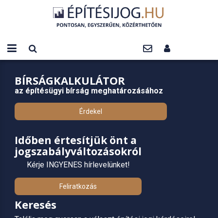
BÍRSÁGKALKULÁTOR
az építésügyi bírság meghatározásához
Érdekel
Időben értesítjük önt a
jogszabályváltozásokról
Kérje INGYENES hírlevelünket!
Feliratkozás
Keresés