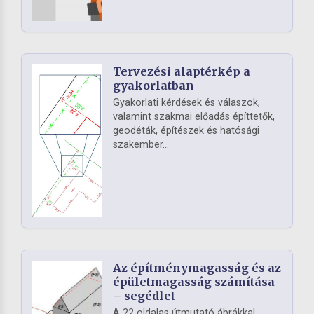
Tervezési alaptérkép a
gyakorlatban
Gyakorlati kérdések és válaszok,
valamint szakmai előadás építtetők,
geodéták, építészek és hatósági
szakember...
Az építménymagasság és az
épületmagasság számítása
– segédlet
A 22 oldalas útmutató ábrákkal,