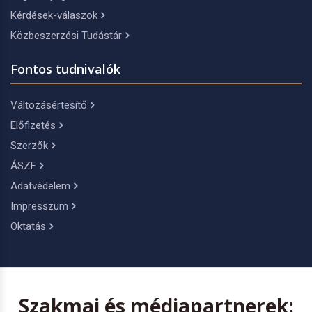
Kérdések-válaszok
Közbeszerzési Tudástár
Fontos tudnivalók
Változásértesítő
Előfizetés
Szerzők
ÁSZF
Adatvédelem
Impresszum
Oktatás
Szakmai és médiapartnerek: