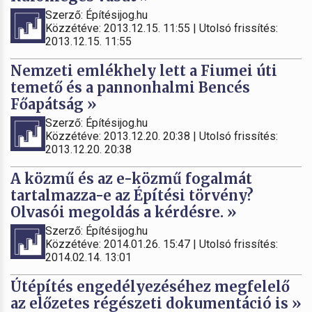
Szerző: Építésijog.hu
Közzétéve: 2013.12.15. 11:55 | Utolsó frissítés:
2013.12.15. 11:55
Nemzeti emlékhely lett a Fiumei úti
temető és a pannonhalmi Bencés
Főapátság »
Szerző: Építésijog.hu
Közzétéve: 2013.12.20. 20:38 | Utolsó frissítés:
2013.12.20. 20:38
A közmű és az e-közmű fogalmát
tartalmazza-e az Építési törvény?
Olvasói megoldás a kérdésre. »
Szerző: Építésijog.hu
Közzétéve: 2014.01.26. 15:47 | Utolsó frissítés:
2014.02.14. 13:01
Útépítés engedélyezéséhez megfelelő
az előzetes régészeti dokumentáció is »