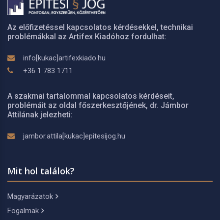
Az előfizetéssel kapcsolatos kérdésekkel, technikai
problémákkal az Artifex Kiadóhoz fordulhat:
info[kukac]artifexkiado.hu
+36 1 783 1711
A szakmai tartalommal kapcsolatos kérdéseit,
problémáit az oldal főszerkesztőjének, dr. Jámbor
Attilának jelezheti:
jambor.attila[kukac]epitesijog.hu
Mit hol találok?
Magyarázatok
Fogalmak