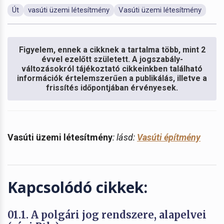
Út
vasúti üzemi létesítmény
Vasúti üzemi létesítmény
Figyelem, ennek a cikknek a tartalma több, mint 2
évvel ezelőtt született. A jogszabály-
változásokról tájékoztató cikkeinkben található
információk értelemszerűen a publikálás, illetve a
frissítés időpontjában érvényesek.
Vasúti üzemi létesítmény
: lásd:
Vasúti építmény
Kapcsolódó cikkek:
01.1. A polgári jog rendszere, alapelvei