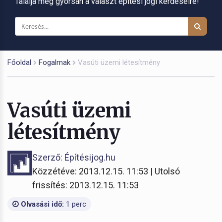
Találja meg gyorsan a választ építési jogi kérdéseire!
Főoldal
Fogalmak
Vasúti üzemi létesítmény
Vasúti üzemi
létesítmény
Szerző: Építésijog.hu
Közzétéve: 2013.12.15. 11:53 | Utolsó
frissítés: 2013.12.15. 11:53
Olvasási idő:
1 perc