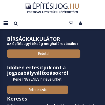
BÍRSÁGKALKULÁTOR
az építésügyi bírság meghatározásához
Érdekel
Időben értesítjük önt a
jogszabályváltozásokról
Kérje INGYENES hírlevelünket!
Feliratkozás
Keresés