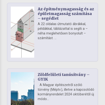
Az építménymagasság és az
épületmagasság számítása
– segédlet
A 22 oldalas útmutató ábrákkal,
példákkal, táblázattal is segíti a –
néha meglehetősen bonyolult –
számítást. ...
Zöldfelületi tanúsítvány –
GYIK
A Magyar építészetről szóló
törvény (Méptv.), illetve a kapcsolódó
kormányrendelet 2024 októberétől új
módo...