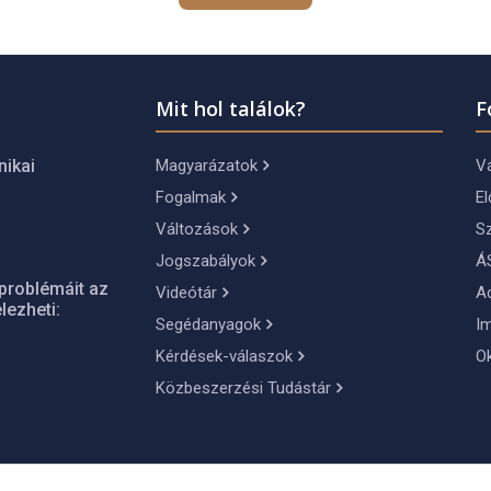
Mit hol találok?
F
Magyarázatok
Vá
nikai
Fogalmak
El
Változások
S
Jogszabályok
Á
problémáit az
Videótár
A
lezheti:
Segédanyagok
I
Kérdések-válaszok
O
Közbeszerzési Tudástár