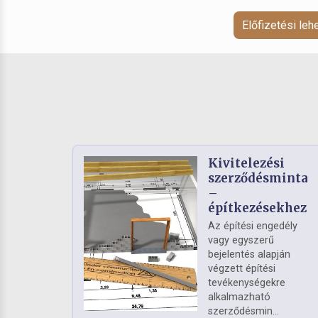
Előfizetési le
Kivitelezési
szerződésminta
–
építkezésekhez
Az építési engedély
vagy egyszerű
bejelentés alapján
végzett építési
tevékenységekre
alkalmazható
szerződésmin...