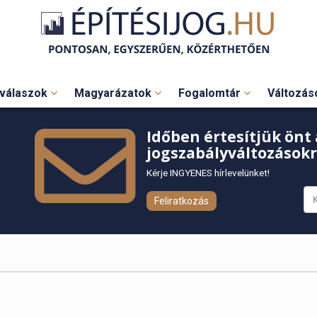
válaszok
Magyarázatok
Fogalomtár
Változá
Időben értesítjük önt 
jogszabályváltozásokr
Kérje INGYENES hírlevelünket!
Feliratkozás