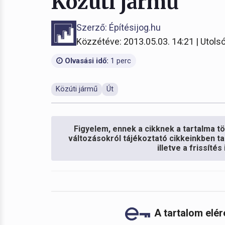
Közúti jármű
Szerző: Építésijog.hu
Közzétéve: 2013.05.03. 14:21 | Utolsó
Olvasási idő:
1 perc
Közúti jármű
Út
Figyelem, ennek a cikknek a tartalma töb
változásokról tájékoztató cikkeinkben ta
illetve a frissíté
A tartalom elé