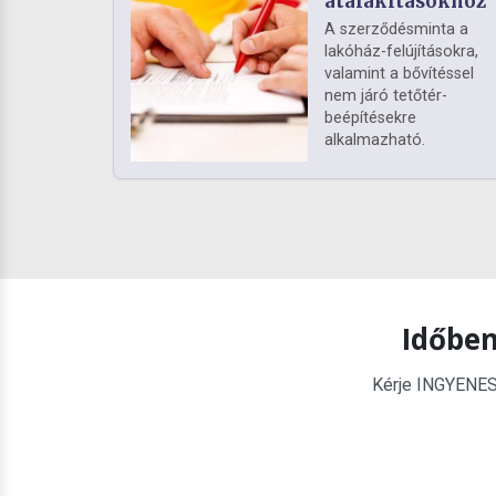
átalakításokhoz
A szerződésminta a
lakóház-felújításokra,
valamint a bővítéssel
nem járó tetőtér-
beépítésekre
alkalmazható.
Időben
Kérje INGYENES é