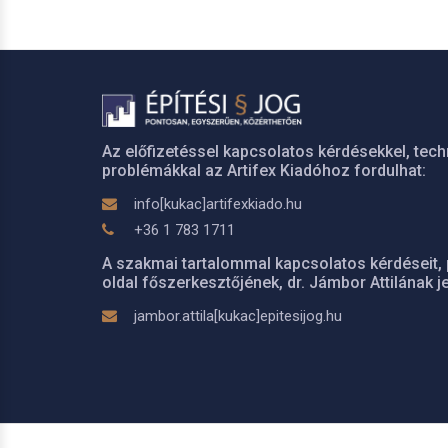
Az előfizetéssel kapcsolatos kérdésekkel, tech
problémákkal az Artifex Kiadóhoz fordulhat:
info[kukac]artifexkiado.hu
+36 1 783 1711
A szakmai tartalommal kapcsolatos kérdéseit, 
oldal főszerkesztőjének, dr. Jámbor Attilának je
jambor.attila[kukac]epitesijog.hu