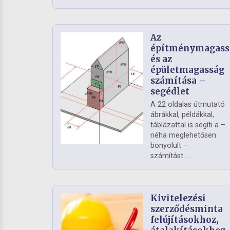
Az
építménymagass
és az
épületmagasság
számítása –
segédlet
A 22 oldalas útmutató
ábrákkal, példákkal,
táblázattal is segíti a –
néha meglehetősen
bonyolult –
számítást. ...
Kivitelezési
szerződésminta
felújításokhoz,