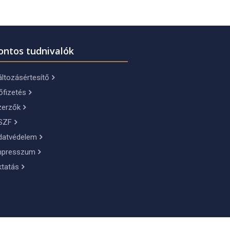
ontos tudnivalók
ltozásértesítő
őfizetés
zerzők
SZF
datvédelem
mpresszum
ktatás