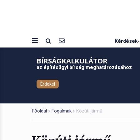
Kérdések-
BÍRSÁGKALKULÁTOR
az építésügyi bírság meghatározásához
Érdekel
Főoldal
Fogalmak
Közúti jármű