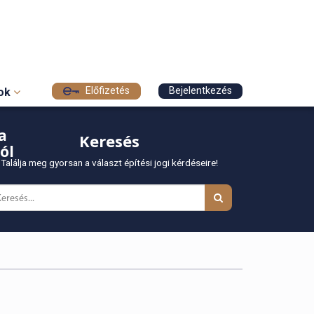
Előfizetés
Bejelentkezés
sok
a
Keresés
ól
Találja meg gyorsan a választ építési jogi kérdéseire!