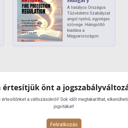
Hungary
A hatályos Országos
Tűzvédelmi Szabályzat
angol nyelvű, egységes
szövege. Hiánypótló
kiadása a
Magyarországon
 értesítjük önt a jogszabályváltoz
rtesítőnket a változásokról! Sok időt megtakaríthat, elkerülheti
jogvitákat!
Feliratkozás