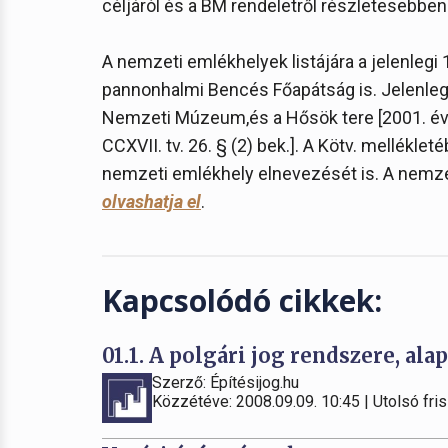
céljáról és a BM rendeletről részletesebbe
A nemzeti emlékhelyek listájára a jelenlegi 1
pannonhalmi Bencés Főapátság is. Jelenle
Nemzeti Múzeum,és a Hősök tere [2001. évi LXI
CCXVII. tv. 26. § (2) bek.]. A Kötv. mellékl
nemzeti emlékhely elnevezését is. A nemzet
olvashatja el
.
Kapcsolódó cikkek:
01.1. A polgári jog rendszere, alap
Szerző: Építésijog.hu
Közzétéve: 2008.09.09. 10:45 | Utolsó fris