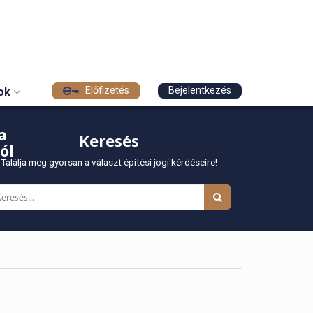
Előfizetés
Bejelentkezés
sok
a
Keresés
ól
Találja meg gyorsan a választ építési jogi kérdéseire!