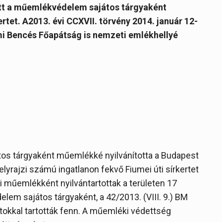
tt a műemlékvédelem sajátos tárgyaként
rtet. A
2013. évi CCXVII. törvény 2014. január 12-
lmi Bencés Főapátság is nemzeti emlékhellyé
os tárgyaként műemlékké nyilvánította a Budapest
helyrajzi számú ingatlanon fekvő Fiumei úti sírkertet
i műemlékként nyilvántartottak a területen 17
em sajátos tárgyaként, a 42/2013. (VIII. 9.) BM
tokkal tartották fenn. A műemléki védettség