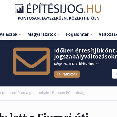
válaszok
Magyarázatok
Fogalomtár
Változá
Időben értesítjük önt 
jogszabályváltozásokr
Kérje INGYENES hírlevelünket!
Feliratkozás
ei úti temető és a pannonhalmi Bencés Főapátság