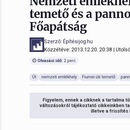
Nemzeti emlékhely
temető és a pann
Főapátság
Szerző: Építésijog.hu
Közzétéve: 2013.12.20. 20:38 | Utolsó
Olvasási idő:
2 perc
Út
nemzeti emlékhely
Fiumei úti temető
pann
Figyelem, ennek a cikknek a tartalma töb
változásokról tájékoztató cikkeinkben ta
illetve a frissíté