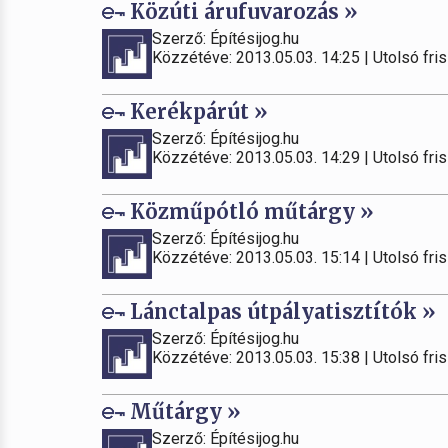
Közúti árufuvarozás »
Szerző: Építésijog.hu
Közzétéve: 2013.05.03. 14:25 | Utolsó fris
Kerékpárút »
Szerző: Építésijog.hu
Közzétéve: 2013.05.03. 14:29 | Utolsó fris
Közműpótló műtárgy »
Szerző: Építésijog.hu
Közzétéve: 2013.05.03. 15:14 | Utolsó fris
Lánctalpas útpályatisztítók »
Szerző: Építésijog.hu
Közzétéve: 2013.05.03. 15:38 | Utolsó fris
Műtárgy »
Szerző: Építésijog.hu