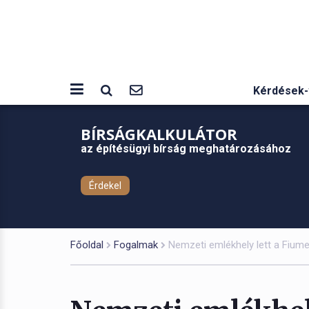
Kérdések-
BÍRSÁGKALKULÁTOR
az építésügyi bírság meghatározásához
Érdekel
Főoldal
Fogalmak
Nemzeti emlékhely lett a Fium