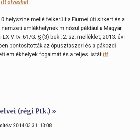
n
itt olvashat
.
0 helyszíne mellé felkerült a Fiumei úti sírkert és a
g nemzeti emlékhelynek minősül például a Magyar
V. tv. 61/G. § (3) bek., 2. sz. melléklet; 2013. évi
etében pontosították az ópusztaszeri és a pákozdi
i emlékhelyek fogalmát és a teljes listát
itt
elvei (régi Ptk.) »
sítés: 2014.03.31. 13:08