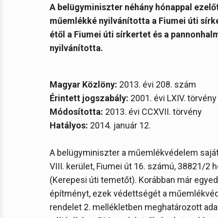
A belügyminiszter néhány hónappal ezelő
műemlékké nyilvánította a Fiumei úti sírke
étől a Fiumei úti sírkertet és a pannonha
nyilvánította.
Magyar Közlöny:
2013. évi 208. szám
Érintett jogszabály:
2001. évi LXIV. törvény
Módosította:
2013. évi CCXVII. törvény
Hatályos:
2014. január 12.
A belügyminiszter a műemlékvédelem saját
VIII. kerület, Fiumei út 16. számú, 38821/2 
(Kerepesi úti temetőt). Korábban már egyed
építményt, ezek védettségét a műemlékvédel
rendelet 2. mellékletben meghatározott ada