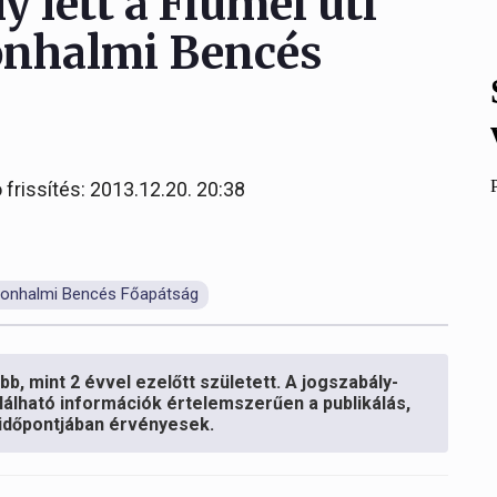
 lett a Fiumei úti
onhalmi Bencés
 frissítés: 2013.12.20. 20:38
onhalmi Bencés Főapátság
b, mint 2 évvel ezelőtt született. A jogszabály-
lálható információk értelemszerűen a publikálás,
s időpontjában érvényesek.