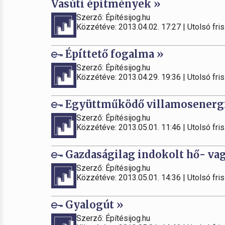
Vasúti építmények »
Szerző: Építésijog.hu
Közzétéve: 2013.04.02. 17:27 | Utolsó fris
Építtető fogalma »
Szerző: Építésijog.hu
Közzétéve: 2013.04.29. 19:36 | Utolsó fris
Együttműködő villamosenergi
Szerző: Építésijog.hu
Közzétéve: 2013.05.01. 11:46 | Utolsó fris
Gazdaságilag indokolt hő- vag
Szerző: Építésijog.hu
Közzétéve: 2013.05.01. 14:36 | Utolsó fris
Gyalogút »
Szerző: Építésijog.hu