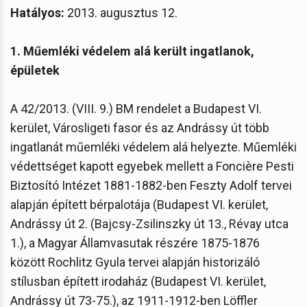
Hatályos:
2013. augusztus 12.
1. Műemléki védelem alá került ingatlanok,
épületek
A 42/2013. (VIII. 9.) BM rendelet a Budapest VI.
kerület, Városligeti fasor és az Andrássy út több
ingatlanát műemléki védelem alá helyezte. Műemléki
védettséget kapott egyebek mellett a Foncière Pesti
Biztosító Intézet 1881-1882-ben Feszty Adolf tervei
alapján épített bérpalotája (Budapest VI. kerület,
Andrássy út 2. (Bajcsy-Zsilinszky út 13., Révay utca
1.), a Magyar Államvasutak részére 1875-1876
között Rochlitz Gyula tervei alapján historizáló
stílusban épített irodaház (Budapest VI. kerület,
Andrássy út 73-75.), az 1911-1912-ben Löffler