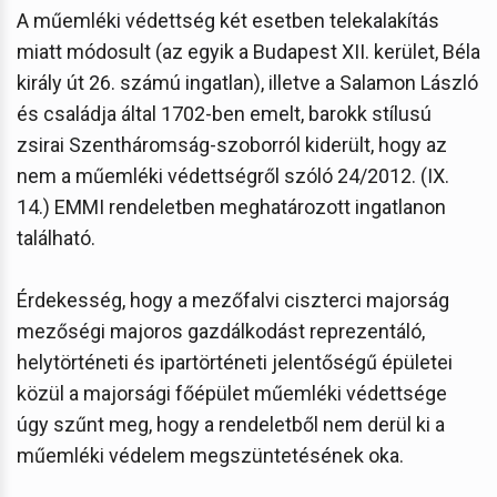
A műemléki védettség két esetben telekalakítás
miatt módosult (az egyik a Budapest XII. kerület, Béla
király út 26. számú ingatlan), illetve a Salamon László
és családja által 1702-ben emelt, barokk stílusú
zsirai Szentháromság-szoborról kiderült, hogy az
nem a műemléki védettségről szóló 24/2012. (IX.
14.) EMMI rendeletben meghatározott ingatlanon
található.
Érdekesség, hogy a mezőfalvi ciszterci majorság
mezőségi majoros gazdálkodást reprezentáló,
helytörténeti és ipartörténeti jelentőségű épületei
közül a majorsági főépület műemléki védettsége
úgy szűnt meg, hogy a rendeletből nem derül ki a
műemléki védelem megszüntetésének oka.