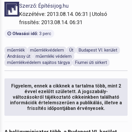
Szerző: Építésijog.hu
Közzétéve: 2013.08.14. 06:31 | Utolsó
frissítés: 2013.08.14. 06:31
Olvasási idő:
3 perc
műemlék
műemlékvédelem
Út
Budapest VI. kerület
Andrássy út
műemléki védelem
műemlékvédelem sajátos tárgya
Fiumei úti sírkert
Figyelem, ennek a cikknek a tartalma több, mint 2
évvel ezelőtt született. A jogszabály-
változásokról tájékoztató cikkeinkben található
információk értelemszerűen a publikálás, illetve a
frissítés időpontjában érvényesek.
A belügyminiszter több, a Budapest VI. kerület,