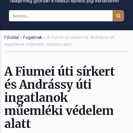
Találja meg gyorsan a választ építési jogi kérdéseire!
Főoldal
Fogalmak
A Fiumei úti sírkert és Andrássy úti
ingatlanok műemléki védelem alatt
A Fiumei úti sírkert
és Andrássy úti
ingatlanok
műemléki védelem
alatt