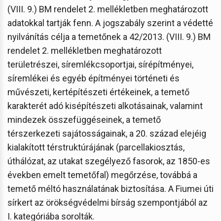
(VIII. 9.) BM rendelet 2. mellékletben meghatározott
adatokkal tartják fenn. A jogszabály szerint a védetté
nyilvánítás célja a temetőnek a 42/2013. (VIII. 9.) BM
rendelet 2. mellékletben meghatározott
területrészei, síremlékcsoportjai, sírépítményei,
síremlékei és egyéb építményei történeti és
művészeti, kertépítészeti értékeinek, a temető
karakterét adó kisépítészeti alkotásainak, valamint
mindezek összefüggéseinek, a temető
térszerkezeti sajátosságainak, a 20. század elejéig
kialakított térstruktúrájának (parcellakiosztás,
úthálózat, az utakat szegélyező fasorok, az 1850-es
években emelt temetőfal) megőrzése, továbbá a
temető méltó használatának biztosítása. A Fiumei úti
sírkert az örökségvédelmi bírság szempontjából az
I. kategóriába sorolták.