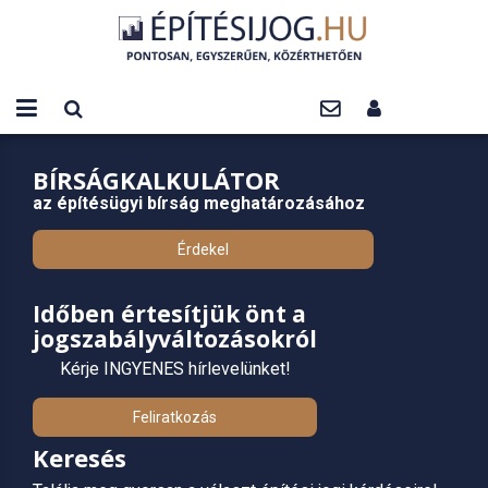
BÍRSÁGKALKULÁTOR
az építésügyi bírság meghatározásához
Érdekel
Időben értesítjük önt a
jogszabályváltozásokról
Kérje INGYENES hírlevelünket!
Feliratkozás
Keresés