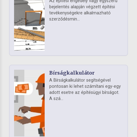
Az építési engedély vagy egyszerű
bejelentés alapján végzett építési
tevékenységekre alkalmazható
szerződésmin...
Bírságkalkulátor
A Bírságkalkulátor segítségével
pontosan ki lehet számítani egy-egy
adott esetre az építésügyi bírságot.
A szá...