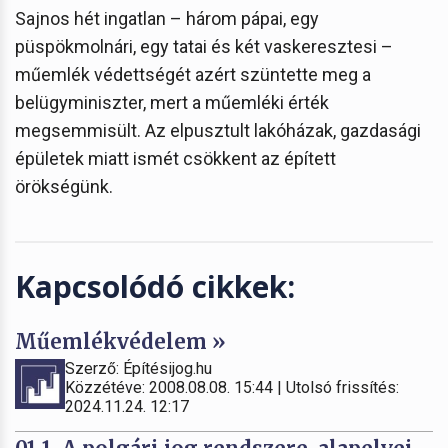
Sajnos hét ingatlan – három pápai, egy
püspökmolnári, egy tatai és két vaskeresztesi –
műemlék védettségét azért szüntette meg a
belügyminiszter, mert a műemléki érték
megsemmisült. Az elpusztult lakóházak, gazdasági
épületek miatt ismét csökkent az épített
örökségünk.
Kapcsolódó cikkek:
Műemlékvédelem »
Szerző: Építésijog.hu
Közzétéve: 2008.08.08. 15:44 | Utolsó frissítés:
2024.11.24. 12:17