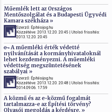
Műemlék lett az Országos
Mentőszolgálat és a Budapesti Ügyvédi
Kamara székháza »
Szerző: Építésijog.hu
Közzétéve: 2013.12.20. 20:45 | Utolsó frissítés:
2013.12.20. 20:45
A műemléki érték védetté
nyilvánítását a kormányhivataloknál
lehet kezdeményezni. A műemléki
védettség megszüntetésének
szabályai »
Szerző: Építésijog.hu
Közzétéve: 2013.12.20. 20:48 | Utolsó frissítés:
2014.09.06. 17:59
A közmű és az e-közmű fogalmát
tartalmazza-e az Építési törvény?
Olvasói megoldás a kérdésre. »