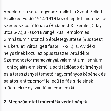
Védelem alá került egyebek mellett a Szent Gellért
Szálló és Fürdő 1914-1918 között épített historizáló-
szecessziós fűtőháza (Budapest XI. kerület, Orlay
utca 5-7.), a Fasori Evangélikus Templom és
Gimnázium historizáló épületegyüttese (Budapest
VII. kerület, Városligeti fasor 17-21.) is. A vidéki
helyszínek közül az ópusztaszeri Árpád-kori
Szermonostor maradványai, valamint a millenniumi
Honfoglalás-emlékmű, a solti rádióadó építményei
és a teresztenyei temető hagyományos képének és
sajátos, antropomorf jellegű fejfás sírjeleinek
műemlékké nyilvánítását emelem ki.
2. Megszűntetett műemléki védettségek