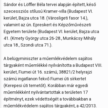
Sándor és Löffler Béla tervei alapján épített, késő
szecessziós stílusú Kramer-villa (Budapest VI.
kerület, Bajza utca 18. (Városligeti fasor 14.),
valamint az ún. Epreskert és Képzőművészeti
Egyetem területe (Budapest VI. kerület, Bajza utca
41. (Kmety György utca 26-28., Munkácsy Mihály
utca 18., Szondi utca 71.).
A belügyminiszter a műemlékvédelem sajátos
tárgyaként műemlékké nyilvánította a Budapest VIII.
kerület, Fiumei út 16. számú, 38821/2 helyrajzi
számú ingatlanon fekvő Fiumei úti sírkertet
(Kerepesi úti temetőt). Korábban már egyedi
műemlékként nyilvántartottak a területen 17
építményt, ezek védettségét a továbbiakban a
műemlékvédelem sajátos tárgyaként, a 42/2013.