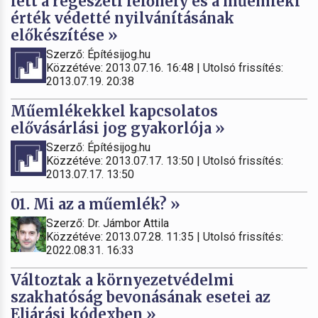
lett a régészeti lelőhely és a műemléki
érték védetté nyilvánításának
előkészítése »
Szerző: Építésijog.hu
Közzétéve: 2013.07.16. 16:48 | Utolsó frissítés:
2013.07.19. 20:38
Műemlékekkel kapcsolatos
elővásárlási jog gyakorlója »
Szerző: Építésijog.hu
Közzétéve: 2013.07.17. 13:50 | Utolsó frissítés:
2013.07.17. 13:50
01. Mi az a műemlék? »
Szerző: Dr. Jámbor Attila
Közzétéve: 2013.07.28. 11:35 | Utolsó frissítés:
2022.08.31. 16:33
Változtak a környezetvédelmi
szakhatóság bevonásának esetei az
Eljárási kódexben »