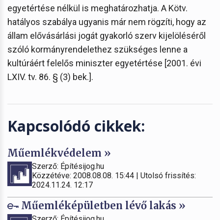
egyetértése nélkül is meghatározhatja. A Kötv.
hatályos szabálya ugyanis már nem rögzíti, hogy az
állam elővásárlási jogát gyakorló szerv kijelöléséről
szóló kormányrendelethez szükséges lenne a
kultúráért felelős miniszter egyetértése [2001. évi
LXIV. tv. 86. § (3) bek.].
Kapcsolódó cikkek:
Műemlékvédelem »
Szerző: Építésijog.hu
Közzétéve: 2008.08.08. 15:44 | Utolsó frissítés:
2024.11.24. 12:17
Műemléképületben lévő lakás »
Szerző: Építésijog.hu