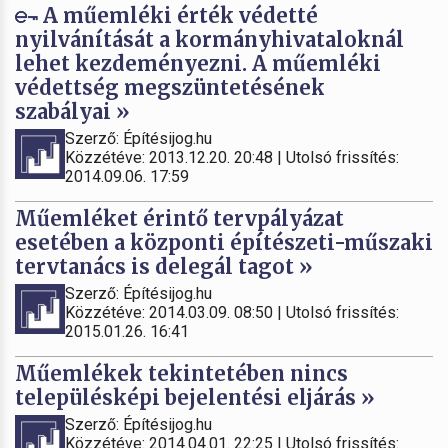
A műemléki érték védetté
nyilvánítását a kormányhivataloknál
lehet kezdeményezni. A műemléki
védettség megszüntetésének
szabályai »
Szerző: Építésijog.hu
Közzétéve: 2013.12.20. 20:48 | Utolsó frissítés:
2014.09.06. 17:59
Műemléket érintő tervpályázat
esetében a központi építészeti-műszaki
tervtanács is delegál tagot »
Szerző: Építésijog.hu
Közzétéve: 2014.03.09. 08:50 | Utolsó frissítés:
2015.01.26. 16:41
Műemlékek tekintetében nincs
településképi bejelentési eljárás »
Szerző: Építésijog.hu
Közzétéve: 2014.04.01. 22:25 | Utolsó frissítés: