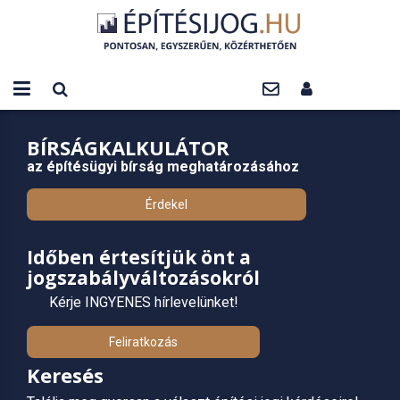
BÍRSÁGKALKULÁTOR
az építésügyi bírság meghatározásához
Érdekel
Időben értesítjük önt a
jogszabályváltozásokról
Kérje INGYENES hírlevelünket!
Feliratkozás
Keresés