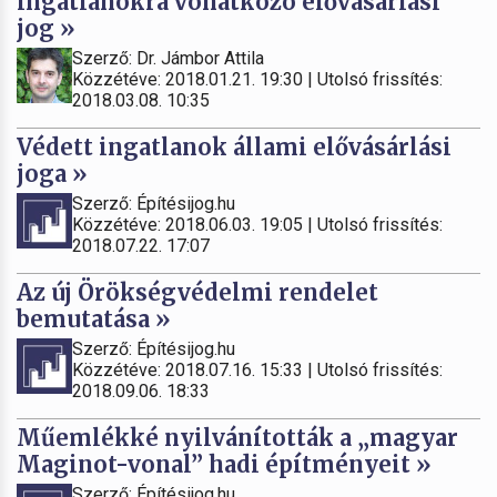
ingatlanokra vonatkozó elővásárlási
jog »
Szerző: Dr. Jámbor Attila
Közzétéve: 2018.01.21. 19:30 | Utolsó frissítés:
2018.03.08. 10:35
Védett ingatlanok állami elővásárlási
joga »
Szerző: Építésijog.hu
Közzétéve: 2018.06.03. 19:05 | Utolsó frissítés:
2018.07.22. 17:07
Az új Örökségvédelmi rendelet
bemutatása »
Szerző: Építésijog.hu
Közzétéve: 2018.07.16. 15:33 | Utolsó frissítés:
2018.09.06. 18:33
Műemlékké nyilvánították a „magyar
Maginot-vonal” hadi építményeit »
Szerző: Építésijog.hu