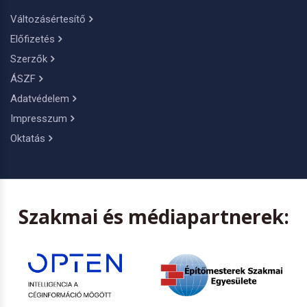
Változásértesítő
Előfizetés
Szerzők
ÁSZF
Adatvédelem
Impresszum
Oktatás
Szakmai és médiapartnerek: