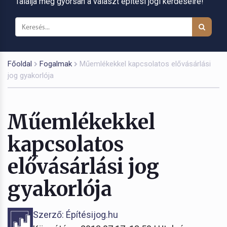
Találja meg gyorsan a választ építési jogi kérdéseire!
Főoldal
Fogalmak
Műemlékekkel kapcsolatos elővásárlási
jog gyakorlója
Műemlékekkel
kapcsolatos
elővásárlási jog
gyakorlója
Szerző: Építésijog.hu