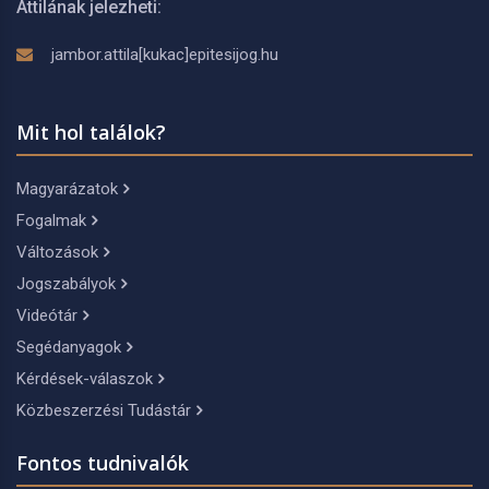
Attilának jelezheti:
jambor.attila[kukac]epitesijog.hu
Mit hol találok?
Magyarázatok
Fogalmak
Változások
Jogszabályok
Videótár
Segédanyagok
Kérdések-válaszok
Közbeszerzési Tudástár
Fontos tudnivalók