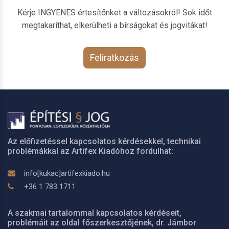
Kérje INGYENES értesítőnket a változásokról! Sok időt
megtakaríthat, elkerülheti a bírságokat és jogvitákat!
Feliratkozás
Az előfizetéssel kapcsolatos kérdésekkel, technikai
problémákkal az Artifex Kiadóhoz fordulhat:
info[kukac]artifexkiado.hu
+36 1 783 1711
A szakmai tartalommal kapcsolatos kérdéseit,
problémáit az oldal főszerkesztőjének, dr. Jámbor