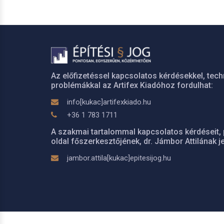
Az előfizetéssel kapcsolatos kérdésekkel, tech
problémákkal az Artifex Kiadóhoz fordulhat:
info[kukac]artifexkiado.hu
+36 1 783 1711
A szakmai tartalommal kapcsolatos kérdéseit, 
oldal főszerkesztőjének, dr. Jámbor Attilának je
jambor.attila[kukac]epitesijog.hu