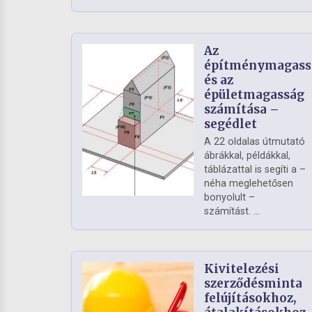
Az
építménymagass
és az
épületmagasság
számítása –
segédlet
A 22 oldalas útmutató
ábrákkal, példákkal,
táblázattal is segíti a –
néha meglehetősen
bonyolult –
számítást. ...
Kivitelezési
szerződésminta
felújításokhoz,