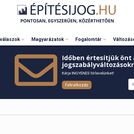
válaszok
Magyarázatok
Fogalomtár
Változá
Időben értesítjük önt 
jogszabályváltozásokr
Kérje INGYENES hírlevelünket!
Feliratkozás