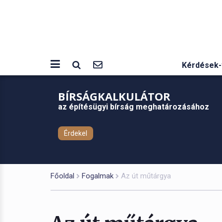
Kérdések-
BÍRSÁGKALKULÁTOR
az építésügyi bírság meghatározásához
Érdekel
Főoldal
Fogalmak
Az út műtárgya