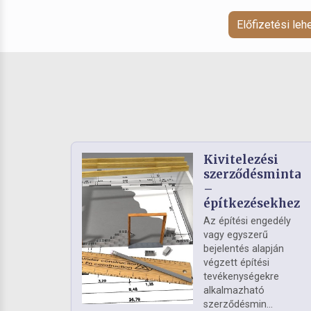
Előfizetési le
Kivitelezési
szerződésminta
–
építkezésekhez
Az építési engedély
vagy egyszerű
bejelentés alapján
végzett építési
tevékenységekre
alkalmazható
szerződésmin...