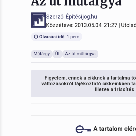
Az út műtárgya
Szerző: Építésijog.hu
Közzétéve: 2013.05.04. 21:27 | Utolsó
Olvasási idő:
1 perc
Műtárgy
Út
Az út műtárgya
Figyelem, ennek a cikknek a tartalma töb
változásokról tájékoztató cikkeinkben ta
illetve a frissíté
A tartalom elé