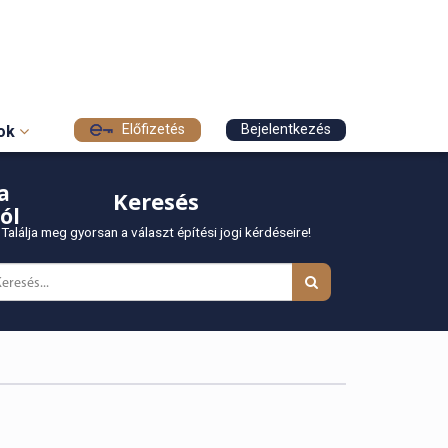
Előfizetés
Bejelentkezés
sok
a
Keresés
ól
Találja meg gyorsan a választ építési jogi kérdéseire!