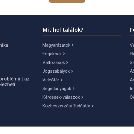
Mit hol találok?
F
Magyarázatok
Vá
nikai
Fogalmak
El
Változások
S
Jogszabályok
Á
problémáit az
Videótár
A
lezheti:
Segédanyagok
I
Kérdések-válaszok
O
Közbeszerzési Tudástár