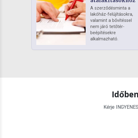
átalakításokhoz
A szerződésminta a
lakóház-felújításokra,
valamint a bővítéssel
nem járó tetőtér-
beépítésekre
alkalmazható.
Időben
Kérje INGYENES é