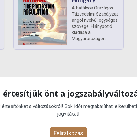
Hungary
A hatályos Országos
Tűzvédelmi Szabályzat
angol nyelvű, egységes
szövege. Hiánypótló
kiadása a
Magyarországon
 értesítjük önt a jogszabályváltoz
rtesítőnket a változásokról! Sok időt megtakaríthat, elkerülheti
jogvitákat!
Feliratkozás