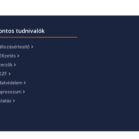
ontos tudnivalók
ltozásértesítő
őfizetés
zerzők
SZF
datvédelem
mpresszum
ktatás