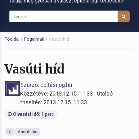
Találja meg gyorsan a választ építési jogi kérdéseire!
Főoldal
Fogalmak
Vasúti híd
Vasúti híd
Szerző: Építésijog.hu
Közzétéve: 2013.12.15. 11:33 | Utolsó
frissítés: 2013.12.15. 11:33
Olvasási idő:
1 perc
Út
Vasúti híd