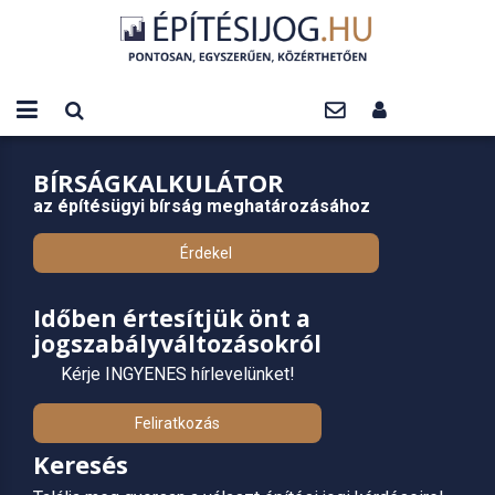
BÍRSÁGKALKULÁTOR
az építésügyi bírság meghatározásához
Érdekel
Időben értesítjük önt a
jogszabályváltozásokról
Kérje INGYENES hírlevelünket!
Feliratkozás
Keresés