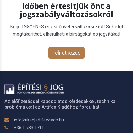
Időben értesítjük önt a
jogszabályváltozásokról
Kérje INGYENES értesítőnket a változásokról! Sok időt
megtakaríthat, elkerülheti a bírságokat és jogvitákat!
Feliratkozás
Az előfizetéssel kapcsolatos kérdésekkel, technikai
problémákkal az Artifex Kiadóhoz fordulhat:
info[kukac]artifexkiado.hu
+36 1 783 1711