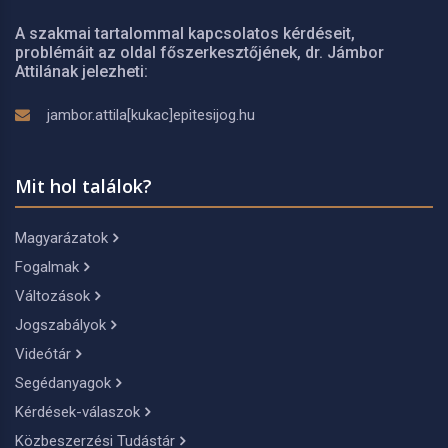
A szakmai tartalommal kapcsolatos kérdéseit,
problémáit az oldal főszerkesztőjének, dr. Jámbor
Attilának jelezheti:
jambor.attila[kukac]epitesijog.hu
Mit hol találok?
Magyarázatok
Fogalmak
Változások
Jogszabályok
Videótár
Segédanyagok
Kérdések-válaszok
Közbeszerzési Tudástár