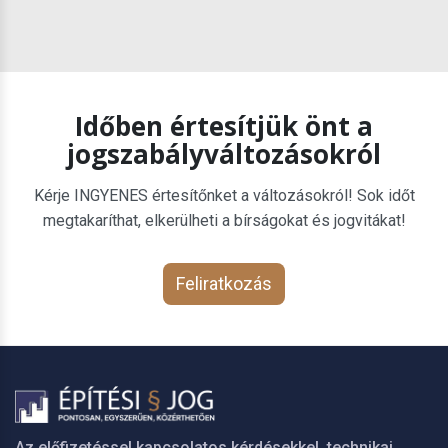
Időben értesítjük önt a
jogszabályváltozásokról
Kérje INGYENES értesítőnket a változásokról! Sok időt
megtakaríthat, elkerülheti a bírságokat és jogvitákat!
Feliratkozás
Az előfizetéssel kapcsolatos kérdésekkel, technikai