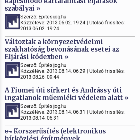
kapcsolódó kártalanítási eljárások
szabályai »
Szerző: Építésijog.hu
Közzétéve: 2013.06.02. 19:24 | Utolsó frissítés:
2013.06.02. 19:24
Változtak a környezetvédelmi
szakhatóság bevonásának esetei az
Eljárási kódexben »
Szerző: Építésijog.hu
Közzétéve: 2013.08.14. 06:29 | Utolsó frissítés:
2013.08.26. 09:44
A Fiumei úti sírkert és Andrássy úti
ingatlanok műemléki védelem alatt »
Szerző: Építésijog.hu
Közzétéve: 2013.08.14. 06:31 | Utolsó frissítés:
2013.08.14. 06:31
Korszerűsítés (elektronikus
hírközlési építmények