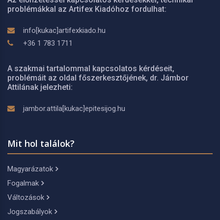
problémákkal az Artifex Kiadóhoz fordulhat:
info[kukac]artifexkiado.hu
+36 1 783 1711
A szakmai tartalommal kapcsolatos kérdéseit,
problémáit az oldal főszerkesztőjének, dr. Jámbor
Attilának jelezheti:
jambor.attila[kukac]epitesijog.hu
Mit hol találok?
Magyarázatok
Fogalmak
Változások
Jogszabályok