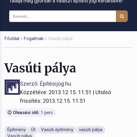
Találja meg gyorsan a választ építési jogi kérdéseire!
Főoldal
Fogalmak
Vasúti pálya
Vasúti pálya
Szerző: Építésijog.hu
Közzétéve: 2013.12.15. 11:51 | Utolsó
frissítés: 2013.12.15. 11:51
Olvasási idő:
1 perc
Építmény
Út
Vasúti építmény
vasúti pálya
Vasúti pálya