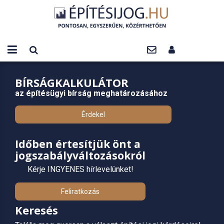
BÍRSÁGKALKULÁTOR
az építésügyi bírság meghatározásához
Érdekel
Időben értesítjük önt a
jogszabályváltozásokról
Kérje INGYENES hírlevelünket!
Feliratkozás
Keresés