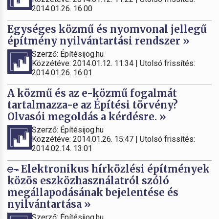
2014.01.26. 16:00
Egységes közmű és nyomvonal jellegű
építmény nyilvántartási rendszer »
Szerző: Építésijog.hu
Közzétéve: 2014.01.12. 11:34 | Utolsó frissítés:
2014.01.26. 16:01
A közmű és az e-közmű fogalmát
tartalmazza-e az Építési törvény?
Olvasói megoldás a kérdésre. »
Szerző: Építésijog.hu
Közzétéve: 2014.01.26. 15:47 | Utolsó frissítés:
2014.02.14. 13:01
Elektronikus hírközlési építmények
közös eszközhasználatról szóló
megállapodásának bejelentése és
nyilvántartása »
Szerző: Építésijog.hu