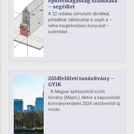
épületmagasság számítása
– segédlet
A 22 oldalas útmutató ábrákkal,
példákkal, táblázattal is segíti a –
néha meglehetősen bonyolult –
számítást. ...
Zöldfelületi tanúsítvány –
GYIK
A Magyar építészetről szóló
törvény (Méptv.), illetve a kapcsolódó
kormányrendelet 2024 októberétől új
módo...