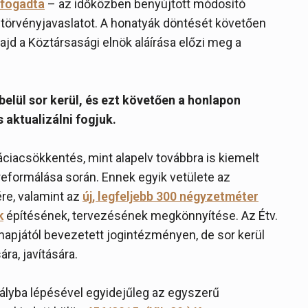
elfogadta
– az időközben benyújtott módosító
 törvényjavaslatot. A honatyák döntését követően
jd a Köztársasági elnök aláírása előzi meg a
elül sor kerül, és ezt követően a honlapon
 aktualizálni fogjuk.
ciacsökkentés, mint alapelv továbbra is kiemelt
formálása során. Ennek egyik vetülete az
ére, valamint az
új, legfeljebb 300 négyzetméter
k
építésének, tervezésének megkönnyítése. Az Étv.
napjától bevezetett jogintézményen, de sor kerül
ra, javítására.
tályba lépésével egyidejűleg az egyszerű