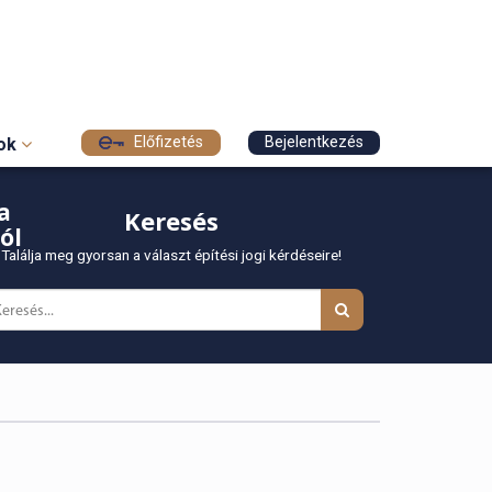
Előfizetés
Bejelentkezés
sok
a
Keresés
ól
Találja meg gyorsan a választ építési jogi kérdéseire!