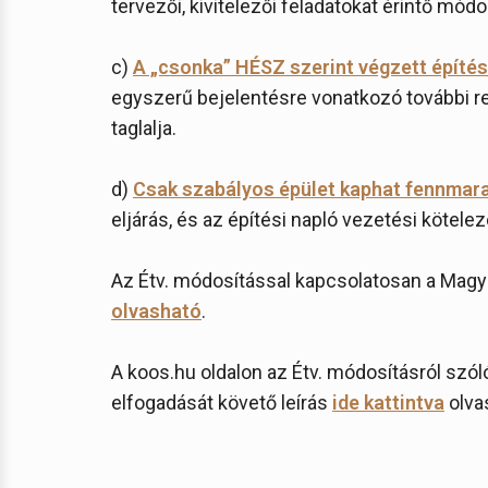
tervezői, kivitelezői feladatokat érintő módos
c)
A „csonka” HÉSZ szerint végzett építé
egyszerű bejelentésre vonatkozó további ren
taglalja.
d)
Csak szabályos épület kaphat fennmara
eljárás, és az építési napló vezetési kötele
Az Étv. módosítással kapcsolatosan a Magy
olvasható
.
A koos.hu oldalon az Étv. módosításról szó
elfogadását követő leírás
ide kattintva
olva