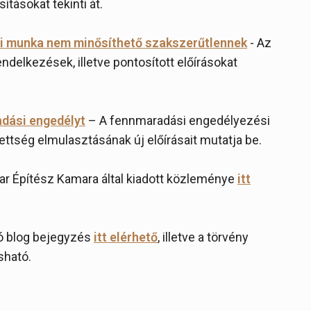
ításokat tekinti át.
si munka nem minősíthető szakszerűtlennek
- Az
delkezések, illetve pontosított előírásokat
dási engedélyt
– A fennmaradási engedélyezési
zettség elmulasztásának új előírásait mutatja be.
ar Építész Kamara által kiadott közleménye
itt
ló blog bejegyzés
itt elérhető
, illetve a törvény
sható.