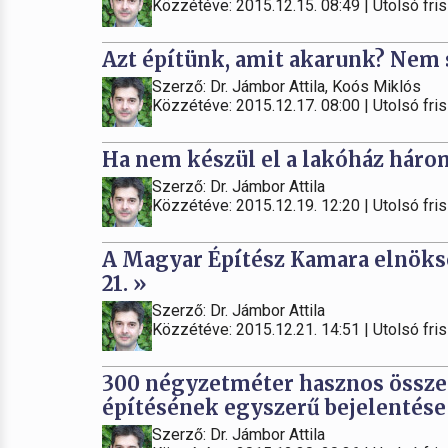
Közzétéve: 2015.12.15. 08:49 | Utolsó fris
Azt építünk, amit akarunk? Nem 
Szerző: Dr. Jámbor Attila, Koós Miklós
Közzétéve: 2015.12.17. 08:00 | Utolsó fris
Ha nem készül el a lakóház három 
Szerző: Dr. Jámbor Attila
Közzétéve: 2015.12.19. 12:20 | Utolsó fris
A Magyar Építész Kamara elnöks
21. »
Szerző: Dr. Jámbor Attila
Közzétéve: 2015.12.21. 14:51 | Utolsó fris
300 négyzetméter hasznos összes
építésének egyszerű bejelentése
Szerző: Dr. Jámbor Attila