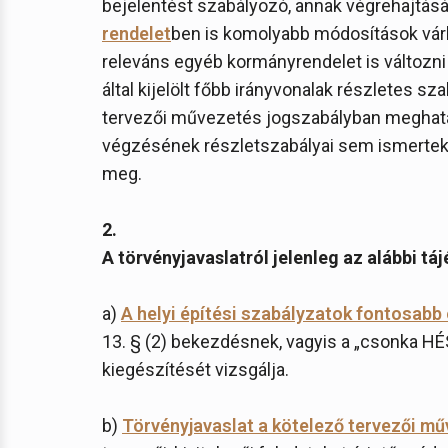
bejelentést szabályozó, annak végrehajtásá
rendelet
ben is komolyabb módosítások várh
releváns egyéb kormányrendelet is változni
által kijelölt főbb irányvonalak részletes szab
tervezői művezetés jogszabályban meghatár
végzésének részletszabályai sem ismertek
meg.
2.
A törvényjavaslatról jelenleg az alábbi tá
a)
A helyi építési szabályzatok fontosabb 
13. § (2) bekezdésnek, vagyis a „csonka 
kiegészítését vizsgálja.
b)
Törvényjavaslat a kötelező tervezői mű