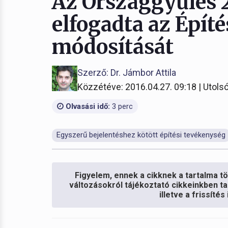
Az Országgyűlés 2
elfogadta az Építé
módosítását
Szerző: Dr. Jámbor Attila
Közzétéve: 2016.04.27. 09:18 | Utolsó
Olvasási idő:
3 perc
Egyszerű bejelentéshez kötött építési tevékenység
Figyelem, ennek a cikknek a tartalma töb
változásokról tájékoztató cikkeinkben ta
illetve a frissíté