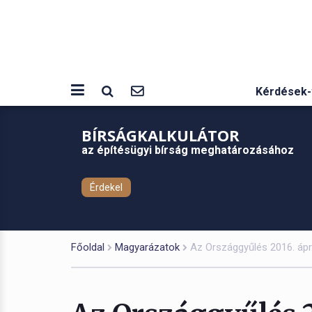
Kérdések-
BÍRSÁGKALKULÁTOR
az építésügyi bírság meghatározásához
Érdekel
Főoldal
Magyarázatok
Az Országgyűlés 2016. ápri