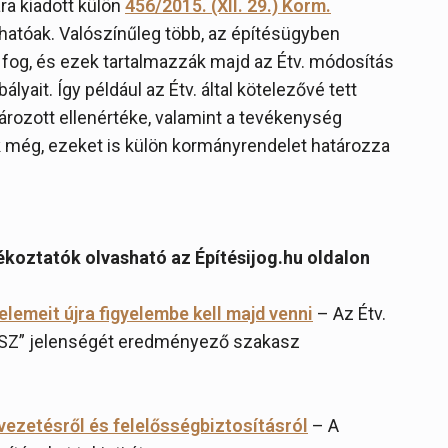
ra kiadott külön
456/2015. (XII. 29.) Korm.
atóak. Valószínűleg több, az építésügyben
 fog, és ezek tartalmazzák majd az Étv. módosítás
ályait. Így például az Étv. által kötelezővé tett
ozott ellenértéke, valamint a tevékenység
 még, ezeket is külön kormányrendelet határozza
jékoztatók olvasható az Építésijog.hu oldalon
elemeit újra figyelembe kell majd venni
– Az Étv.
HÉSZ” jelenségét eredményező szakasz
vezetésről és felelősségbiztosításról
– A