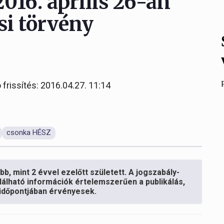
016. április 26-án
si törvény
 frissítés: 2016.04.27. 11:14
csonka HÉSZ
b, mint 2 évvel ezelőtt született. A jogszabály-
lálható információk értelemszerűen a publikálás,
s időpontjában érvényesek.