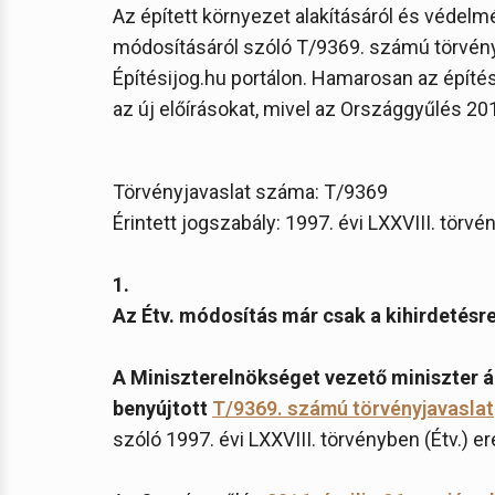
Az épített környezet alakításáról és védelmér
módosításáról szóló T/9369. számú törvényj
Építésijog.hu portálon. Hamarosan az építé
az új előírásokat, mivel az Országgyűlés 201
Törvényjavaslat száma: T/9369
Érintett jogszabály: 1997. évi LXXVIII. törvé
1.
Az Étv. módosítás már csak a kihirdetésre
A Miniszterelnökséget vezető miniszter á
benyújtott
T/9369. számú törvényjavaslat
szóló 1997. évi LXXVIII. törvényben (Étv.)