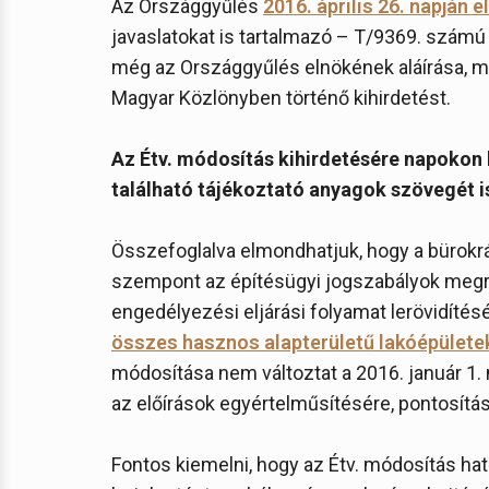
Az Országgyűlés
2016. április 26. napján 
javaslatokat is tartalmazó – T/9369. számú
még az Országgyűlés elnökének aláírása, ma
Magyar Közlönyben történő kihirdetést.
Az Étv. módosítás kihirdetésére napokon b
található tájékoztató anyagok szövegét is
Összefoglalva elmondhatjuk, hogy a bürokrá
szempont az építésügyi jogszabályok megre
engedélyezési eljárási folyamat lerövidítés
összes hasznos alapterületű lakóépülete
módosítása nem változtat a 2016. január 1. 
az előírások egyértelműsítésére, pontosításá
Fontos kiemelni, hogy az Étv. módosítás ha