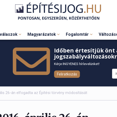
válaszok
Magyarázatok
Fogalomtár
Változá
Időben értesítjük önt 
jogszabályváltozásokr
Kérje INGYENES hírlevelünket!
Feliratkozás
lis 26-án elfogadta az Építési törvény módosítását