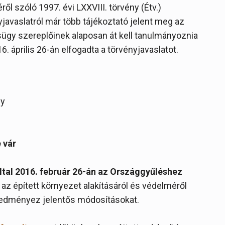
ől szóló 1997. évi LXXVIII. törvény (Étv.)
avaslatról már több tájékoztató jelent meg az
sügy szereplőinek alaposan át kell tanulmányoznia
6. április 26-án elfogadta a törvényjavaslatot.
ny
 vár
ltal 2016. február 26-án az Országgyűléshez
az épített környezet alakításáról és védelméről
 eredményez jelentős módosításokat.