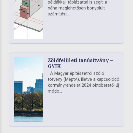
példákkal, táblázattal is segíti a –
néha meglehetősen bonyolult –
számítást. ...
Zöldfelületi tanúsítvány –
GYIK
A Magyar építészetről szóló
törvény (Méptv.), illetve a kapcsolódó
kormányrendelet 2024 októberétől új
módo...