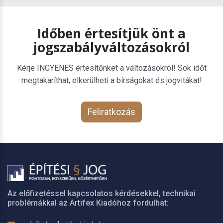
Időben értesítjük önt a
jogszabályváltozásokról
Kérje INGYENES értesítőnket a változásokról! Sok időt
megtakaríthat, elkerülheti a bírságokat és jogvitákat!
Feliratkozás
Az előfizetéssel kapcsolatos kérdésekkel, technikai
problémákkal az Artifex Kiadóhoz fordulhat: