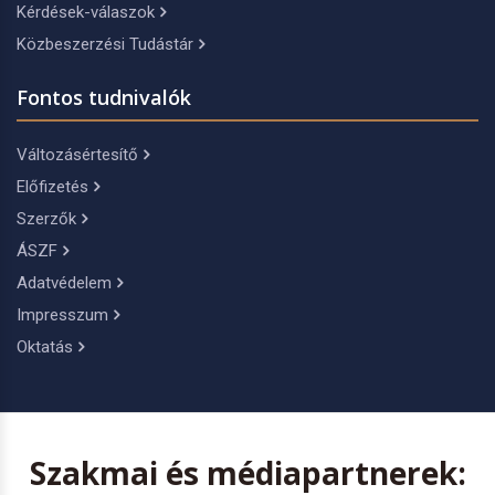
Kérdések-válaszok
Közbeszerzési Tudástár
Fontos tudnivalók
Változásértesítő
Előfizetés
Szerzők
ÁSZF
Adatvédelem
Impresszum
Oktatás
Szakmai és médiapartnerek: