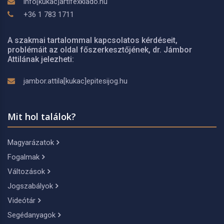
info[kukac]artifexkiado.hu
+36 1 783 1711
A szakmai tartalommal kapcsolatos kérdéseit,
problémáit az oldal főszerkesztőjének, dr. Jámbor
Attilának jelezheti:
jambor.attila[kukac]epitesijog.hu
Mit hol találok?
Magyarázatok
Fogalmak
Változások
Jogszabályok
Videótár
Segédanyagok