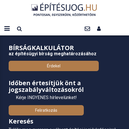
BÍRSÁGKALKULÁTOR
az építésügyi bírság meghatározásához
Érdekel
Időben értesítjük önt a
jogszabályváltozásokról
Kérje INGYENES hírlevelünket!
Feliratkozás
Keresés