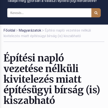
Találja meg gyorsan a választ építési jogi kérdéseire!
Főoldal
Magyarázatok
Építési napló vezetése nélküli
kivitelezés miatt építésügyi bírság (is) kiszabható
Építési napló
vezetése nélküli
kivitelezés miatt
építésügyi bírság (is)
kiszabható